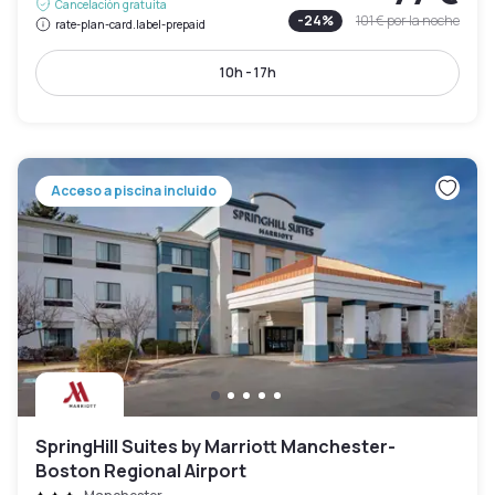
Cancelación gratuita
-
24
%
101 €
por la noche
rate-plan-card.label-prepaid
10h - 17h
Acceso a piscina incluido
SpringHill Suites by Marriott Manchester-
Boston Regional Airport