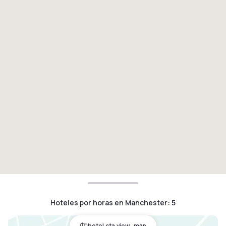
Hoteles por horas en Manchester
:
5
hotel.cta.view_map