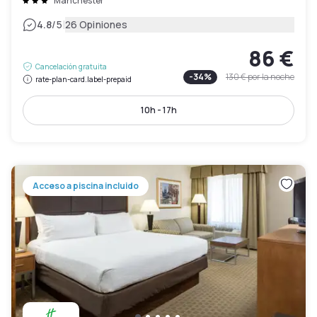
Manchester
|
4.8
/5
26 Opiniones
86 €
Cancelación gratuita
-
34
%
130 €
por la noche
rate-plan-card.label-prepaid
10h - 17h
Acceso a piscina incluido