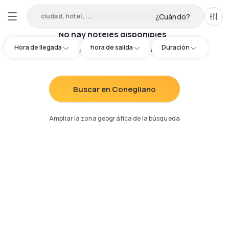
ciudad, hotel, ...
¿Cuándo?
Todo
No hay hoteles disponibles
Hora de llegada
hora de salida
Duración
Intenta redefinir los criterios de búsqueda
:
Buscar en Conegliano
Ampliar la zona geográfica de la búsqueda