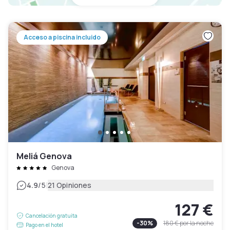
Acceso a piscina incluido
Meliá Genova
Genova
|
4.9
/5
21 Opiniones
127 €
Cancelación gratuita
-
30
%
180 €
por la noche
Pago en el hotel