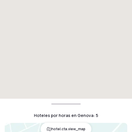
Hoteles por horas en Genova
:
5
hotel.cta.view_map