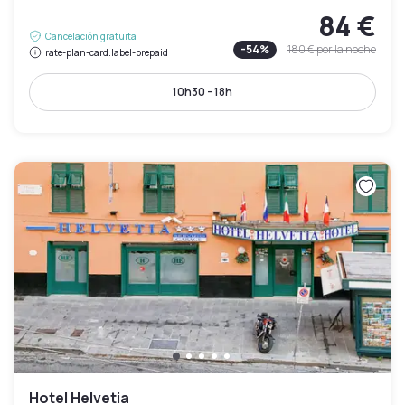
84 €
Cancelación gratuita
-
54
%
180 €
por la noche
rate-plan-card.label-prepaid
10h30 - 18h
Hotel Helvetia