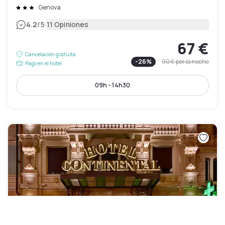
Genova
|
4.2
/5
11 Opiniones
67 €
Cancelación gratuita
-
26
%
90 €
por la noche
Pago en el hotel
09h - 14h30