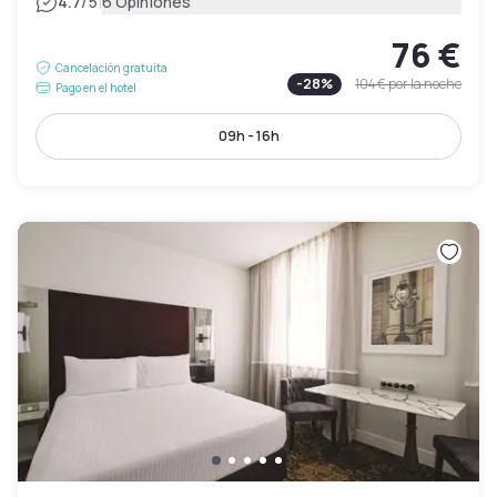
|
4.7
/5
6 Opiniones
76 €
Cancelación gratuita
-
28
%
104 €
por la noche
Pago en el hotel
09h - 16h