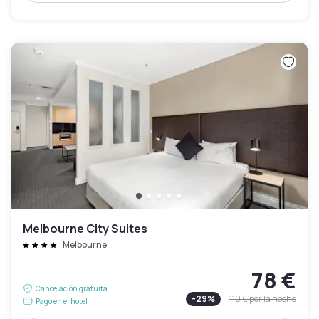
Melbourne City Suites
Melbourne
78 €
Cancelación gratuita
-
29
%
110 €
por la noche
Pago en el hotel