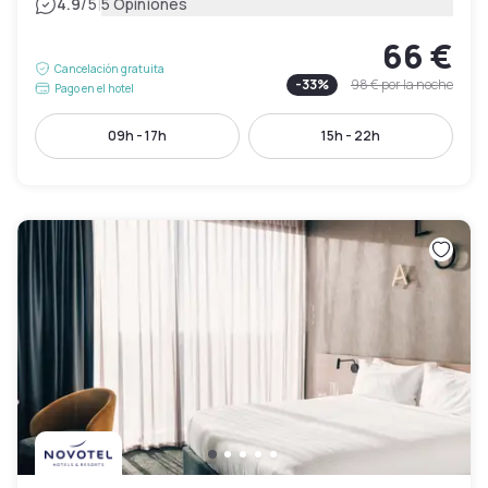
|
4.9
/5
5 Opiniones
66 €
Cancelación gratuita
-
33
%
98 €
por la noche
Pago en el hotel
09h - 17h
15h - 22h