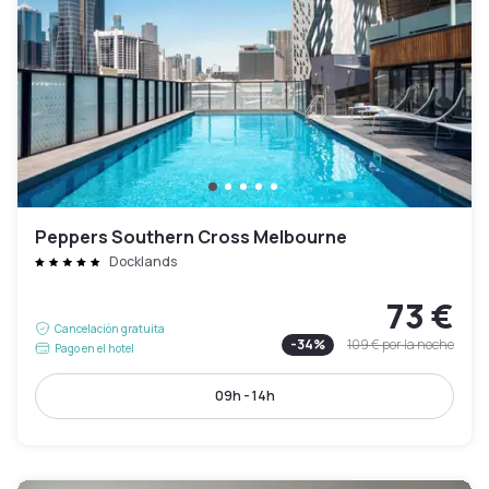
Peppers Southern Cross Melbourne
Docklands
73 €
Cancelación gratuita
-
34
%
109 €
por la noche
Pago en el hotel
09h - 14h