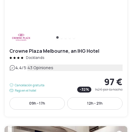
Crowne Plaza Melbourne, an IHG Hotel
Docklands
|
4.4
/5
43 Opiniones
97 €
Cancelación gratuita
-
32
%
142 €
por la noche
Pago en el hotel
09h - 17h
12h - 21h