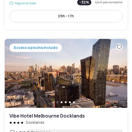
-
32
%
124 €
por la noche
Pago en el hotel
09h - 17h
Acceso a piscina incluido
Vibe Hotel Melbourne Docklands
Docklands