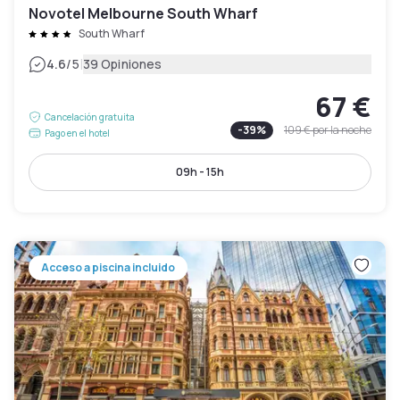
Novotel Melbourne South Wharf
South Wharf
|
4.6
/5
39 Opiniones
67 €
Cancelación gratuita
-
39
%
109 €
por la noche
Pago en el hotel
09h - 15h
Acceso a piscina incluido