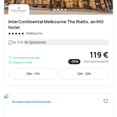
InterContinental Melbourne The Rialto, an IHG
Hotel
Melbourne
|
4.7
/5
18 Opiniones
119 €
Cancelación gratuita
-
35
%
182 €
por la noche
Pago en el hotel
10h - 17h
12h - 21h
Acceso a piscina incluido