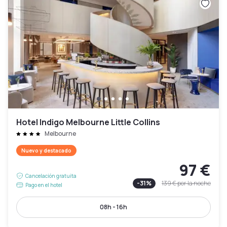
Hotel Indigo Melbourne Little Collins
Melbourne
Nuevo y destacado
97 €
Cancelación gratuita
-
31
%
139 €
por la noche
Pago en el hotel
08h - 16h