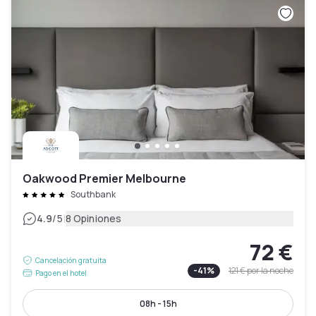
Oakwood Premier Melbourne
Southbank
|
4.9
/5
8 Opiniones
72 €
Cancelación gratuita
-
41
%
121 €
por la noche
Pago en el hotel
08h - 15h