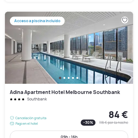
Acceso a piscina incluido
Adina Apartment Hotel Melbourne Southbank
Southbank
84 €
Cancelación gratuita
-
30
%
118 €
por la noche
Pago en el hotel
09h - 16h