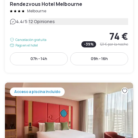
Rendezvous Hotel Melbourne
Melbourne
|
4.4
/5
12 Opiniones
74 €
Cancelación gratuita
-
39
%
121 €
por la noche
Pago en el hotel
07h - 14h
09h - 16h
Acceso a piscina incluido