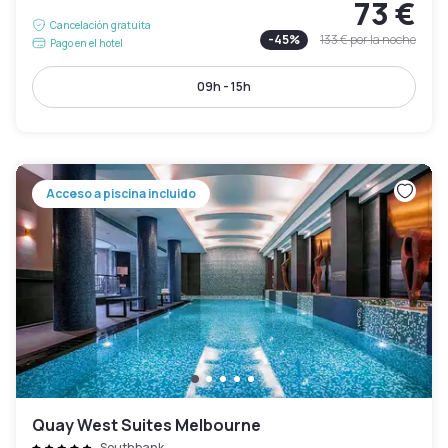
73 €
Cancelación gratuita
-
45
%
133 €
por la noche
Pago en el hotel
09h - 15h
Acceso a piscina incluido
Quay West Suites Melbourne
Southbank