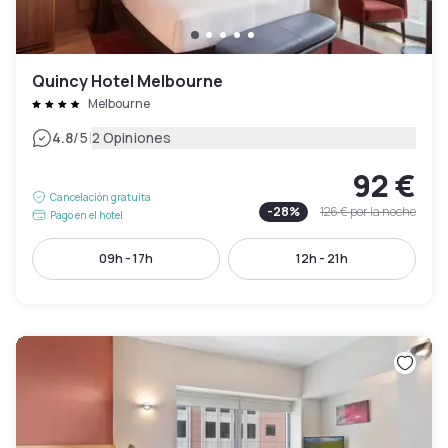
Quincy Hotel Melbourne
Melbourne
|
4.8
/5
2 Opiniones
92 €
Cancelación gratuita
-
28
%
126 €
por la noche
Pago en el hotel
09h - 17h
12h - 21h