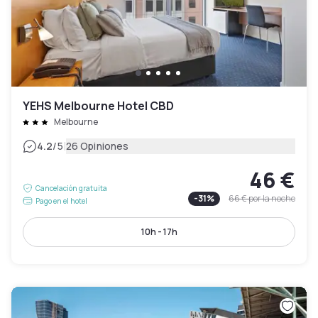
YEHS Melbourne Hotel CBD
Melbourne
|
4.2
/5
26 Opiniones
46 €
Cancelación gratuita
-
31
%
66 €
por la noche
Pago en el hotel
10h - 17h