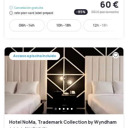
60 €
Cancelación gratuita
-
85
%
381 €
por la noche
rate-plan-card.label-prepaid
06h - 14h
10h - 18h
12h - 18h
Acceso a piscina incluido
Hotel NoMa, Trademark Collection by Wyndham