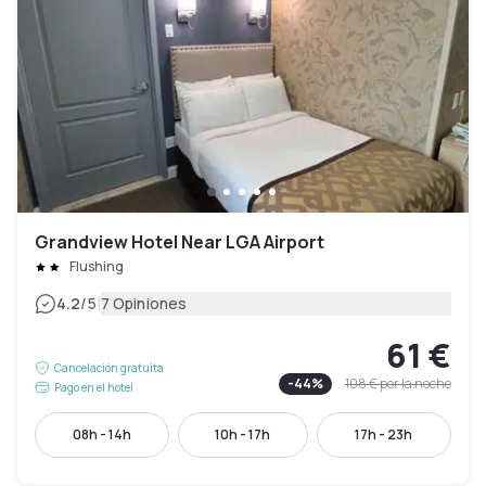
Grandview Hotel Near LGA Airport
Flushing
|
4.2
/5
7 Opiniones
61 €
Cancelación gratuita
-
44
%
108 €
por la noche
Pago en el hotel
08h - 14h
10h - 17h
17h - 23h