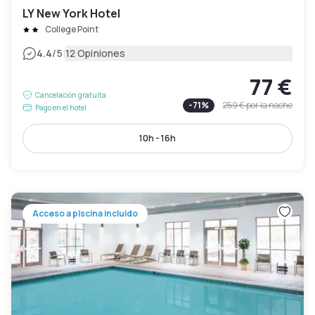
LY New York Hotel
College Point
|
4.4
/5
12 Opiniones
77 €
Cancelación gratuita
-
71
%
259 €
por la noche
Pago en el hotel
10h - 16h
Acceso a piscina incluido