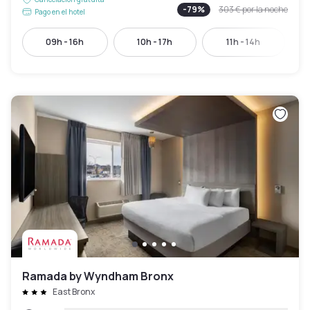
-
79
%
303 €
por la noche
Pago en el hotel
09h - 16h
10h - 17h
11h - 14h
Ramada by Wyndham Bronx
East Bronx