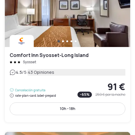
Comfort Inn Syosset-Long Island
Syosset
|
4.5
/5
43 Opiniones
91 €
Cancelación gratuita
-
65
%
259 €
por la noche
rate-plan-card.label-prepaid
10h - 18h