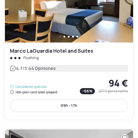
Marco LaGuardia Hotel and Suites
Flushing
|
4.7
/5
44 Opiniones
94 €
Cancelación gratuita
-
66
%
277 €
por la noche
rate-plan-card.label-prepaid
09h - 17h