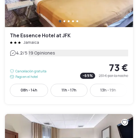
The Essence Hotel at JFK
Jamaica
|
4.2
/5
19 Opiniones
73 €
Cancelación gratuita
-
69
%
231 €
por la noche
Pago en el hotel
08h - 14h
11h - 17h
13h - 19h