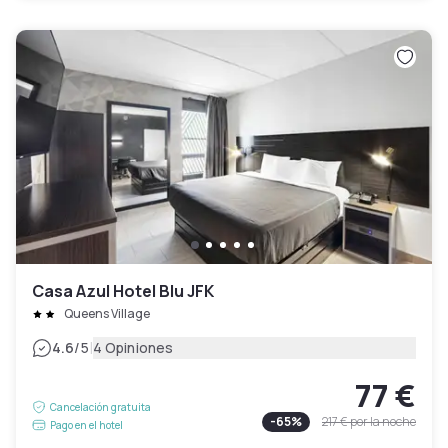
Casa Azul Hotel Blu JFK
Queens Village
|
4.6
/5
4 Opiniones
77 €
Cancelación gratuita
-
65
%
217 €
por la noche
Pago en el hotel