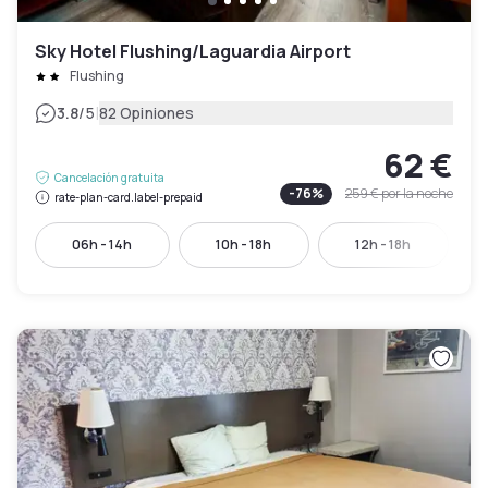
Sky Hotel Flushing/Laguardia Airport
Flushing
|
3.8
/5
82 Opiniones
62 €
Cancelación gratuita
-
76
%
259 €
por la noche
rate-plan-card.label-prepaid
06h - 14h
10h - 18h
12h - 18h