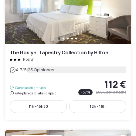
The Roslyn, Tapestry Collection by Hilton
Roslyn
|
4.7
/5
23 Opiniones
112 €
Cancelación gratuita
-
57
%
259 €
por la noche
rate-plan-card.label-prepaid
11h - 15h30
12h - 16h