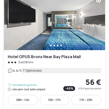
Hotel OPUS Bronx Near Bay Plaza Mall
East Bronx
|
4.4
/5
7 Opiniones
56 €
Cancelación gratuita
-
68
%
173 €
por la noche
rate-plan-card.label-prepaid
08h - 14h
10h - 17h
17h - 23h