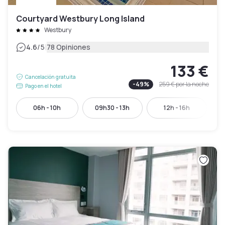
Courtyard Westbury Long Island
Westbury
|
4.6
/5
78 Opiniones
133 €
Cancelación gratuita
-
49
%
259 €
por la noche
Pago en el hotel
06h - 10h
09h30 - 13h
12h - 16h