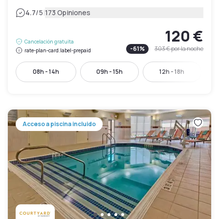
|
4.7
/5
173 Opiniones
120 €
Cancelación gratuita
-
61
%
303 €
por la noche
rate-plan-card.label-prepaid
08h - 14h
09h - 15h
12h - 18h
Acceso a piscina incluido