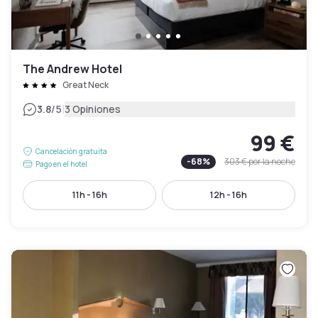
The Andrew Hotel
Great Neck
|
3.8
/5
3 Opiniones
99 €
Cancelación gratuita
-
68
%
303 €
por la noche
Pago en el hotel
11h - 16h
12h - 16h