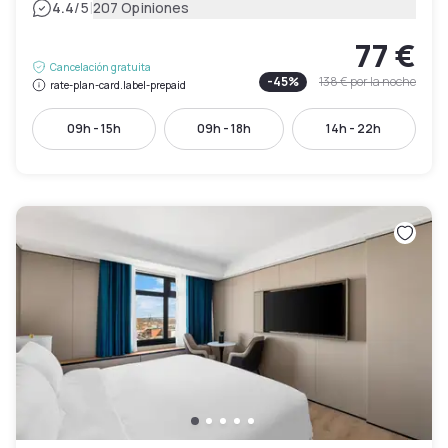
|
4.4
/5
207 Opiniones
77 €
Cancelación gratuita
-
45
%
138 €
por la noche
rate-plan-card.label-prepaid
09h - 15h
09h - 18h
14h - 22h