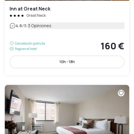
Inn at Great Neck
Great Neck
|
4.6
/5
3 Opiniones
160 €
Cancelación gratuita
Pago en el hotel
10h - 18h