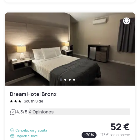
Dream Hotel Bronx
South Side
|
4.3
/5
4 Opiniones
52 €
Cancelación gratuita
-
70
%
173 €
por la noche
Pago en el hotel