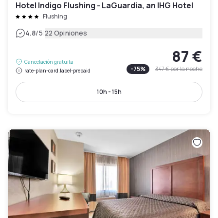
Hotel Indigo Flushing - LaGuardia, an IHG Hotel
Flushing
|
4.8
/5
22 Opiniones
87 €
Cancelación gratuita
-
75
%
347 €
por la noche
rate-plan-card.label-prepaid
10h - 15h