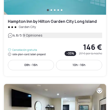
Hampton Inn by Hilton Garden City Long Island
Garden City
|
4.6
/5
9 Opiniones
146 €
Cancelación gratuita
-
33
%
217 €
por la noche
rate-plan-card.label-prepaid
08h - 16h
10h - 16h