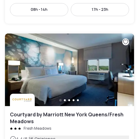
08h - 14h
17h - 23h
Courtyard by Marriott New York Queens/Fresh
Meadows
Fresh Meadows
4.4
/5
16 Opiniones