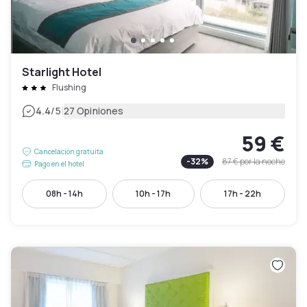
Starlight Hotel
Flushing
|
4.4
/5
27 Opiniones
59 €
Cancelación gratuita
-
32
%
87 €
por la noche
Pago en el hotel
08h - 14h
10h - 17h
17h - 22h