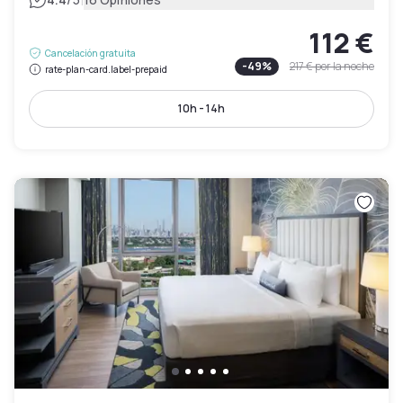
|
112 €
Cancelación gratuita
-
49
%
217 €
por la noche
rate-plan-card.label-prepaid
10h - 14h