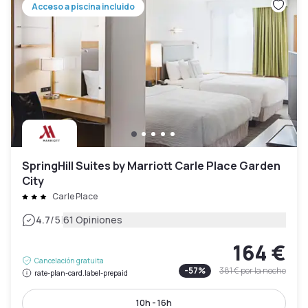
Acceso a piscina incluido
SpringHill Suites by Marriott Carle Place Garden
City
Carle Place
|
4.7
/5
61 Opiniones
164 €
Cancelación gratuita
-
57
%
381 €
por la noche
rate-plan-card.label-prepaid
10h - 16h