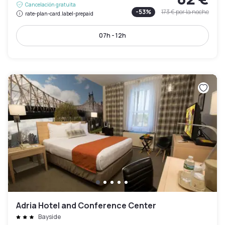
Cancelación gratuita
-
53
%
173 €
por la noche
rate-plan-card.label-prepaid
07h - 12h
Adria Hotel and Conference Center
Bayside