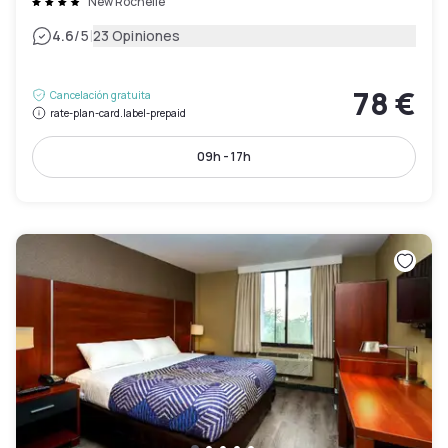
New Rochelle
|
4.6
/5
23 Opiniones
78 €
Cancelación gratuita
rate-plan-card.label-prepaid
09h - 17h