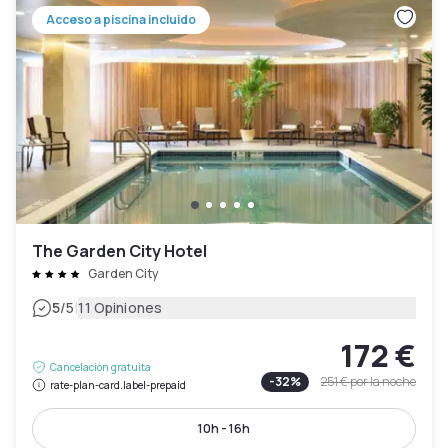
Acceso a piscina incluido
The Garden City Hotel
Garden City
|
5
/5
11 Opiniones
172 €
Cancelación gratuita
-
32
%
251 €
por la noche
rate-plan-card.label-prepaid
10h - 16h