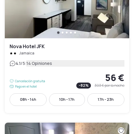
Nova Hotel JFK
Jamaica
|
4.1
/5
14 Opiniones
56 €
Cancelación gratuita
-
82
%
303 €
por la noche
Pago en el hotel
08h - 14h
10h - 17h
17h - 23h