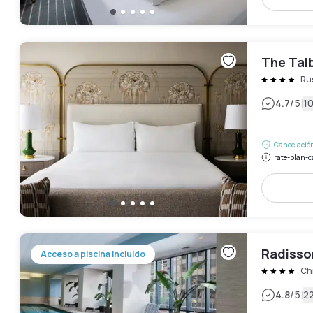
The Tal
Rus
|
4.7
/5
1
Cancelación
rate-plan-c
Radisso
Acceso a piscina incluido
Ch
|
4.8
/5
2