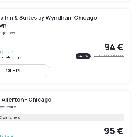
ta Inn & Suites by Wyndham Chicago
wn
ago Loop
94 €
 gratuita
-
49
%
182 €
por la noche
ard.label-prepaid
10h - 17h
 Allerton - Chicago
eeterville
 Opiniones
95 €
 gratuita