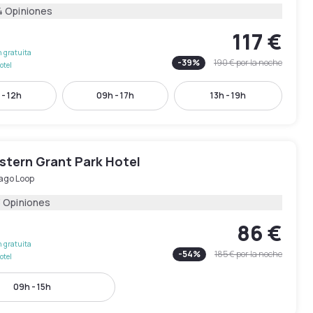
4 Opiniones
117 €
 gratuita
-
39
%
190 €
por la noche
otel
 - 12h
09h - 17h
13h - 19h
stern Grant Park Hotel
ago Loop
3 Opiniones
86 €
 gratuita
-
54
%
185 €
por la noche
otel
09h - 15h