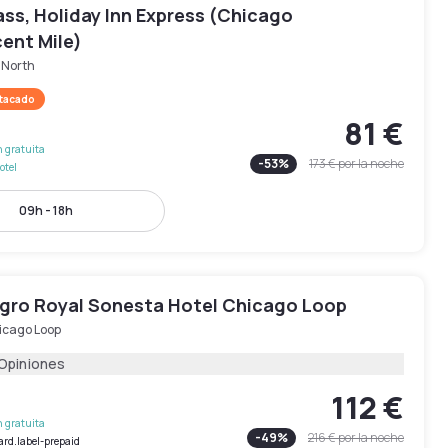
ss, Holiday Inn Express (Chicago
ent Mile)
 North
stacado
81 €
 gratuita
-
53
%
173 €
por la noche
otel
09h - 18h
egro Royal Sonesta Hotel Chicago Loop
icago Loop
 Opiniones
112 €
 gratuita
-
49
%
216 €
por la noche
ard.label-prepaid