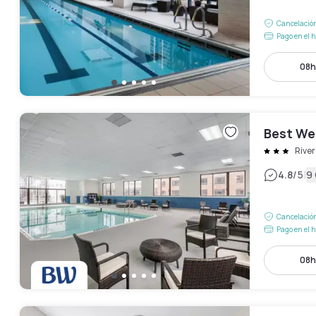
Cancelación
Pago en el h
08h
Best We
River
|
4.8
/5
9
Cancelación
Pago en el h
08h