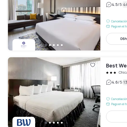
|
4.5
/5
4
Cancelación
Pago en el h
06h
Best We
Chic
|
4.6
/5
1
Cancelación
Pago en el h