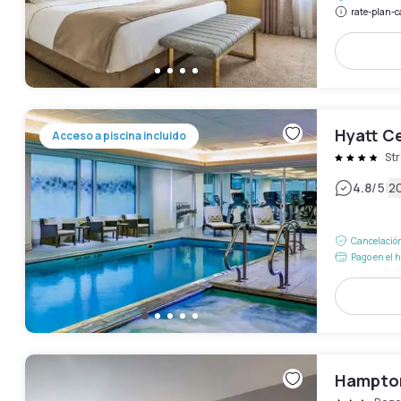
rate-plan-c
Hyatt C
Acceso a piscina incluido
Str
|
4.8
/5
2
Cancelación
Pago en el h
Hampton