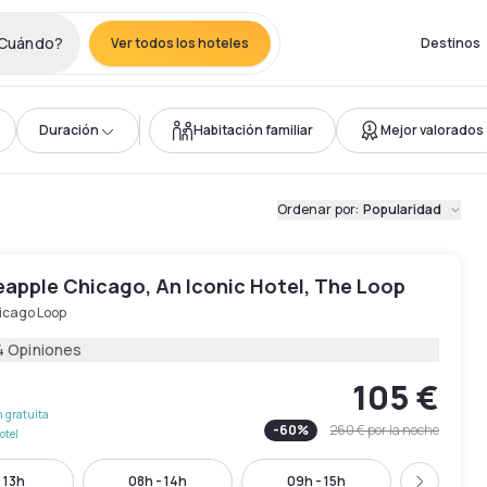
Cuándo?
Ver todos los hoteles
Destinos
Duración
Habitación familiar
Mejor valorados
Ordenar por
:
Popularidad
eapple Chicago, An Iconic Hotel, The Loop
icago Loop
4 Opiniones
105 €
 gratuita
-
60
%
260 €
por la noche
otel
 13h
08h - 14h
09h - 15h
10h - 