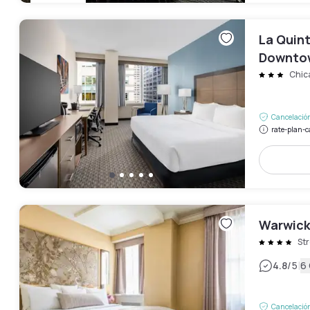
La Quin
Downto
Chic
Cancelación
rate-plan-c
Warwick
Str
|
4.8
/5
6
Cancelación