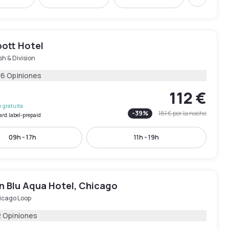
Siguient
bott Hotel
h & Division
06 Opiniones
112 €
 gratuita
-
39
%
181 €
por la noche
ard.label-prepaid
09h - 17h
11h - 19h
n Blu Aqua Hotel, Chicago
icago Loop
2 Opiniones