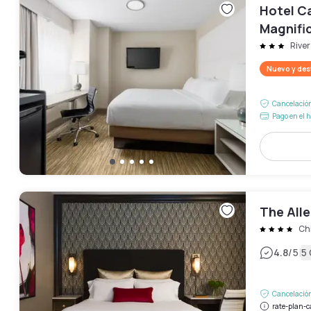
Hotel Ca
Magnific
River
Nuevo y de
Cancelación
Pago en el h
The All
Ch
|
4.8
/5
5
Cancelación
rate-plan-c