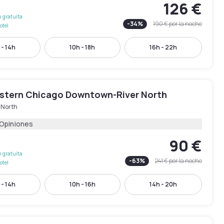
126 €
 gratuita
-
34
%
190 €
por la noche
otel
 - 14h
10h - 18h
16h - 22h
stern Chicago Downtown-River North
 North
 Opiniones
90 €
 gratuita
-
63
%
241 €
por la noche
otel
 - 14h
10h - 16h
14h - 20h