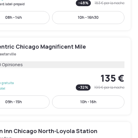
-
48
%
183 €
por la noche
ard.label-prepaid
08h - 14h
10h - 16h30
entric Chicago Magnificent Mile
eeterville
0 Opiniones
135 €
 gratuita
-
32
%
199 €
por la noche
otel
09h - 15h
10h - 16h
 Inn Chicago North-Loyola Station