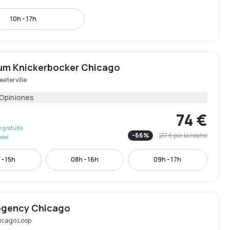
10h - 17h
ium Knickerbocker Chicago
eeterville
 Opiniones
74 €
 gratuita
-
66
%
217 €
por la noche
otel
 - 15h
08h - 16h
09h - 17h
egency Chicago
icago Loop