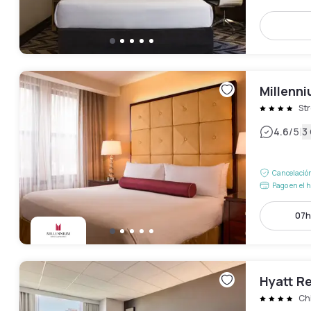
Millenn
Str
|
4.6
/5
3
Cancelación
Pago en el h
07h
Hyatt R
Ch