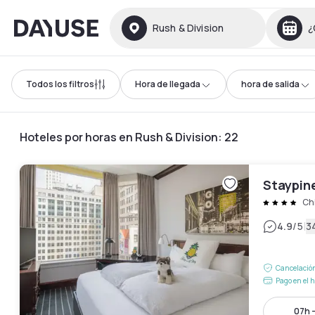
Dayuse
Rush & Division
¿
Todos los filtros
Hora de llegada
hora de salida
Hoteles por horas en Rush & Division
:
22
Staypin
Ch
|
4.9
/5
3
Cancelación
Pago en el h
07h -