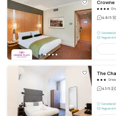
Crowne 
En
|
4.6
/5
1
Cancelación
Pago en el h
The Cha
Grea
|
4.1
/5
2 
Cancelación
Pago en el h