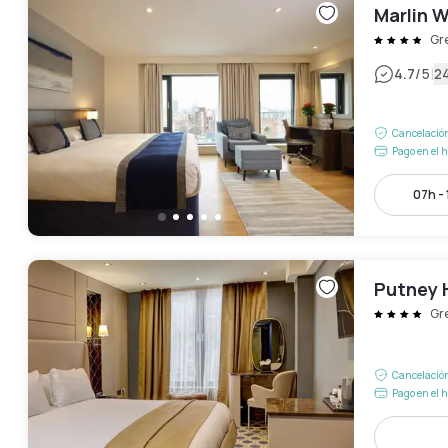
Marlin 
Gr
|
4.7
/5
2
Cancelación
Pago en el h
07h -
Putney 
Gr
Cancelación
Pago en el h