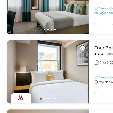
Cancelación
Pago en el h
Four Po
Grea
|
4.4
/5
2
Cancelación
rate-plan-c