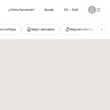
¿Cómo funciona?
Ayuda
ES
•
EUR
es rooftops
Mejor valorados
Mejores ofertas