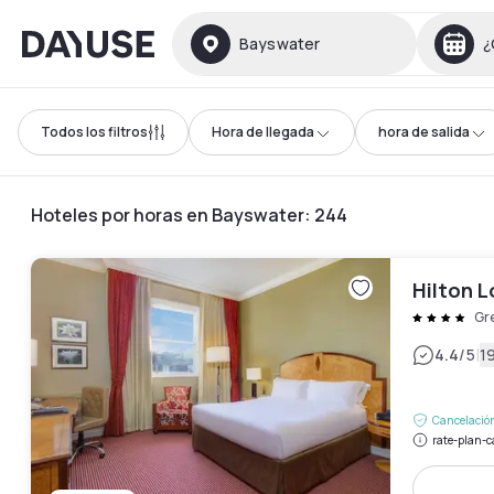
Dayuse
Bayswater
¿
Todos los filtros
Hora de llegada
hora de salida
Hoteles por horas en Bayswater
:
244
Hilton 
Gr
|
4.4
/5
1
Cancelación
rate-plan-c