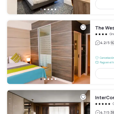
The Wes
Gr
|
4.2
/5
9
Cancelación
Pago en el h
InterCo
|
4.7
/5
3