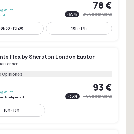
78 €
 gratuita
-
69
%
245 €
por la noche
otel
09h30 - 15h30
10h - 17h
ints Flex by Sheraton London Euston
ter London
0 Opiniones
93 €
 gratuita
-
36
%
146 €
por la noche
ard.label-prepaid
10h - 18h