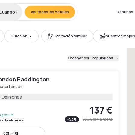
Cuándo?
Ver todos los hoteles
Destinos
Duración
Habitación familiar
Nuestros mejor
Ordenar por
:
Popularidad
London Paddington
eater London
9 Opiniones
137 €
 gratuita
-
53
%
286 €
por la noche
ard.label-prepaid
09h - 18h