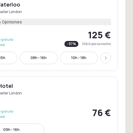
Waterloo
eater London
4 Opiniones
125 €
 gratuita
-
37
%
198 €
por la noche
otel
 15h
08h - 16h
10h - 18h
12h - 20h
Siguiente
Hotel
eater London
76 €
 gratuita
otel
09h - 16h