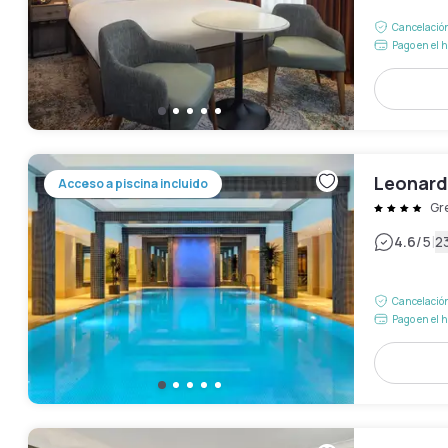
Cancelación
Pago en el h
Leonard
Acceso a piscina incluido
Gr
|
4.6
/5
2
Cancelación
Pago en el h