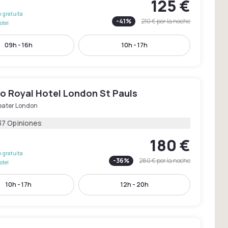
125 €
 gratuita
-
41
%
210 €
por la noche
otel
09h - 16h
10h - 17h
o Royal Hotel London St Pauls
eater London
37 Opiniones
180 €
 gratuita
-
36
%
280 €
por la noche
otel
10h - 17h
12h - 20h