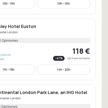
10h - 15h
10h - 16h
ley Hotel Euston
eater London
2 Opiniones
118 €
 gratuita
-
47
%
221 €
por la noche
otel
11h - 18h
14h - 20h
ntinental London Park Lane, an IHG Hotel
Greater London
8 Opiniones