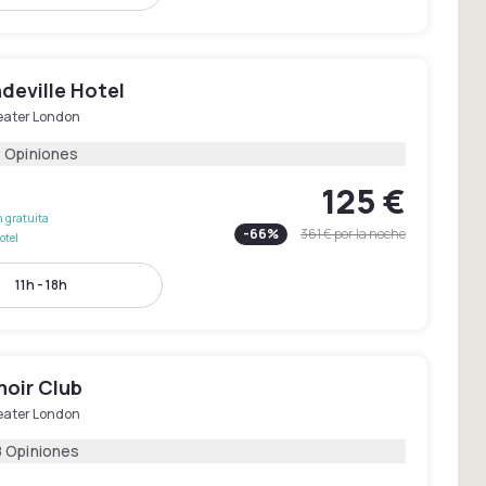
deville Hotel
eater London
1 Opiniones
125 €
 gratuita
-
66
%
361 €
por la noche
otel
11h - 18h
oir Club
eater London
8 Opiniones