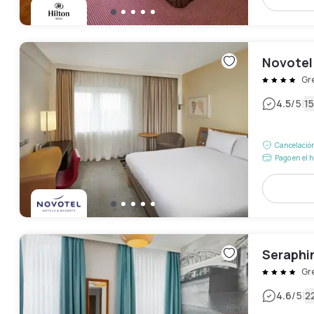
Novotel
Gr
|
4.5
/5
1
Cancelación
Pago en el h
Seraphi
Gr
|
4.6
/5
2