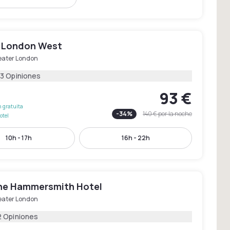
 London West
eater London
53 Opiniones
93 €
 gratuita
-
34
%
140 €
por la noche
otel
10h - 17h
16h - 22h
ne Hammersmith Hotel
eater London
2 Opiniones