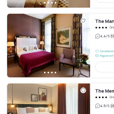
The Man
Gr
|
4.4
/5
5
Cancelación
Pago en el h
The Mem
Gr
|
4.5
/5
2