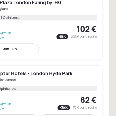
Plaza London Ealing by IHG
gland
01 Opiniones
102 €
 gratuita
-
51
%
205 €
por la noche
otel
09h - 17h
pter Hotels - London Hyde Park
ter London
Opiniones
82 €
 gratuita
-
30
%
117 €
por la noche
otel