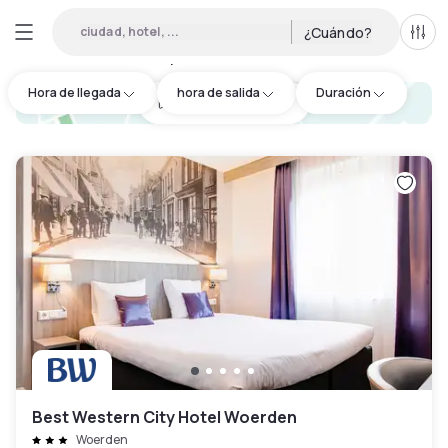
ciudad, hotel, ...
¿Cuándo?
Todo
Hoteles por horas en Woerden
:
1
Hora de llegada
hora de salida
Duración
hotel.cta.view_map
Best Western City Hotel Woerden
Woerden