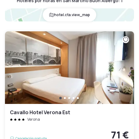
Hoteles por horas en San Martino Buon Albergo
:
1
hotel.cta.view_map
Cavallo Hotel Verona Est
Verona
71 €
Cancelación gratuita