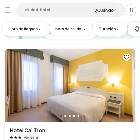
ciudad, hotel, ...
¿Cuándo?
Todo
Hoteles por horas en Dolo
:
1
Hora de llegada
hora de salida
Duración
hotel.cta.view_map
Hotel Ca' Tron
Venezia