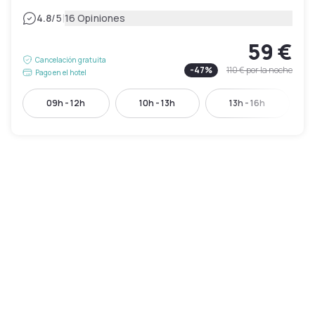
|
4.8
/5
16 Opiniones
59 €
Cancelación gratuita
-
47
%
110 €
por la noche
Pago en el hotel
09h - 12h
10h - 13h
13h - 16h