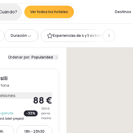
Cuándo?
Ver todos los hoteles
Destinos
Duración
Experiencias de 4 y 5 estrellas
Ordenar por
:
Popularidad
sili
rtona
piniones
88 €
130 €
-
33
%
por la
 gratuita
noche
ard.label-prepaid
8h
18h - 23h30