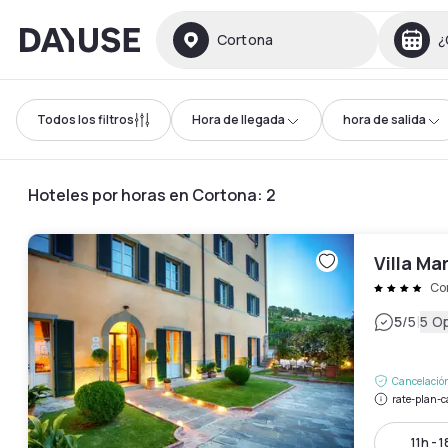
Dayuse
Cortona
¿
Todos los filtros
Hora de llegada
hora de salida
Hoteles por horas en Cortona
:
2
Villa Mar
Co
|
5
/5
5 O
Cancelación
rate-plan-c
11h - 1