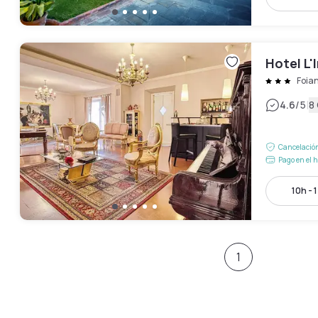
Hotel L'
Foia
|
4.6
/5
8
Cancelación
Pago en el h
10h - 
1