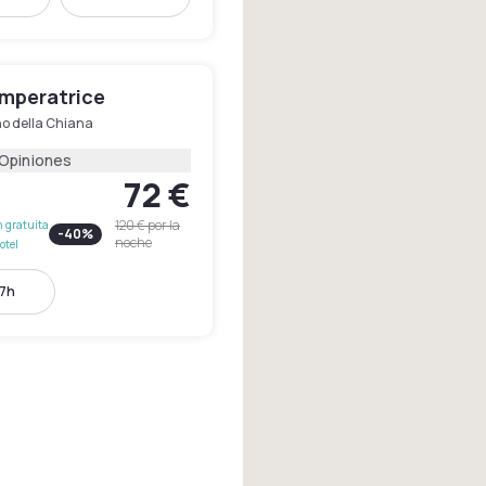
Imperatrice
no della Chiana
 Opiniones
72 €
120 €
por la
 gratuita
-
40
%
noche
otel
17h