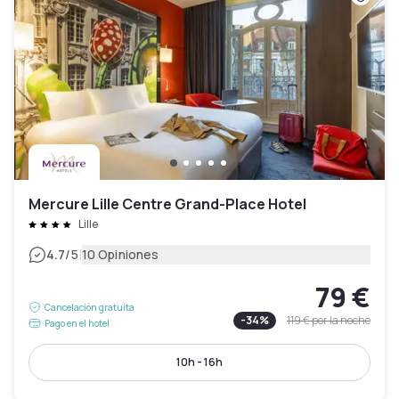
Mercure Lille Centre Grand-Place Hotel
Lille
|
4.7
/5
10 Opiniones
79 €
Cancelación gratuita
-
34
%
119 €
por la noche
Pago en el hotel
10h - 16h