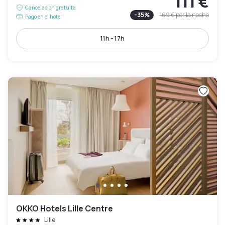
111 €
Cancelación gratuita
-
35
%
169 €
por la noche
Pago en el hotel
11h - 17h
OKKO Hotels Lille Centre
Lille