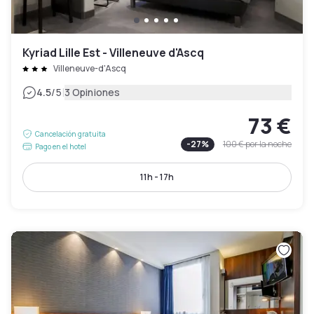
Kyriad Lille Est - Villeneuve d'Ascq
Villeneuve-d'Ascq
|
4.5
/5
3 Opiniones
73 €
Cancelación gratuita
-
27
%
100 €
por la noche
Pago en el hotel
11h - 17h