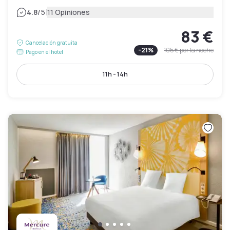
|
4.8
/5
11 Opiniones
83 €
Cancelación gratuita
-
21
%
105 €
por la noche
Pago en el hotel
11h - 14h