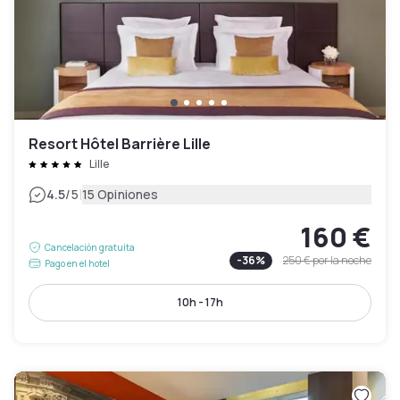
Resort Hôtel Barrière Lille
Lille
|
4.5
/5
15 Opiniones
160 €
Cancelación gratuita
-
36
%
250 €
por la noche
Pago en el hotel
10h - 17h