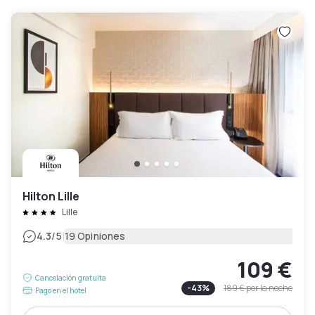
Hilton Lille
Lille
|
4.3
/5
19 Opiniones
109 €
Cancelación gratuita
-
43
%
189 €
por la noche
Pago en el hotel