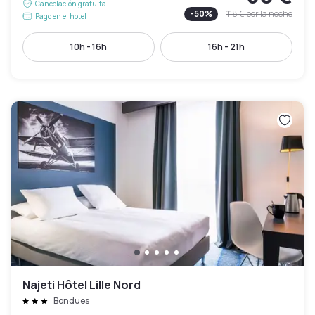
Cancelación gratuita
-
50
%
118 €
por la noche
Pago en el hotel
10h - 16h
16h - 21h
Najeti Hôtel Lille Nord
Bondues