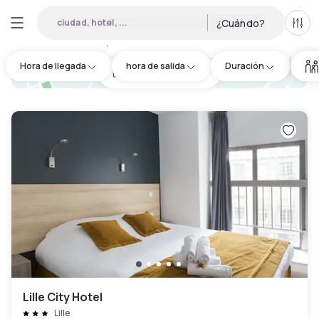
ciudad, hotel, ...
¿Cuándo?
Todo
Hoteles por horas en Wambrechies
:
49
Hora de llegada
hora de salida
Duración
hotel.cta.view_map
Lille City Hotel
Lille