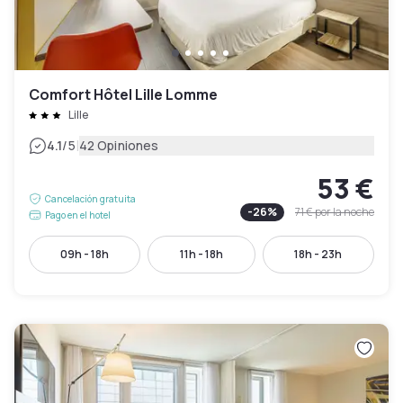
Comfort Hôtel Lille Lomme
Lille
|
4.1
/5
42 Opiniones
53 €
Cancelación gratuita
-
26
%
71 €
por la noche
Pago en el hotel
09h - 18h
11h - 18h
18h - 23h