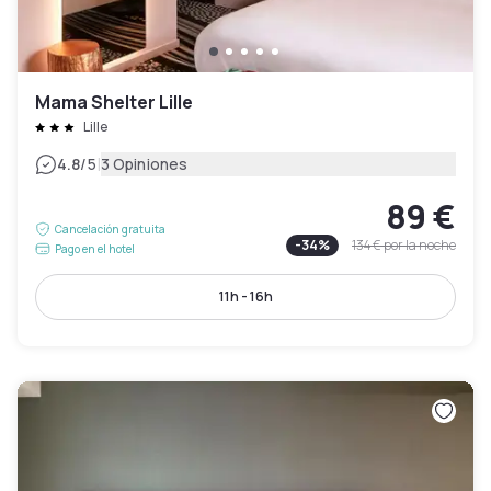
Mama Shelter Lille
Lille
|
4.8
/5
3 Opiniones
89 €
Cancelación gratuita
-
34
%
134 €
por la noche
Pago en el hotel
11h - 16h