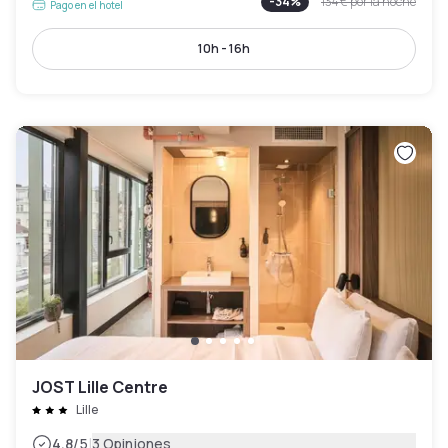
-
34
%
134 €
por la noche
Pago en el hotel
10h - 16h
JOST Lille Centre
Lille
|
4.8
/5
3 Opiniones