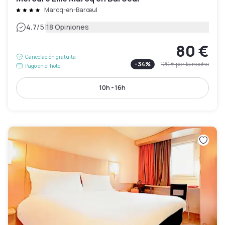
Marcq-en-Barœul
|
4.7
/5
18 Opiniones
80 €
Cancelación gratuita
-
34
%
120 €
por la noche
Pago en el hotel
10h - 16h