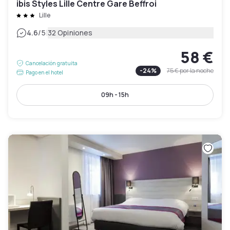
ibis Styles Lille Centre Gare Beffroi
Lille
|
4.6
/5
32 Opiniones
58 €
Cancelación gratuita
-
24
%
75 €
por la noche
Pago en el hotel
09h - 15h