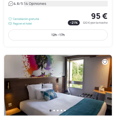
|
4.6
/5
14 Opiniones
95 €
Cancelación gratuita
-
21
%
120 €
por la noche
Pago en el hotel
12h - 17h