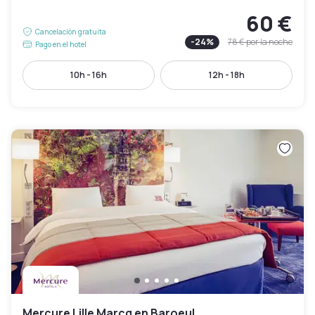
60 €
Cancelación gratuita
-
24
%
78 €
por la noche
Pago en el hotel
10h - 16h
12h - 18h
Mercure Lille Marcq en Baroeul