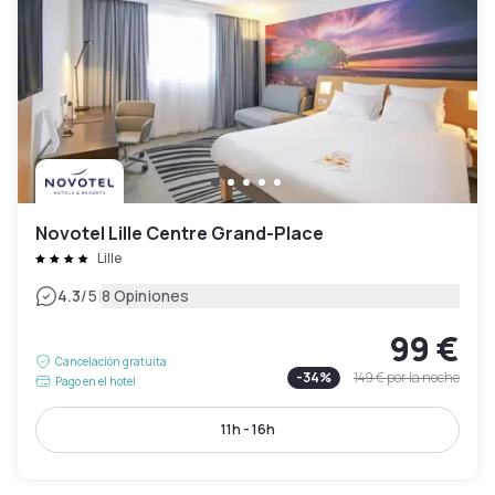
Novotel Lille Centre Grand-Place
Lille
|
4.3
/5
8 Opiniones
99 €
Cancelación gratuita
-
34
%
149 €
por la noche
Pago en el hotel
11h - 16h