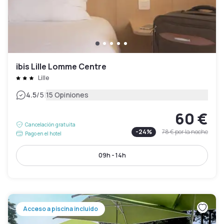
ibis Lille Lomme Centre
Lille
|
4.5
/5
15 Opiniones
60 €
Cancelación gratuita
-
24
%
78 €
por la noche
Pago en el hotel
09h - 14h
Acceso a piscina incluido