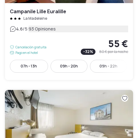
Campanile Lille Euralille
La Madeleine
|
4.6
/5
93 Opiniones
55 €
Cancelación gratuita
-
32
%
80 €
por la noche
Pago en el hotel
07h - 13h
09h - 20h
09h - 22h