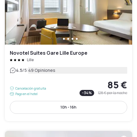
Novotel Suites Gare Lille Europe
Lille
|
4.5
/5
49 Opiniones
85 €
Cancelación gratuita
-
34
%
128 €
por la noche
Pago en el hotel
10h - 16h