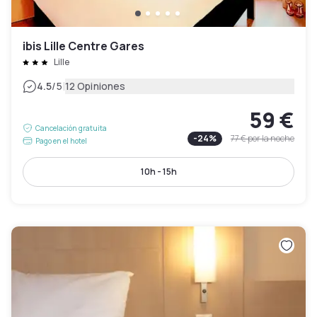
ibis Lille Centre Gares
Lille
|
4.5
/5
12 Opiniones
59 €
Cancelación gratuita
-
24
%
77 €
por la noche
Pago en el hotel
10h - 15h