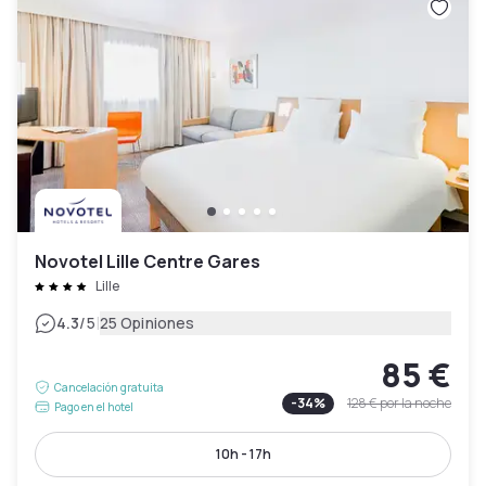
Novotel Lille Centre Gares
Lille
|
4.3
/5
25 Opiniones
85 €
Cancelación gratuita
-
34
%
128 €
por la noche
Pago en el hotel
10h - 17h