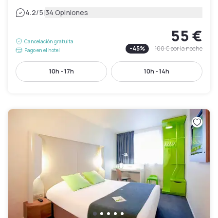
|
4.2
/5
34 Opiniones
55 €
Cancelación gratuita
-
45
%
100 €
por la noche
Pago en el hotel
10h - 17h
10h - 14h