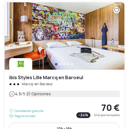
ibis Styles Lille Marcq en Baroeul
Marcq-en-Barœul
|
4.5
/5
21 Opiniones
70 €
Cancelación gratuita
-
24
%
91 €
por la noche
Pago en el hotel
10h - 16h