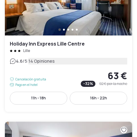
Holiday Inn Express Lille Centre
Lille
|
4.6
/5
14 Opiniones
63 €
Cancelación gratuita
-
32
%
92 €
por la noche
Pago en el hotel
11h - 18h
16h - 22h