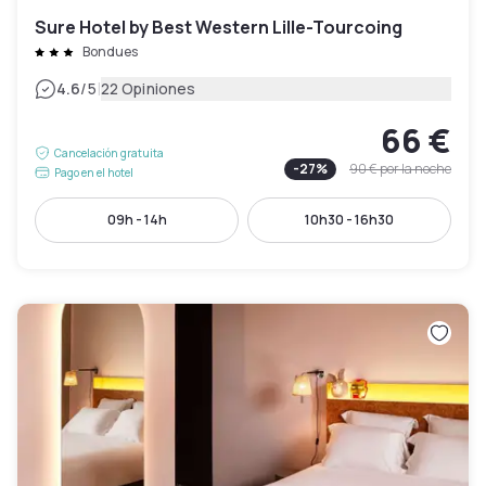
Sure Hotel by Best Western Lille-Tourcoing
Bondues
|
4.6
/5
22 Opiniones
66 €
Cancelación gratuita
-
27
%
90 €
por la noche
Pago en el hotel
09h - 14h
10h30 - 16h30