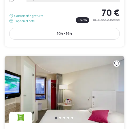
70 €
Cancelación gratuita
-
37
%
110 €
por la noche
Pago en el hotel
10h - 16h