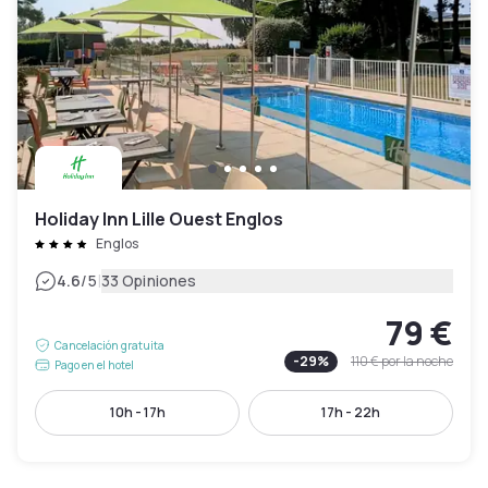
Holiday Inn Lille Ouest Englos
Englos
|
4.6
/5
33 Opiniones
79 €
Cancelación gratuita
-
29
%
110 €
por la noche
Pago en el hotel
10h - 17h
17h - 22h