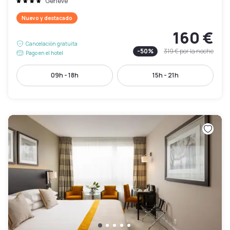
Genève
Nuevo y destacado
160 €
Cancelación gratuita
-
50
%
319 €
por la noche
Pago en el hotel
09h - 18h
15h - 21h