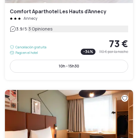
Comfort Aparthotel Les Hauts d'Annecy
Annecy
|
3.9
/5
3 Opiniones
73 €
Cancelación gratuita
-
34
%
110 €
por la noche
Pago en el hotel
10h - 15h30