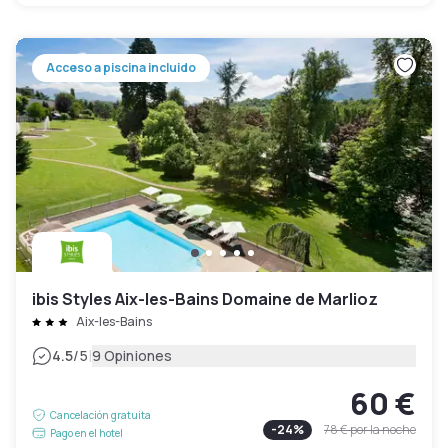
Acceso a piscina incluido
ibis Styles Aix-les-Bains Domaine de Marlioz
Aix-les-Bains
|
4.5
/5
9 Opiniones
60 €
Cancelación gratuita
-
24
%
78 €
por la noche
Pago en el hotel