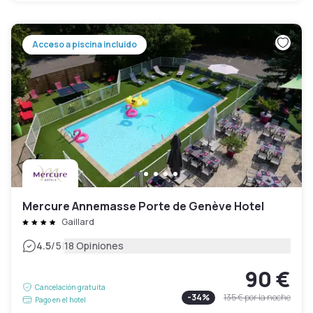
Acceso a piscina incluido
Mercure Annemasse Porte de Genève Hotel
Gaillard
|
4.5
/5
18 Opiniones
90 €
Cancelación gratuita
-
34
%
135 €
por la noche
Pago en el hotel