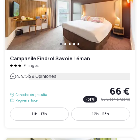
Campanile Findrol Savoie Léman
Fillinges
|
4.4
/5
29 Opiniones
66 €
Cancelación gratuita
-
31
%
95 €
por la noche
Pago en el hotel
11h - 17h
12h - 23h