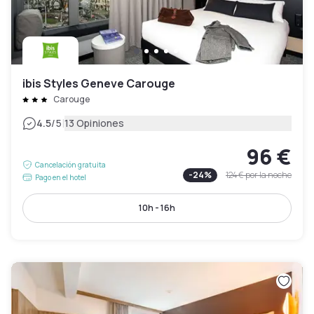
ibis Styles Geneve Carouge
Carouge
|
4.5
/5
13 Opiniones
96 €
Cancelación gratuita
-
24
%
124 €
por la noche
Pago en el hotel
10h - 16h