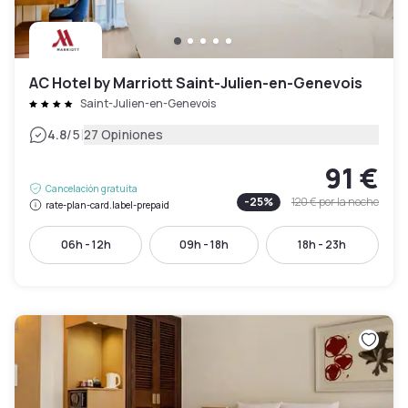
AC Hotel by Marriott Saint-Julien-en-Genevois
Saint-Julien-en-Genevois
|
4.8
/5
27 Opiniones
91 €
Cancelación gratuita
-
25
%
120 €
por la noche
rate-plan-card.label-prepaid
06h - 12h
09h - 18h
18h - 23h