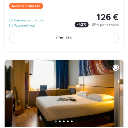
Nuevo y destacado
126 €
Cancelación gratuita
-
42
%
214 €
por la noche
Pago en el hotel
09h - 18h