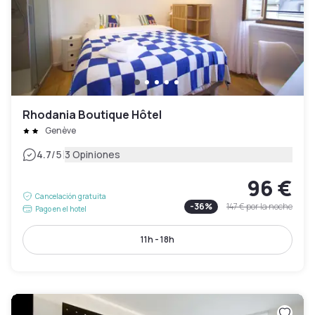
Rhodania Boutique Hôtel
Genève
|
4.7
/5
3 Opiniones
96 €
Cancelación gratuita
-
36
%
147 €
por la noche
Pago en el hotel
11h - 18h