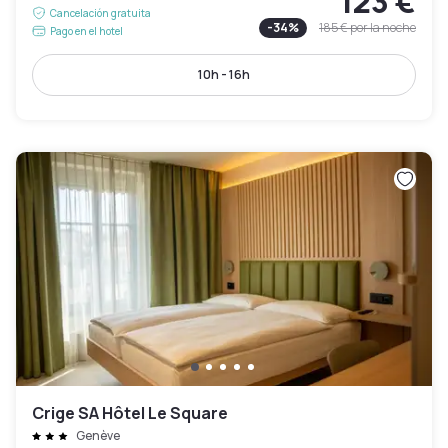
123 €
Cancelación gratuita
-
34
%
185 €
por la noche
Pago en el hotel
10h - 16h
Crige SA Hôtel Le Square
Genève