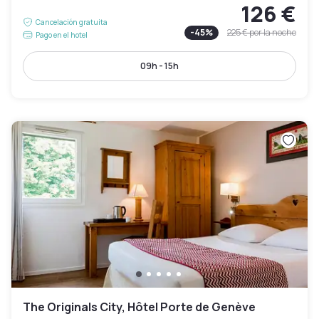
126 €
Cancelación gratuita
-
45
%
225 €
por la noche
Pago en el hotel
09h - 15h
The Originals City, Hôtel Porte de Genève