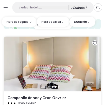
ciudad, hotel, ...
¿Cuándo?
Todo
Hoteles por horas en Annecy
:
31
Hora de llegada
hora de salida
Duración
hotel.cta.view_map
Campanile Annecy Cran Gevrier
Cran-Gevrier