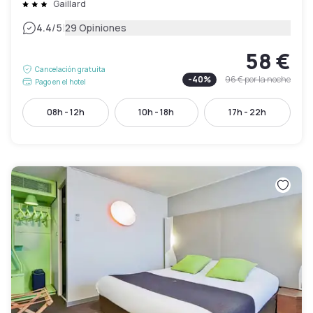
Gaillard
|
4.4
/5
29 Opiniones
58 €
Cancelación gratuita
-
40
%
96 €
por la noche
Pago en el hotel
08h - 12h
10h - 18h
17h - 22h