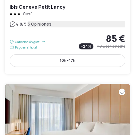
ibis Geneve Petit Lancy
Genf
|
4.8
/5
5 Opiniones
85 €
Cancelación gratuita
-
24
%
110 €
por la noche
Pago en el hotel
10h - 17h