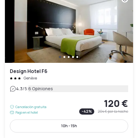
Design Hotel F6
Genève
|
4.3
/5
6 Opiniones
120 €
Cancelación gratuita
-
42
%
204 €
por la noche
Pago en el hotel
10h - 15h