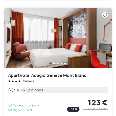
Aparthotel Adagio Geneve Mont Blanc
Genève
|
4.1
/5
3 Opiniones
123 €
Cancelación gratuita
-
34
%
185 €
por la noche
Pago en el hotel