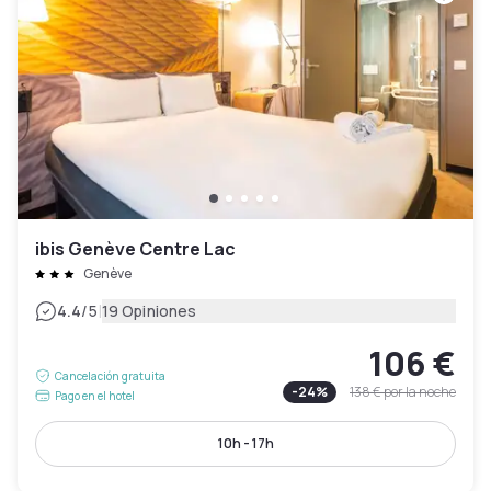
ibis Genève Centre Lac
Genève
|
4.4
/5
19 Opiniones
106 €
Cancelación gratuita
-
24
%
138 €
por la noche
Pago en el hotel
10h - 17h