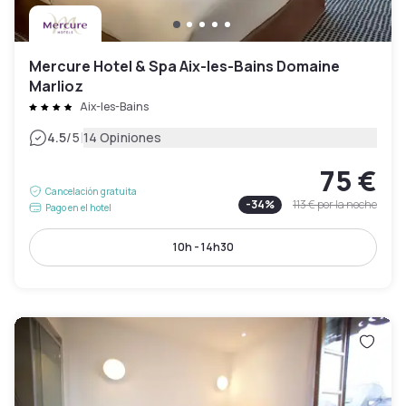
Mercure Hotel & Spa Aix-les-Bains Domaine
Marlioz
Aix-les-Bains
|
4.5
/5
14 Opiniones
75 €
Cancelación gratuita
-
34
%
113 €
por la noche
Pago en el hotel
10h - 14h30