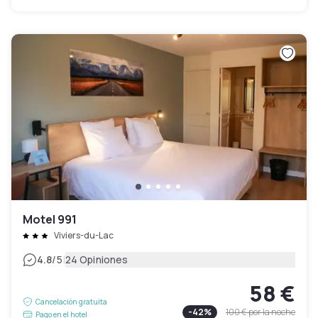
Motel 991
Viviers-du-Lac
|
4.8
/5
24 Opiniones
58 €
Cancelación gratuita
-
42
%
100 €
por la noche
Pago en el hotel