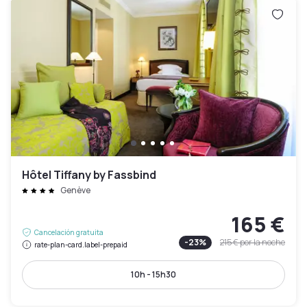
Hôtel Tiffany by Fassbind
Genève
165 €
Cancelación gratuita
-
23
%
215 €
por la noche
rate-plan-card.label-prepaid
10h - 15h30