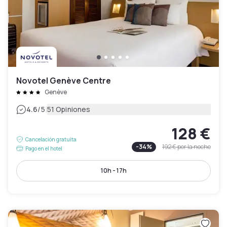
Novotel Genève Centre
Genève
|
4.6
/5
51 Opiniones
128 €
Cancelación gratuita
-
34
%
192 €
por la noche
Pago en el hotel
10h - 17h