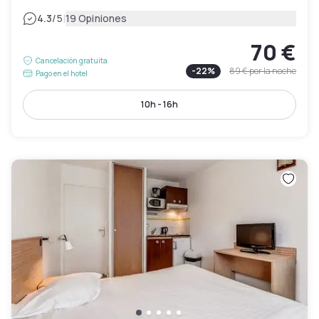
|
4.3
/5
19 Opiniones
70 €
Cancelación gratuita
-
22
%
89 €
por la noche
Pago en el hotel
10h - 16h