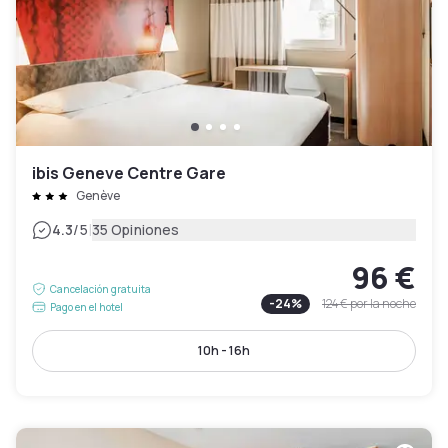
ibis Geneve Centre Gare
Genève
|
4.3
/5
35 Opiniones
96 €
Cancelación gratuita
-
24
%
124 €
por la noche
Pago en el hotel
10h - 16h