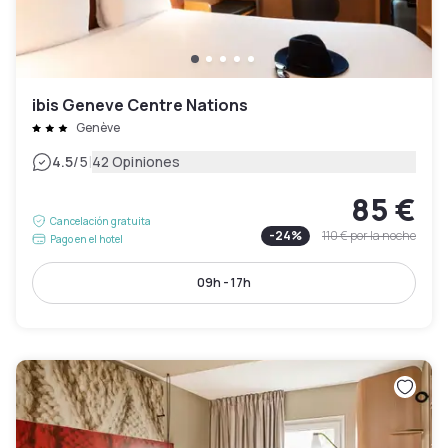
ibis Geneve Centre Nations
Genève
|
4.5
/5
42 Opiniones
85 €
Cancelación gratuita
-
24
%
110 €
por la noche
Pago en el hotel
09h - 17h