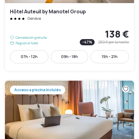
Hôtel Auteuil by Manotel Group
Genève
138 €
Cancelación gratuita
-
47
%
259 €
por la noche
Pago en el hotel
07h - 12h
09h - 18h
15h - 21h
Acceso a piscina incluido