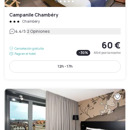
Campanile Chambéry
Chambéry
|
4.4
/5
2 Opiniones
60 €
Cancelación gratuita
-
30
%
85 €
por la noche
Pago en el hotel
12h - 17h