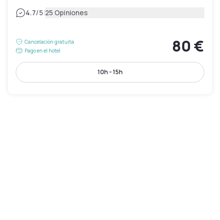
|
4.7
/5
25 Opiniones
80 €
Cancelación gratuita
Pago en el hotel
10h - 15h