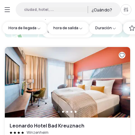
ciudad, hotel, ...
¿Cuándo?
Todo
Hoteles por horas en Bad Kreuznach
:
1
Hora de llegada
hora de salida
Duración
hotel.cta.view_map
Leonardo Hotel Bad Kreuznach
Winzenheim