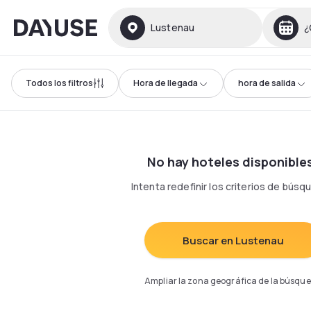
Dayuse
Lustenau
¿
Todos los filtros
Hora de llegada
hora de salida
No hay hoteles disponible
Intenta redefinir los criterios de bús
Buscar en Lustenau
Ampliar la zona geográfica de la búsqu