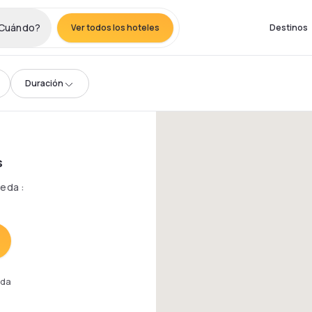
Cuándo?
Ver todos los hoteles
Destinos
Duración
s
queda
:
eda