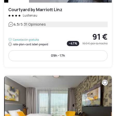
Courtyard by Marriott Linz
Lustenau
|
4.5
/5
31 Opiniones
91 €
Cancelación gratuita
-
47
%
169 €
por la noche
rate-plan-card.label-prepaid
09h - 17h