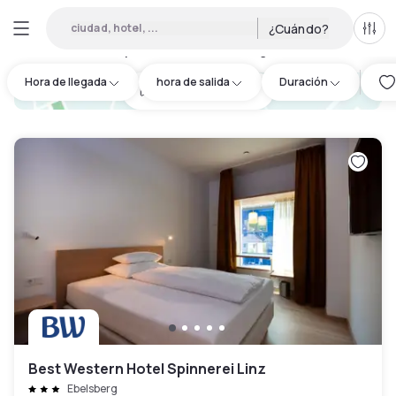
ciudad, hotel, ...
¿Cuándo?
Todo
Hoteles por horas en Sankt Magdalena
:
3
Hora de llegada
hora de salida
Duración
hotel.cta.view_map
Best Western Hotel Spinnerei Linz
Ebelsberg