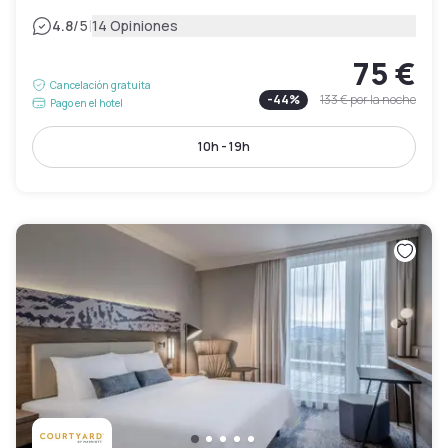
|
4.8
/5
14 Opiniones
75 €
Cancelación gratuita
-
44
%
133 €
por la noche
Pago en el hotel
10h - 19h