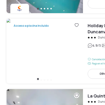
Holiday 
Acceso a piscina incluido
Duncanvi
Dunc
|
4.9
/5
2
Cancelación
Pago en el h
08h
La Quint
Dunc