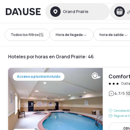
Dayuse
Grand Prairie
¿
Todos los filtros
Hora de llegada
hora de salida
Hoteles por horas en Grand Prairie
:
46
Comfort
Acceso a piscina incluido
Dall
|
4.7
/5
1
Cancelación
Pago en el h
08h