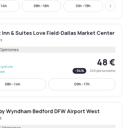
- 14h
08h - 16h
10h - 19h
10h - 
Siguient
Inn & Suites Love Field-Dallas Market Center
as
 Opiniones
48 €
 gratuita
-
34
%
72 €
por la noche
otel
08h - 14h
09h - 17h
 by Wyndham Bedford DFW Airport West
d
5 Opiniones