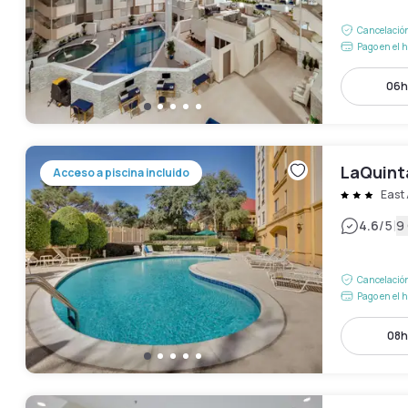
Cancelación
Pago en el h
06h
LaQuint
Acceso a piscina incluido
East 
|
4.6
/5
9
Cancelación
Pago en el h
08h