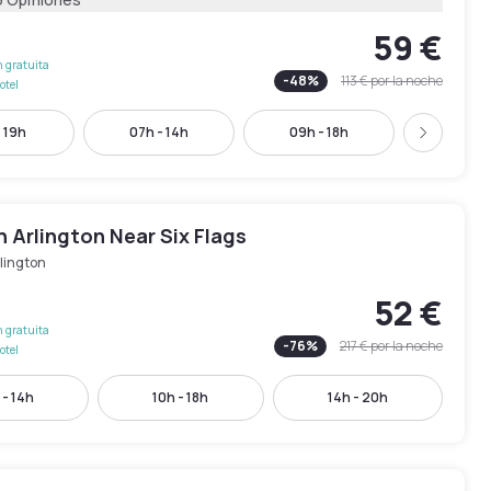
59 €
 gratuita
-
48
%
113 €
por la noche
otel
 19h
07h - 14h
09h - 18h
09h - 
Siguient
n Arlington Near Six Flags
lington
52 €
 gratuita
-
76
%
217 €
por la noche
otel
 - 14h
10h - 18h
14h - 20h