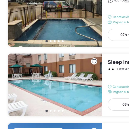
|
Cancelación
Pago en el h
07h -
Sleep In
East Ar
Cancelación
Pago en el h
08h