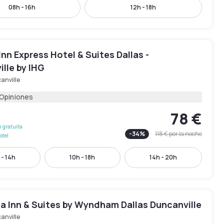
08h - 16h
12h - 18h
Inn Express Hotel & Suites Dallas -
lle by IHG
anville
 Opiniones
78 €
 gratuita
-
34
%
118 €
por la noche
otel
 - 14h
10h - 18h
14h - 20h
a Inn & Suites by Wyndham Dallas Duncanville
anville