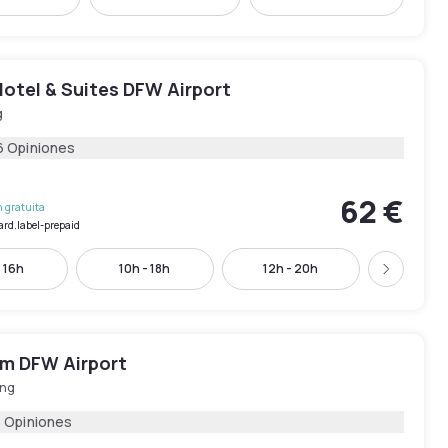
otel & Suites DFW Airport
g
6 Opiniones
62 €
 gratuita
ard.label-prepaid
- 16h
10h - 18h
12h - 20h
15h - 
Siguient
m DFW Airport
ing
5 Opiniones