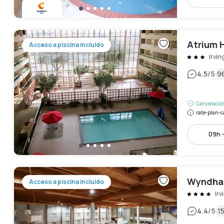
Atrium H
Acceso a piscina incluido
Irvin
|
4.5
/5
9
Cancelación
rate-plan-c
09h 
Wyndha
Acceso a piscina incluido
Irv
|
4.4
/5
1