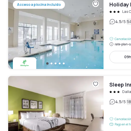
Holiday 
Acceso a piscina incluido
Las C
|
4.5
/5
5
Cancelación
rate-plan-c
09h
Sleep In
Dall
|
4.5
/5
18
Cancelación
Pago en el h