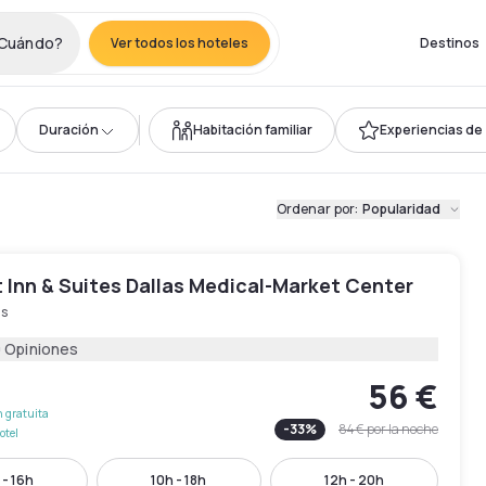
Cuándo?
Ver todos los hoteles
Destinos
Duración
Habitación familiar
Experiencias de 4
Ordenar por
:
Popularidad
 Inn & Suites Dallas Medical-Market Center
as
0 Opiniones
56 €
 gratuita
-
33
%
84 €
por la noche
otel
 - 16h
10h - 18h
12h - 20h