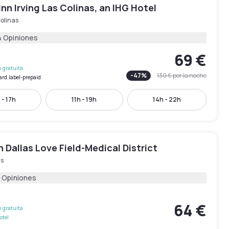
Inn Irving Las Colinas, an IHG Hotel
olinas
4 Opiniones
69 €
 gratuita
-
47
%
130 €
por la noche
ard.label-prepaid
 - 17h
11h - 19h
14h - 22h
n Dallas Love Field-Medical District
as
 Opiniones
64 €
 gratuita
otel