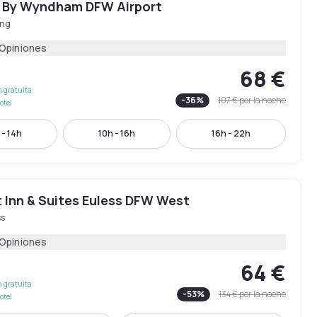
By Wyndham DFW Airport
ing
 Opiniones
68 €
 gratuita
-
36
%
107 €
por la noche
otel
 - 14h
10h - 16h
16h - 22h
 Inn & Suites Euless DFW West
ss
 Opiniones
64 €
 gratuita
-
53
%
134 €
por la noche
otel