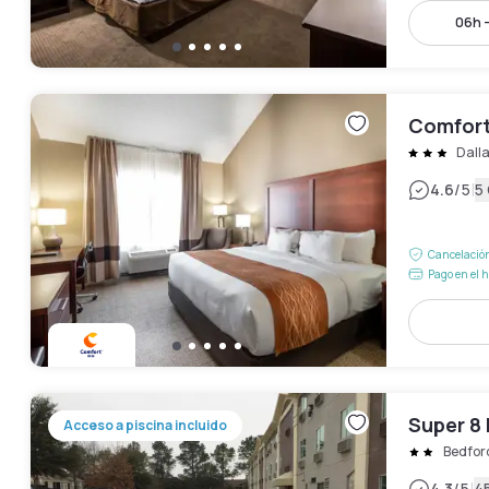
06h 
Comfort 
Dall
|
4.6
/5
5
Cancelación
Pago en el h
Super 8
Acceso a piscina incluido
Bedfor
4.3
/5
4