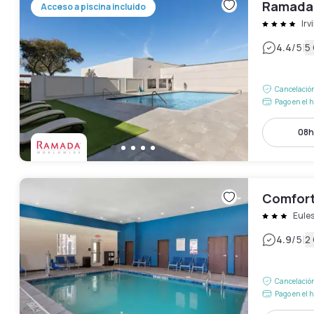
Ramada 
Acceso a piscina incluido
Irv
|
4.4
/5
5
Cancelación
Pago en el h
08h
Comfort
Eule
|
4.9
/5
2
Cancelación
Pago en el h