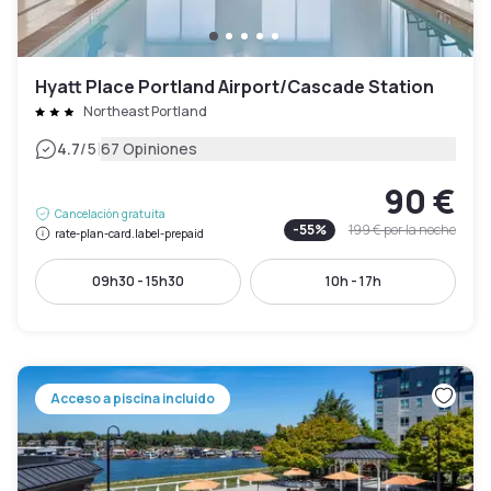
Hyatt Place Portland Airport/Cascade Station
Northeast Portland
|
4.7
/5
67 Opiniones
90 €
Cancelación gratuita
-
55
%
199 €
por la noche
rate-plan-card.label-prepaid
09h30 - 15h30
10h - 17h
Acceso a piscina incluido