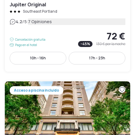
Jupiter Original
Southeast Portland
|
4.2
/5
7 Opiniones
72 €
Cancelación gratuita
-
45
%
130 €
por la noche
Pago en el hotel
10h - 16h
17h - 23h
Acceso a piscina incluido