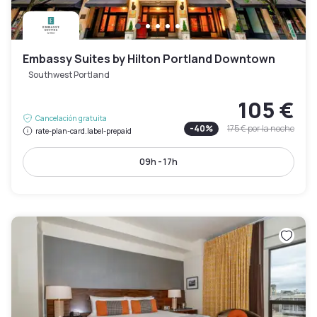
Embassy Suites by Hilton Portland Downtown
Southwest Portland
105 €
Cancelación gratuita
-
40
%
175 €
por la noche
rate-plan-card.label-prepaid
09h - 17h