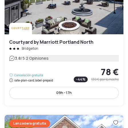
Courtyard by Marriott Portland North
Bridgeton
|
3.8
/5
2 Opiniones
78 €
Cancelación gratuita
-
44
%
139 €
por la noche
rate-plan-card.label-prepaid
09h - 17h
Lanzadera gratuita