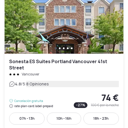
Sonesta ES Suites Portland Vancouver 41st
Street
Vancouver
|
4.8
/5
8 Opiniones
74 €
Cancelación gratuita
-
27
%
100 €
por la noche
rate-plan-card.label-prepaid
07h - 13h
10h - 16h
18h - 23h