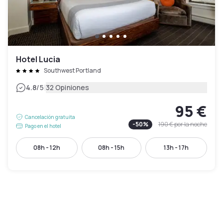
Hotel Lucia
Southwest Portland
|
4.8
/5
32 Opiniones
95 €
Cancelación gratuita
-
50
%
190 €
por la noche
Pago en el hotel
08h - 12h
08h - 15h
13h - 17h