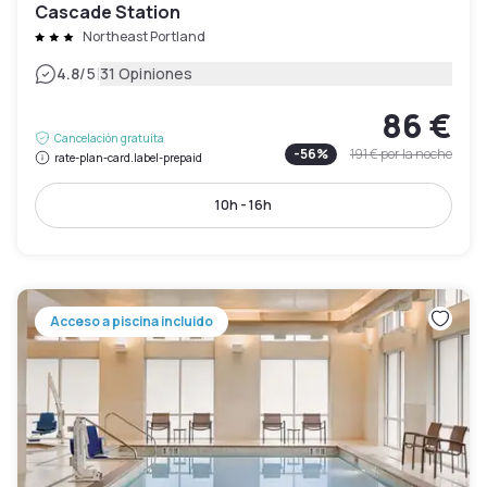
Cascade Station
Northeast Portland
|
4.8
/5
31 Opiniones
86 €
Cancelación gratuita
-
56
%
191 €
por la noche
rate-plan-card.label-prepaid
10h - 16h
Acceso a piscina incluido