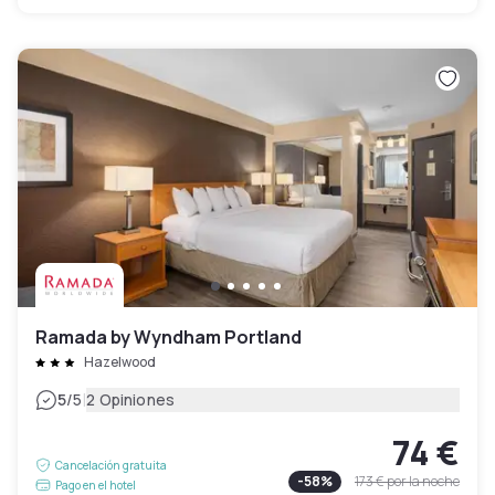
Ramada by Wyndham Portland
Hazelwood
|
5
/5
2 Opiniones
74 €
Cancelación gratuita
-
58
%
173 €
por la noche
Pago en el hotel