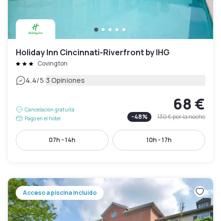
Holiday Inn Cincinnati-Riverfront by IHG
Covington
|
4.4
/5
3 Opiniones
68 €
Cancelación gratuita
-
48
%
130 €
por la noche
Pago en el hotel
07h - 14h
10h - 17h
Acceso a piscina incluido