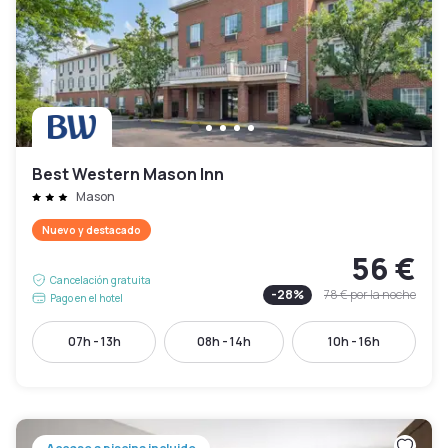
Best Western Mason Inn
Mason
Nuevo y destacado
56 €
Cancelación gratuita
-
28
%
78 €
por la noche
Pago en el hotel
07h - 13h
08h - 14h
10h - 16h