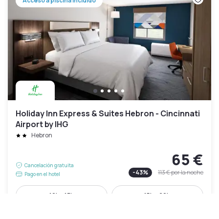
Acceso a piscina incluido
Holiday Inn Express & Suites Hebron - Cincinnati
Airport by IHG
Hebron
65 €
Cancelación gratuita
-
43
%
113 €
por la noche
Pago en el hotel
10h - 17h
15h - 20h