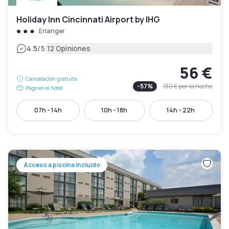
Holiday Inn Cincinnati Airport by IHG
Erlanger
|
4.5
/5
12 Opiniones
56 €
Cancelación gratuita
-
57
%
130 €
por la noche
Pago en el hotel
07h - 14h
10h - 18h
14h - 22h
Acceso a piscina incluido