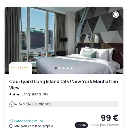
Courtyard Long Island City/New York Manhattan
View
Long Island City
|
4.5
/5
94 Opiniones
99 €
Cancelación gratuita
-
55
%
216 €
por la noche
rate-plan-card.label-prepaid