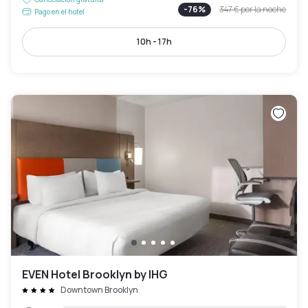
-
76
%
347 €
por la noche
Pago en el hotel
10h - 17h
EVEN Hotel Brooklyn by IHG
Downtown Brooklyn