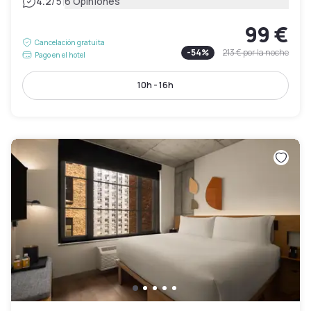
|
4.2
/5
6 Opiniones
99 €
Cancelación gratuita
-
54
%
213 €
por la noche
Pago en el hotel
10h - 16h