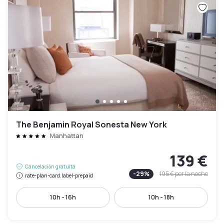
The Benjamin Royal Sonesta New York
Manhattan
139 €
Cancelación gratuita
-
29
%
195 €
por la noche
rate-plan-card.label-prepaid
10h - 16h
10h - 18h