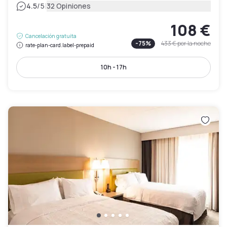
|
4.5
/5
32 Opiniones
108 €
Cancelación gratuita
-
75
%
433 €
por la noche
rate-plan-card.label-prepaid
10h - 17h