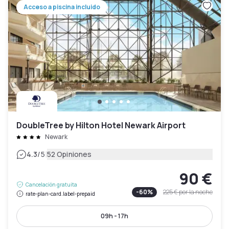
Acceso a piscina incluido
DoubleTree by Hilton Hotel Newark Airport
Newark
|
4.3
/5
52 Opiniones
90 €
Cancelación gratuita
-
60
%
225 €
por la noche
rate-plan-card.label-prepaid
09h - 17h