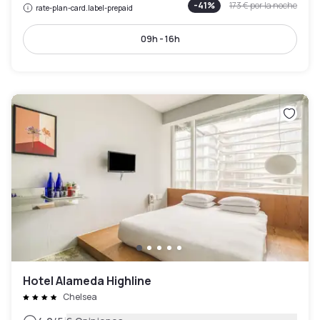
-
41
%
173 €
por la noche
rate-plan-card.label-prepaid
09h - 16h
Hotel Alameda Highline
Chelsea