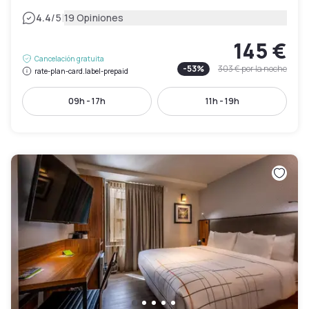
|
4.4
/5
19 Opiniones
145 €
Cancelación gratuita
-
53
%
303 €
por la noche
rate-plan-card.label-prepaid
09h - 17h
11h - 19h