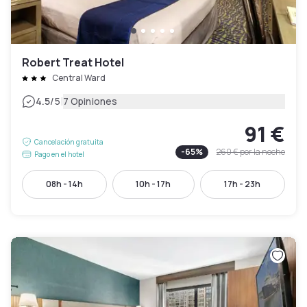
Robert Treat Hotel
Central Ward
|
4.5
/5
7 Opiniones
91 €
Cancelación gratuita
-
65
%
260 €
por la noche
Pago en el hotel
08h - 14h
10h - 17h
17h - 23h