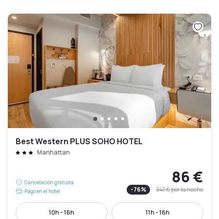
Best Western PLUS SOHO HOTEL
Manhattan
86 €
Cancelación gratuita
-
76
%
347 €
por la noche
Pago en el hotel
10h - 16h
11h - 16h