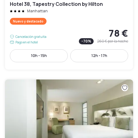
Hotel 38, Tapestry Collection by Hilton
Manhattan
Nuevo y destacado
78 €
Cancelación gratuita
-
70
%
260 €
por la noche
Pago en el hotel
10h - 15h
12h - 17h