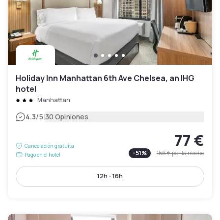
Holiday Inn Manhattan 6th Ave Chelsea, an IHG
hotel
Manhattan
|
4.3
/5
30 Opiniones
77 €
Cancelación gratuita
-
51
%
156 €
por la noche
Pago en el hotel
12h - 16h