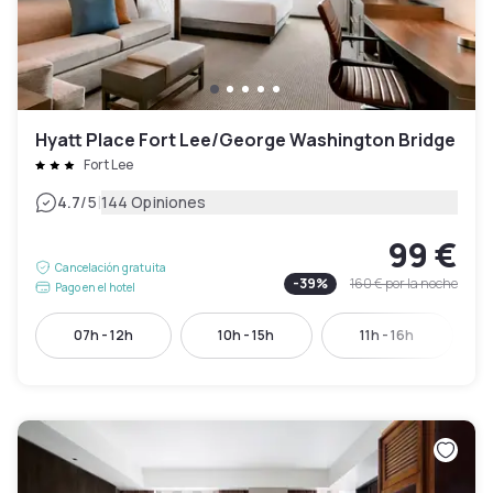
Hyatt Place Fort Lee/George Washington Bridge
Fort Lee
|
4.7
/5
144 Opiniones
99 €
Cancelación gratuita
-
39
%
160 €
por la noche
Pago en el hotel
07h - 12h
10h - 15h
11h - 16h