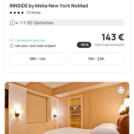
INNSiDE by Melia New York NoMad
Chelsea
|
4.7
/5
82 Opiniones
143 €
Cancelación gratuita
-
56
%
320 €
por la noche
rate-plan-card.label-prepaid
08h - 14h
15h - 22h