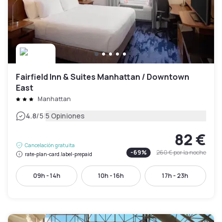
Fairfield Inn & Suites Manhattan / Downtown
East
Manhattan
|
4.8
/5
5 Opiniones
82 €
Cancelación gratuita
-
69
%
260 €
por la noche
rate-plan-card.label-prepaid
09h - 14h
10h - 16h
17h - 23h