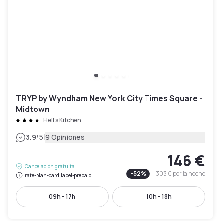
TRYP by Wyndham New York City Times Square -
Midtown
Hell's Kitchen
|
3.9
/5
9 Opiniones
146 €
Cancelación gratuita
-
52
%
303 €
por la noche
rate-plan-card.label-prepaid
09h - 17h
10h - 18h