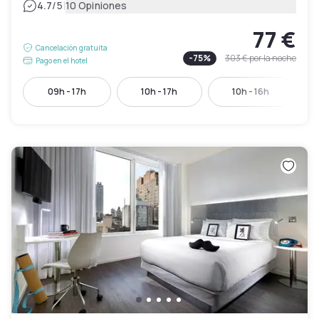
|
4.7
/5
10 Opiniones
77 €
Cancelación gratuita
-
75
%
303 €
por la noche
Pago en el hotel
09h - 17h
10h - 17h
10h - 16h