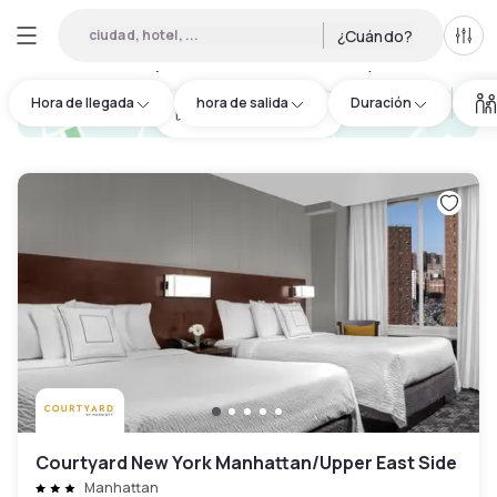
ciudad, hotel, ...
¿Cuándo?
Todo
Hoteles por horas en Hudson County
:
181
Hora de llegada
hora de salida
Duración
hotel.cta.view_map
Courtyard New York Manhattan/Upper East Side
Manhattan