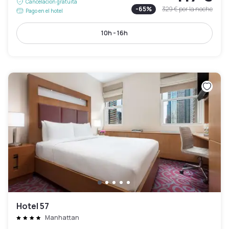
Cancelación gratuita
-
65
%
329 €
por la noche
Pago en el hotel
10h - 16h
Hotel 57
Manhattan