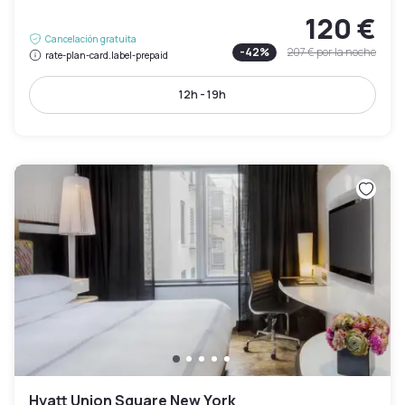
120 €
Cancelación gratuita
-
42
%
207 €
por la noche
rate-plan-card.label-prepaid
12h - 19h
Hyatt Union Square New York