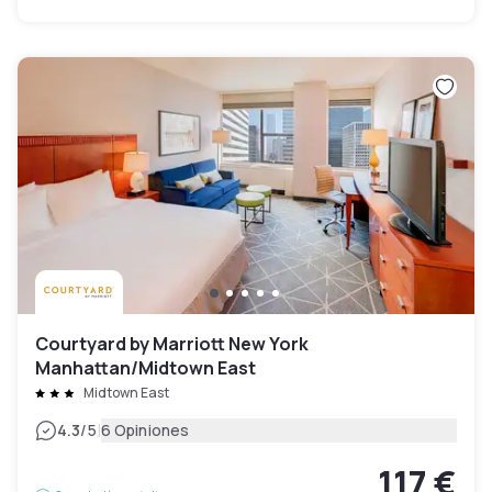
Courtyard by Marriott New York
Manhattan/Midtown East
Midtown East
|
4.3
/5
6 Opiniones
117 €