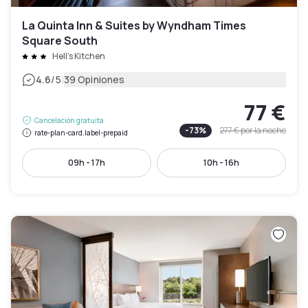
La Quinta Inn & Suites by Wyndham Times
Square South
Hell's Kitchen
|
4.6
/5
39 Opiniones
77 €
Cancelación gratuita
-
73
%
277 €
por la noche
rate-plan-card.label-prepaid
09h - 17h
10h - 16h