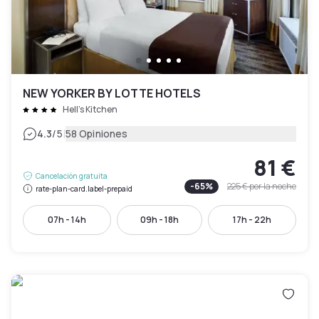
NEW YORKER BY LOTTE HOTELS
Hell's Kitchen
|
4.3
/5
58 Opiniones
81 €
Cancelación gratuita
-
65
%
225 €
por la noche
rate-plan-card.label-prepaid
07h - 14h
09h - 18h
17h - 22h