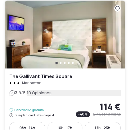
The Gallivant Times Square
Manhattan
|
3.9
/5
10 Opiniones
114 €
Cancelación gratuita
-
48
%
217 €
por la noche
rate-plan-card.label-prepaid
08h - 14h
10h - 17h
17h - 23h