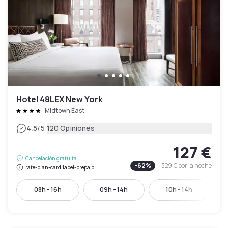
Hotel 48LEX New York
Midtown East
|
4.5
/5
120 Opiniones
127 €
Cancelación gratuita
-
62
%
329 €
por la noche
rate-plan-card.label-prepaid
08h - 16h
09h - 14h
10h - 14h