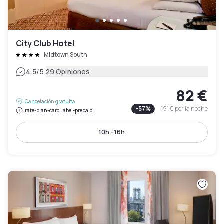
City Club Hotel
Midtown South
|
4.5
/5
29 Opiniones
82 €
Cancelación gratuita
-
57
%
191 €
por la noche
rate-plan-card.label-prepaid
10h - 16h