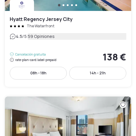
Hyatt Regency Jersey City
The Waterfront
|
4.5
/5
59 Opiniones
138 €
Cancelación gratuita
rate-plan-card.label-prepaid
08h - 18h
14h - 21h