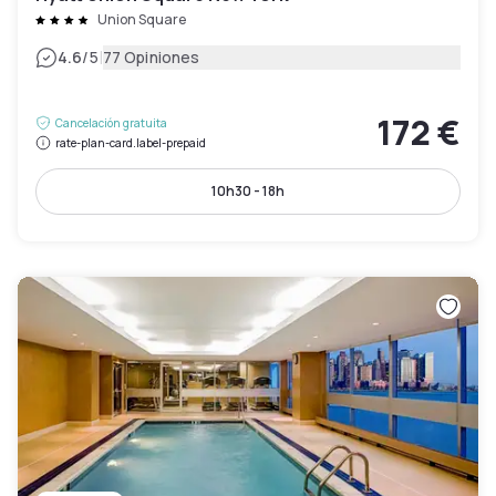
Union Square
|
4.6
/5
77 Opiniones
172 €
Cancelación gratuita
rate-plan-card.label-prepaid
10h30 - 18h