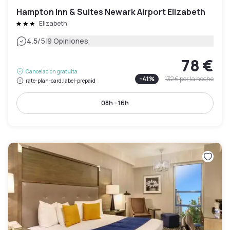
Hampton Inn & Suites Newark Airport Elizabeth
Elizabeth
|
4.5
/5
9 Opiniones
78 €
Cancelación gratuita
-
41
%
132 €
por la noche
rate-plan-card.label-prepaid
08h - 16h