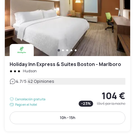
Holiday Inn Express & Suites Boston - Marlboro
Hudson
|
4.7
/5
42 Opiniones
104 €
Cancelación gratuita
-
23
%
134 €
por la noche
Pago en el hotel
10h - 15h