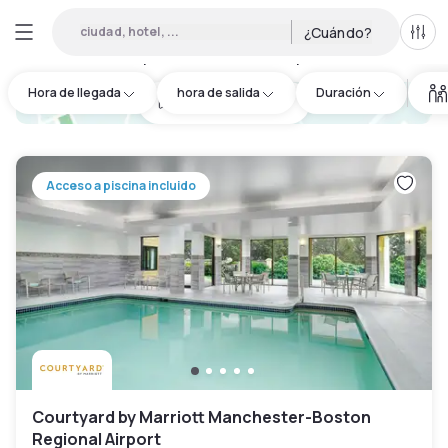
ciudad, hotel, ...
¿Cuándo?
Todo
Hoteles por horas en New Hampshire
:
19
Hora de llegada
hora de salida
Duración
hotel.cta.view_map
Acceso a piscina incluido
Courtyard by Marriott Manchester-Boston
Regional Airport