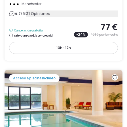
Manchester
|
4.7
/5
31 Opiniones
77 €
Cancelación gratuita
-
24
%
101 €
por la noche
rate-plan-card.label-prepaid
10h - 17h
Acceso a piscina incluido