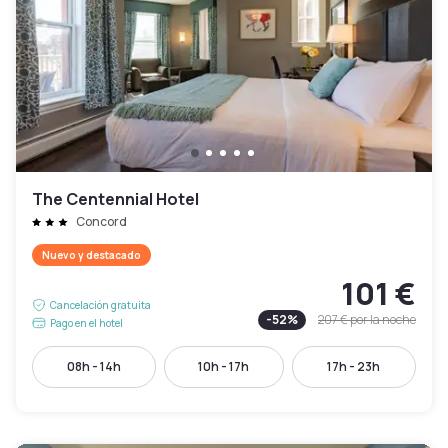
The Centennial Hotel
Concord
Nuevo y destacado
101 €
Cancelación gratuita
-
52
%
207 €
por la noche
Pago en el hotel
08h - 14h
10h - 17h
17h - 23h