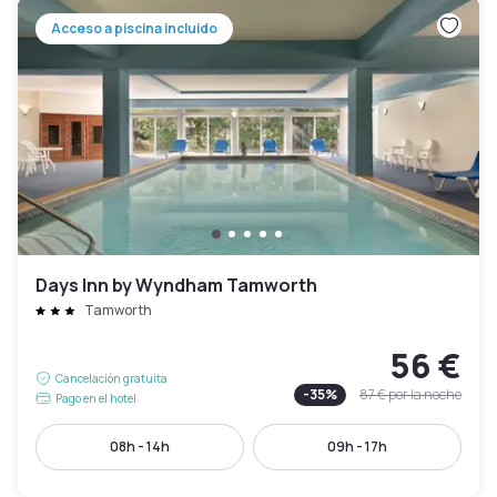
Acceso a piscina incluido
Days Inn by Wyndham Tamworth
Tamworth
56 €
Cancelación gratuita
-
35
%
87 €
por la noche
Pago en el hotel
08h - 14h
09h - 17h