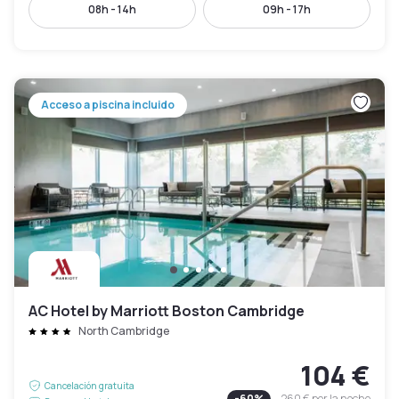
08h - 14h
09h - 17h
Acceso a piscina incluido
AC Hotel by Marriott Boston Cambridge
North Cambridge
104 €
Cancelación gratuita
-
60
%
260 €
por la noche