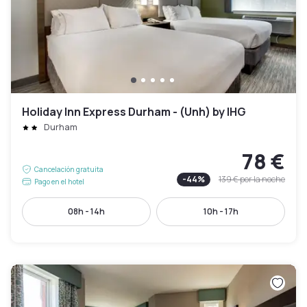
Holiday Inn Express Durham - (Unh) by IHG
Durham
78 €
Cancelación gratuita
-
44
%
139 €
por la noche
Pago en el hotel
08h - 14h
10h - 17h