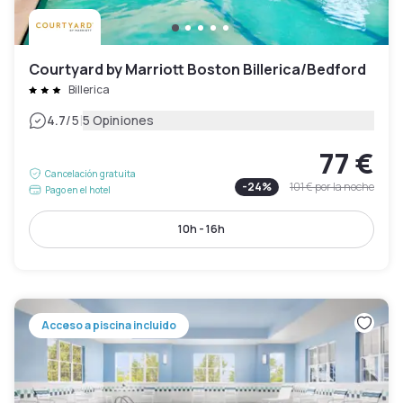
Courtyard by Marriott Boston Billerica/Bedford
Billerica
|
4.7
/5
5 Opiniones
77 €
Cancelación gratuita
-
24
%
101 €
por la noche
Pago en el hotel
10h - 16h
Acceso a piscina incluido