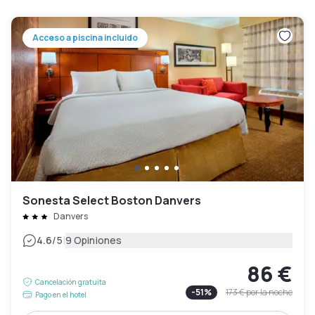
Acceso a piscina incluido
Sonesta Select Boston Danvers
Danvers
|
4.6
/5
9 Opiniones
86 €
Cancelación gratuita
-
51
%
173 €
por la noche
Pago en el hotel