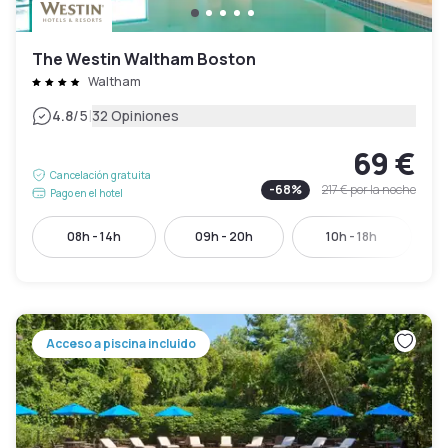
The Westin Waltham Boston
Waltham
|
4.8
/5
32 Opiniones
69 €
Cancelación gratuita
-
68
%
217 €
por la noche
Pago en el hotel
08h - 14h
09h - 20h
10h - 18h
Acceso a piscina incluido