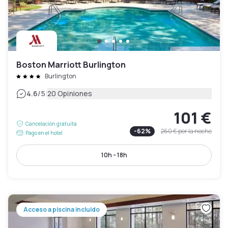
Boston Marriott Burlington
Burlington
|
4.6
/5
20 Opiniones
101 €
Cancelación gratuita
-
62
%
260 €
por la noche
Pago en el hotel
10h - 18h
Acceso a piscina incluido