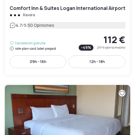
Comfort Inn & Suites Logan International Airport
Revere
|
4.7
/5
50 Opiniones
112 €
Cancelación gratuita
-
49
%
217 €
por la noche
rate-plan-card.label-prepaid
09h - 16h
12h - 18h