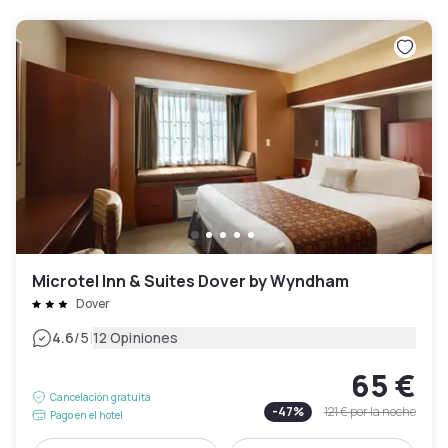
Microtel Inn & Suites Dover by Wyndham
Dover
|
4.6
/5
12 Opiniones
65 €
Cancelación gratuita
-
47
%
121 €
por la noche
Pago en el hotel