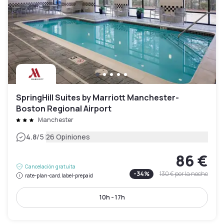
SpringHill Suites by Marriott Manchester-
Boston Regional Airport
Manchester
|
4.8
/5
26 Opiniones
86 €
Cancelación gratuita
-
34
%
130 €
por la noche
rate-plan-card.label-prepaid
10h - 17h