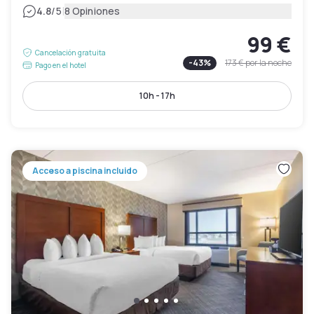
|
4.8
/5
8 Opiniones
99 €
Cancelación gratuita
-
43
%
173 €
por la noche
Pago en el hotel
10h - 17h
Acceso a piscina incluido