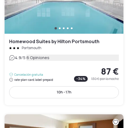
Homewood Suites by Hilton Portsmouth
Portsmouth
|
4.9
/5
6 Opiniones
87 €
Cancelación gratuita
-
34
%
130 €
por la noche
rate-plan-card.label-prepaid
10h - 17h