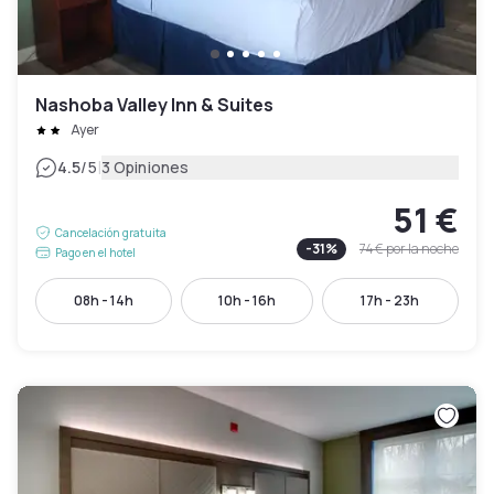
Nashoba Valley Inn & Suites
Ayer
|
4.5
/5
3 Opiniones
51 €
Cancelación gratuita
-
31
%
74 €
por la noche
Pago en el hotel
08h - 14h
10h - 16h
17h - 23h