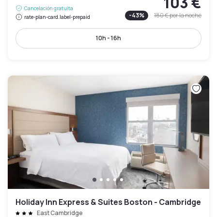
103 €
Cancelación gratuita
-
43
%
180 €
por la noche
rate-plan-card.label-prepaid
10h - 16h
Holiday Inn Express & Suites Boston - Cambridge
East Cambridge