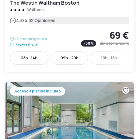
The Westin Waltham Boston
Waltham
|
4.8
/5
32 Opiniones
69 €
Cancelación gratuita
-
68
%
217 €
por la noche
Pago en el hotel
08h - 14h
09h - 20h
10h - 18h
Acceso a piscina incluido