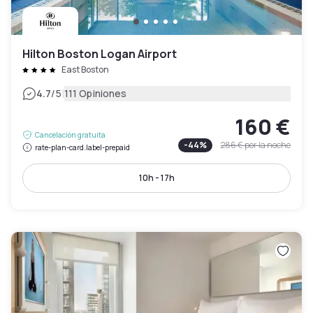
Hilton Boston Logan Airport
East Boston
|
4.7
/5
111 Opiniones
160 €
Cancelación gratuita
-
44
%
286 €
por la noche
rate-plan-card.label-prepaid
10h - 17h