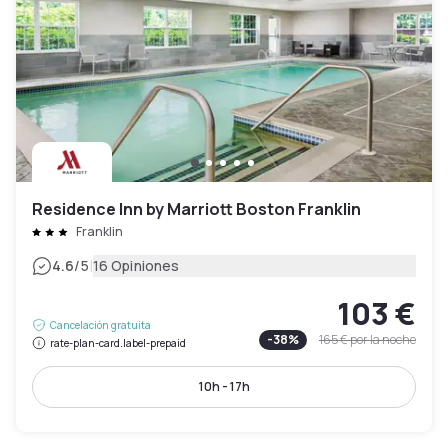
Residence Inn by Marriott Boston Franklin
Franklin
|
4.6
/5
16 Opiniones
103 €
Cancelación gratuita
-
38
%
165 €
por la noche
rate-plan-card.label-prepaid
10h - 17h