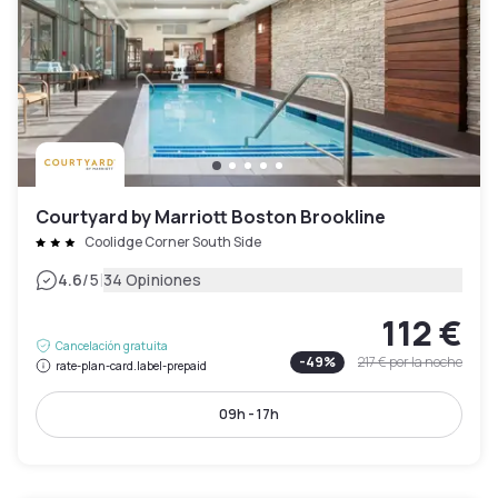
Courtyard by Marriott Boston Brookline
Coolidge Corner South Side
|
4.6
/5
34 Opiniones
112 €
Cancelación gratuita
-
49
%
217 €
por la noche
rate-plan-card.label-prepaid
09h - 17h