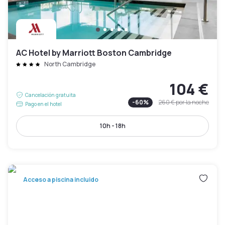
AC Hotel by Marriott Boston Cambridge
North Cambridge
104 €
Cancelación gratuita
-
60
%
260 €
por la noche
Pago en el hotel
10h - 18h
Acceso a piscina incluido