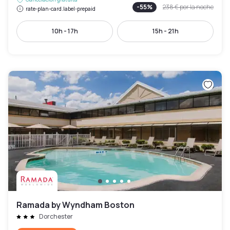
-
55
%
238 €
por la noche
rate-plan-card.label-prepaid
10h - 17h
15h - 21h
Ramada by Wyndham Boston
Dorchester