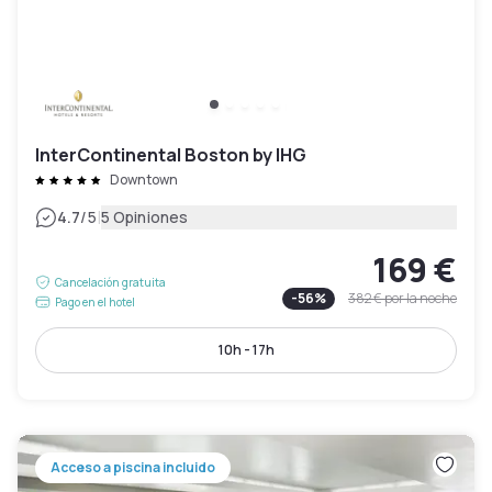
InterContinental Boston by IHG
Downtown
|
4.7
/5
5 Opiniones
169 €
Cancelación gratuita
-
56
%
382 €
por la noche
Pago en el hotel
10h - 17h
Acceso a piscina incluido