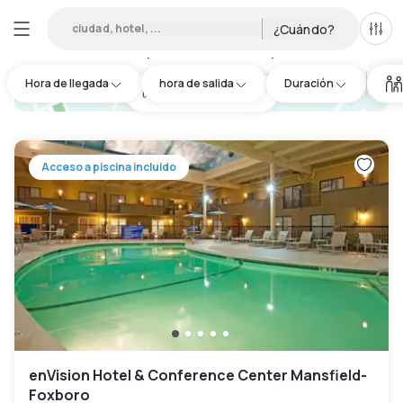
ciudad, hotel, ...
¿Cuándo?
Todo
Hoteles por horas en Randolph
:
22
Hora de llegada
hora de salida
Duración
hotel.cta.view_map
Acceso a piscina incluido
enVision Hotel & Conference Center Mansfield-
Foxboro