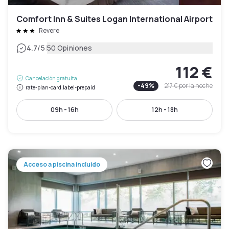
Comfort Inn & Suites Logan International Airport
Revere
|
4.7
/5
50 Opiniones
112 €
Cancelación gratuita
-
49
%
217 €
por la noche
rate-plan-card.label-prepaid
09h - 16h
12h - 18h
Acceso a piscina incluido