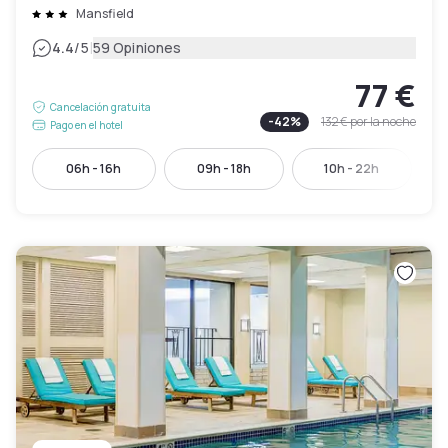
Mansfield
|
4.4
/5
59 Opiniones
77 €
Cancelación gratuita
-
42
%
132 €
por la noche
Pago en el hotel
06h - 16h
09h - 18h
10h - 22h