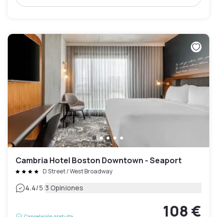
Cambria Hotel Boston Downtown - Seaport
D Street / West Broadway
|
4.4
/5
3 Opiniones
108 €
Cancelación gratuita