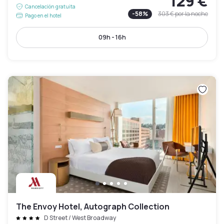
129 €
Cancelación gratuita
-
58
%
303 €
por la noche
Pago en el hotel
09h - 16h
The Envoy Hotel, Autograph Collection
D Street / West Broadway