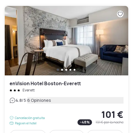
enVision Hotel Boston-Everett
Everett
|
4.8
/5
6 Opiniones
101 €
Cancelación gratuita
-
48
%
191 €
por la noche
Pago en el hotel