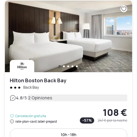
Hilton Boston Back Bay
Back Bay
|
4.8
/5
2 Opiniones
108 €
Cancelación gratuita
-
57
%
247 €
por la noche
rate-plan-card.label-prepaid
10h - 18h