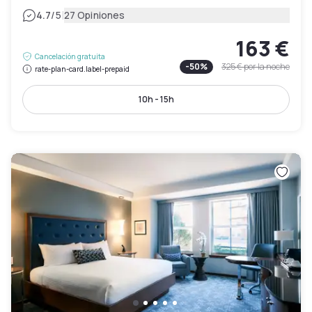
|
4.7
/5
27 Opiniones
163 €
Cancelación gratuita
-
50
%
325 €
por la noche
rate-plan-card.label-prepaid
10h - 15h