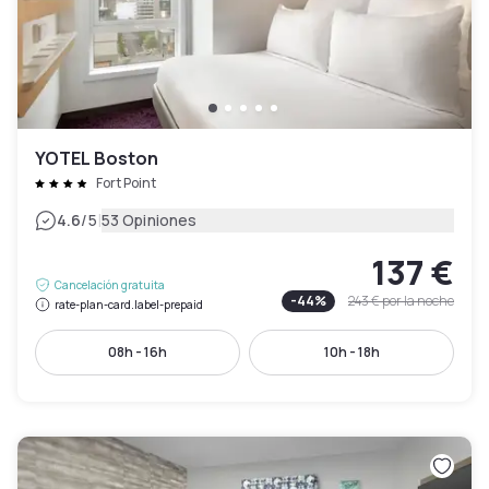
YOTEL Boston
Fort Point
|
4.6
/5
53 Opiniones
137 €
Cancelación gratuita
-
44
%
243 €
por la noche
rate-plan-card.label-prepaid
08h - 16h
10h - 18h