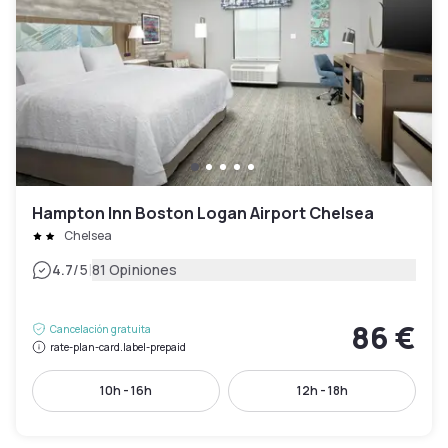
Hampton Inn Boston Logan Airport Chelsea
Chelsea
|
4.7
/5
81 Opiniones
86 €
Cancelación gratuita
rate-plan-card.label-prepaid
10h - 16h
12h - 18h