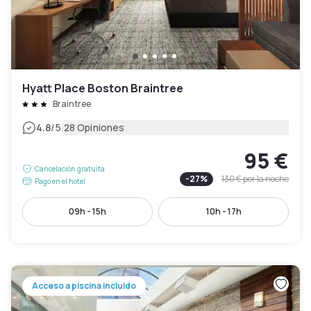
Hyatt Place Boston Braintree
Braintree
|
4.8
/5
28 Opiniones
95 €
Cancelación gratuita
-
27
%
130 €
por la noche
Pago en el hotel
09h - 15h
10h - 17h
Acceso a piscina incluido