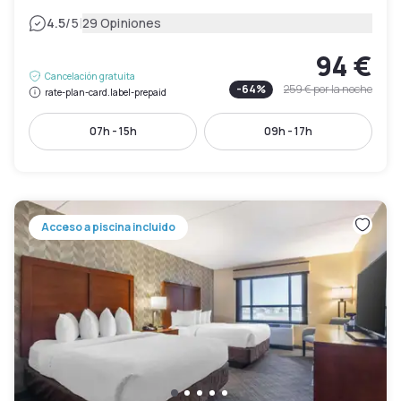
|
4.5
/5
29 Opiniones
94 €
Cancelación gratuita
-
64
%
259 €
por la noche
rate-plan-card.label-prepaid
07h - 15h
09h - 17h
Acceso a piscina incluido