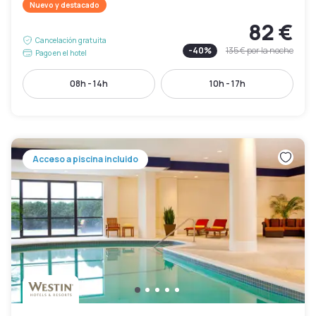
Nuevo y destacado
82 €
Cancelación gratuita
-
40
%
135 €
por la noche
Pago en el hotel
08h - 14h
10h - 17h
Acceso a piscina incluido