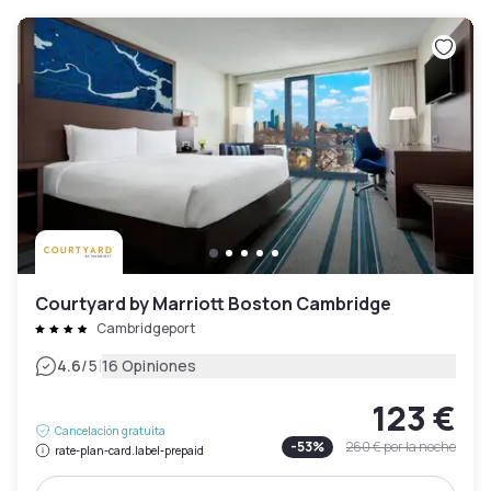
Courtyard by Marriott Boston Cambridge
Cambridgeport
|
4.6
/5
16 Opiniones
123 €
Cancelación gratuita
-
53
%
260 €
por la noche
rate-plan-card.label-prepaid