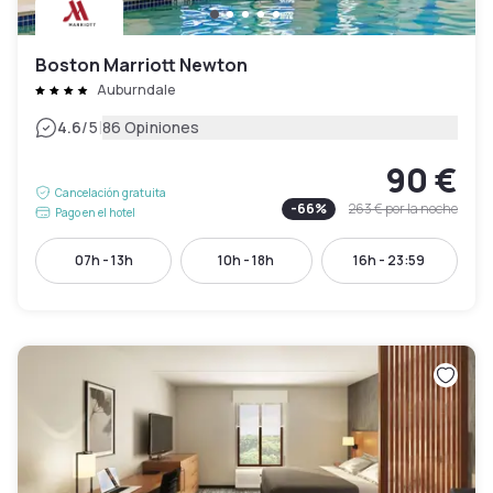
Boston Marriott Newton
Auburndale
|
4.6
/5
86 Opiniones
90 €
Cancelación gratuita
-
66
%
263 €
por la noche
Pago en el hotel
07h - 13h
10h - 18h
16h - 23:59