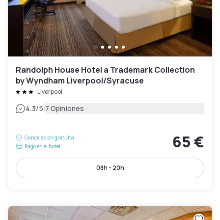
Randolph House Hotel a Trademark Collection
by Wyndham Liverpool/Syracuse
Liverpool
|
4.3
/5
7 Opiniones
65 €
Cancelación gratuita
Pago en el hotel
08h - 20h