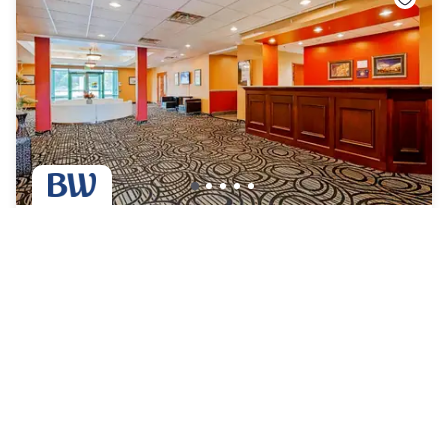
Best Western The Inn at The Fairgrounds
Syracuse
|
4.6
/5
20 Opiniones
91 €
Cancelación gratuita
Pago en el hotel
08h - 14h
09h - 18h
16h - 23h