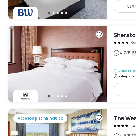
08h 
Sherato
Ro
|
4.7
/5
6
Cancelación
rate-plan-c
The Wes
Acceso a piscina incluido
It
4.8
/5
1