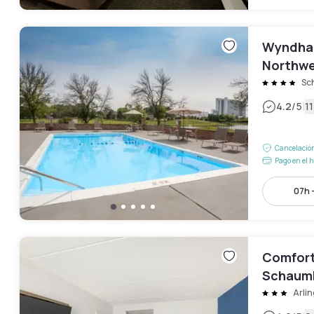
Wyndha
Northw
Sc
|
4.2
/5
1
Cancelación
Pago en el h
07h 
Comfort 
Schaum
Arli