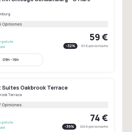
mburg
6 Opiniones
59 €
 gratuita
-
32
%
87 €
por la noche
otel
09h - 16h
 Suites Oakbrook Terrace
rook Terrace
7 Opiniones
74 €
 gratuita
-
39
%
120 €
por la noche
otel