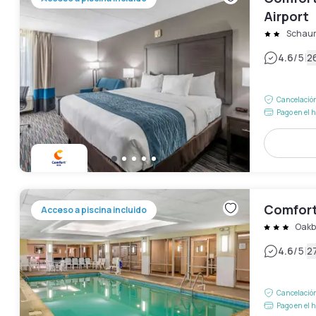
Airport
Schau
|
4.6
/5
2
Cancelación
Pago en el h
Comfort
Acceso a piscina incluido
Oakb
|
4.6
/5
2
Cancelación
Pago en el h