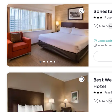
Sonesta
Rose
|
4.6
/5
4
Cancelación
rate-plan-c
Best We
Hotel
Frank
|
4.4
/5
3