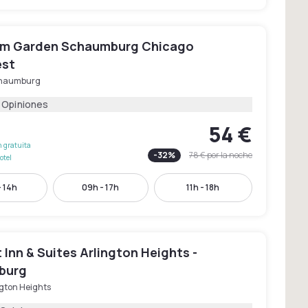
m Garden Schaumburg Chicago
est
haumburg
1 Opiniones
54 €
 gratuita
-
32
%
78 €
por la noche
otel
- 14h
09h - 17h
11h - 18h
Inn & Suites Arlington Heights -
burg
ngton Heights