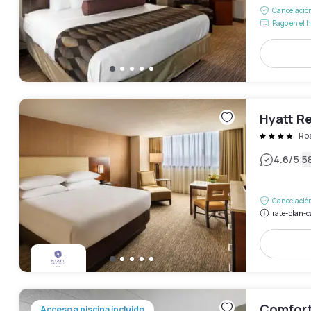
Cancelación
Pago en el h
Hyatt R
Ro
|
4.6
/5
5
Cancelación
rate-plan-c
Comfort
Acceso a piscina incluido