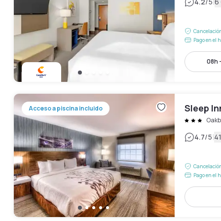
|
4.2
/5
6
Cancelación
Pago en el h
08h 
Sleep I
Acceso a piscina incluido
Oakb
|
4.7
/5
4
Cancelación
Pago en el h