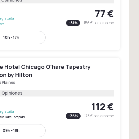
77 €
 gratuita
-
51
%
156 €
por la noche
otel
10h - 17h
e Hotel Chicago O'hare Tapestry
on by Hilton
 Plaines
7 Opiniones
112 €
 gratuita
-
36
%
173 €
por la noche
ard.label-prepaid
09h - 18h