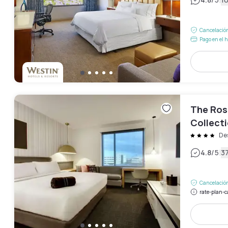
|
Cancelación
Pago en el h
The Ros
Collecti
Des
|
4.8
/5
3
Cancelación
rate-plan-c