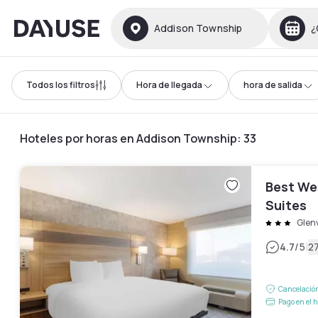
Dayuse
Addison Township
¿
Todos los filtros
Hora de llegada
hora de salida
Hoteles por horas en Addison Township
:
33
Best We
Suites
Glen
|
4.7
/5
2
Cancelación
Pago en el h