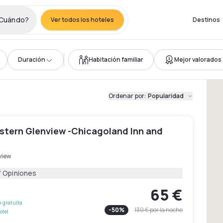
Cuándo?
Ver todos los hoteles
Destinos
Duración
Habitación familiar
Mejor valorados
Ordenar por
:
Popularidad
stern Glenview -Chicagoland Inn and
view
7 Opiniones
65 €
 gratuita
-
50
%
130 €
por la noche
otel