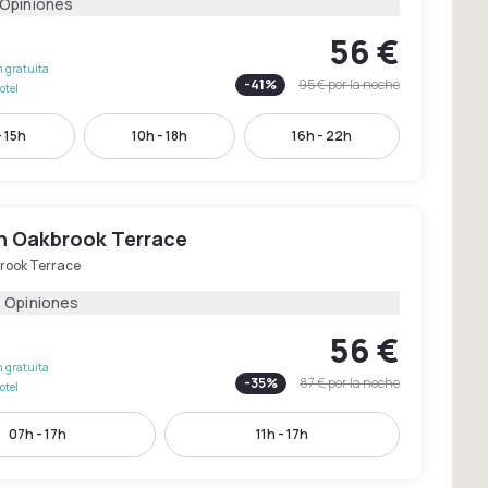
 Opiniones
56 €
 gratuita
-
41
%
95 €
por la noche
otel
- 15h
10h - 18h
16h - 22h
nn Oakbrook Terrace
rook Terrace
1 Opiniones
56 €
 gratuita
-
35
%
87 €
por la noche
otel
07h - 17h
11h - 17h