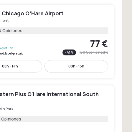
 Chicago O’Hare Airport
mont
4 Opiniones
77 €
 gratuita
-
41
%
130 €
por la noche
ard.label-prepaid
08h - 14h
09h - 15h
stern Plus O'Hare International South
lin Park
1 Opiniones