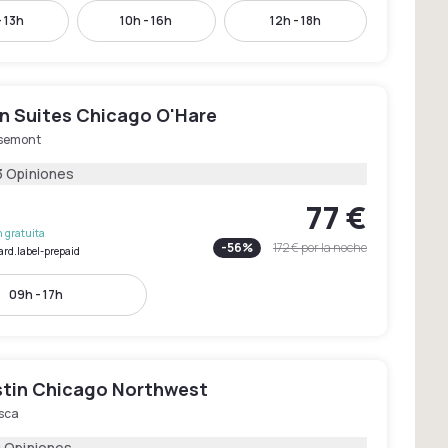
- 13h
10h - 16h
12h - 18h
n Suites Chicago O'Hare
semont
3 Opiniones
77 €
 gratuita
-
56
%
172 €
por la noche
ard.label-prepaid
09h - 17h
tin Chicago Northwest
asca
0 Opiniones