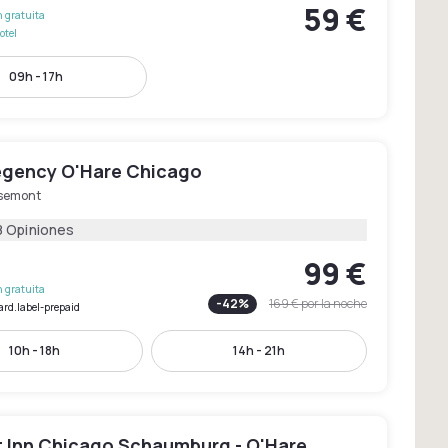
59 €
 gratuita
otel
09h - 17h
egency O'Hare Chicago
semont
8 Opiniones
99 €
 gratuita
-
42
%
169 €
por la noche
ard.label-prepaid
10h - 18h
14h - 21h
 Inn Chicago Schaumburg - O'Hare