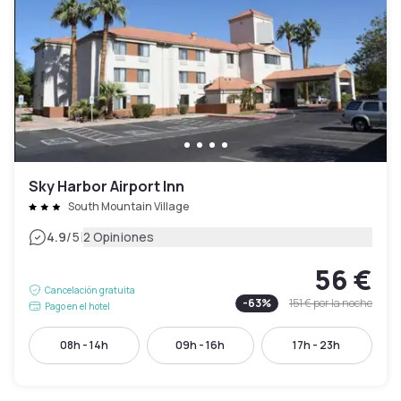
Sky Harbor Airport Inn
South Mountain Village
|
4.9
/5
2 Opiniones
56 €
Cancelación gratuita
-
63
%
151 €
por la noche
Pago en el hotel
08h - 14h
09h - 16h
17h - 23h