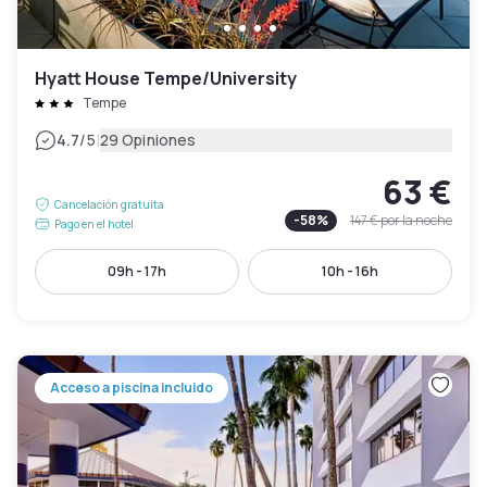
Hyatt House Tempe/University
Tempe
|
4.7
/5
29 Opiniones
63 €
Cancelación gratuita
-
58
%
147 €
por la noche
Pago en el hotel
09h - 17h
10h - 16h
Acceso a piscina incluido