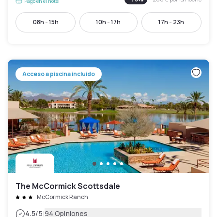
Pago en el hotel
08h - 15h
10h - 17h
17h - 23h
Acceso a piscina incluido
The McCormick Scottsdale
McCormick Ranch
|
4.5
/5
94 Opiniones