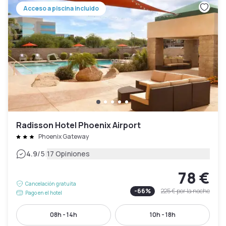
Acceso a piscina incluido
Radisson Hotel Phoenix Airport
Phoenix Gateway
|
4.9
/5
17 Opiniones
78 €
Cancelación gratuita
-
66
%
225 €
por la noche
Pago en el hotel
08h - 14h
10h - 18h