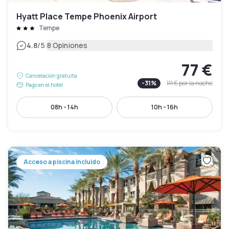
Hyatt Place Tempe Phoenix Airport
Tempe
|
4.8
/5
8 Opiniones
77 €
Cancelación gratuita
-
31
%
111 €
por la noche
Pago en el hotel
08h - 14h
10h - 16h
Acceso a piscina incluido