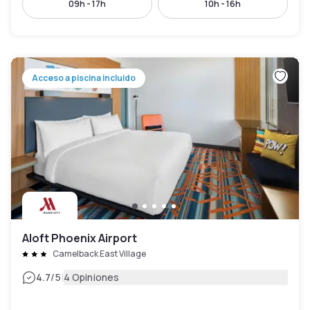
09h - 17h
10h - 16h
Acceso a piscina incluido
Aloft Phoenix Airport
Camelback East Village
|
4.7
/5
4 Opiniones