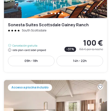
Sonesta Suites Scottsdale Gainey Ranch
South Scottsdale
100 €
Cancelación gratuita
-
37
%
156 €
por la noche
rate-plan-card.label-prepaid
09h - 18h
14h - 22h
Acceso a piscina incluido