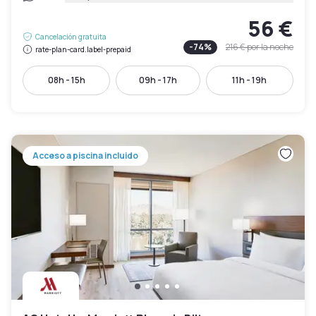
56 €
Cancelación gratuita
-
74
%
216 €
por la noche
rate-plan-card.label-prepaid
08h - 15h
09h - 17h
11h - 19h
Acceso a piscina incluido