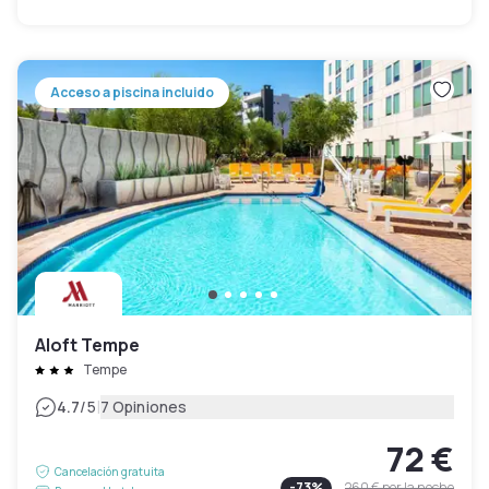
Acceso a piscina incluido
Aloft Tempe
Tempe
|
4.7
/5
7 Opiniones
72 €
Cancelación gratuita
-
73
%
260 €
por la noche