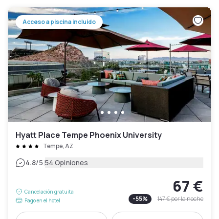
Acceso a piscina incluido
Hyatt Place Tempe Phoenix University
Tempe, AZ
|
4.8
/5
54 Opiniones
67 €
Cancelación gratuita
-
55
%
147 €
por la noche
Pago en el hotel