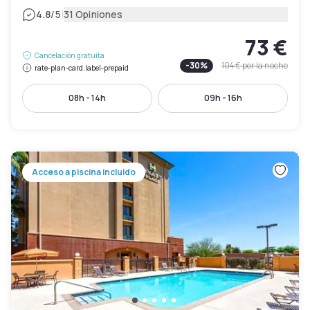
|
4.8
/5
31 Opiniones
73 €
Cancelación gratuita
-
30
%
104 €
por la noche
rate-plan-card.label-prepaid
08h - 14h
09h - 16h
Acceso a piscina incluido