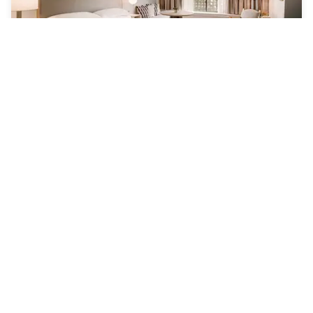
Hilton Scottsdale Resort & Villas
South Scottsdale
|
4.4
/5
7 Opiniones
103 €
Cancelación gratuita
-
38
%
165 €
por la noche
rate-plan-card.label-prepaid
08h - 15h
10h - 15h
Acceso a piscina incluido