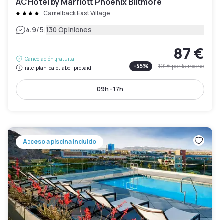
AC Hotel by Marriott Phoenix Biltmore
Camelback East Village
|
4.9
/5
130 Opiniones
87 €
Cancelación gratuita
-
55
%
191 €
por la noche
rate-plan-card.label-prepaid
09h - 17h
Acceso a piscina incluido