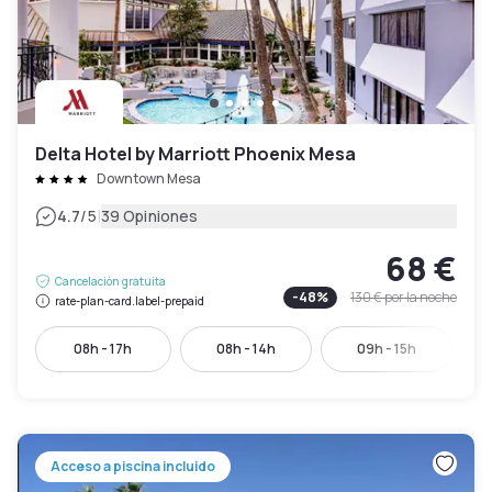
Delta Hotel by Marriott Phoenix Mesa
Downtown Mesa
|
4.7
/5
39 Opiniones
68 €
Cancelación gratuita
-
48
%
130 €
por la noche
rate-plan-card.label-prepaid
08h - 17h
08h - 14h
09h - 15h
Acceso a piscina incluido