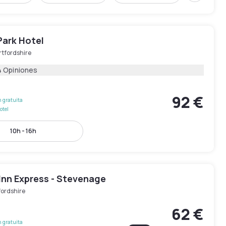
Park Hotel
rtfordshire
4 Opiniones
92 €
 gratuita
otel
10h - 16h
Inn Express - Stevenage
fordshire
62 €
 gratuita