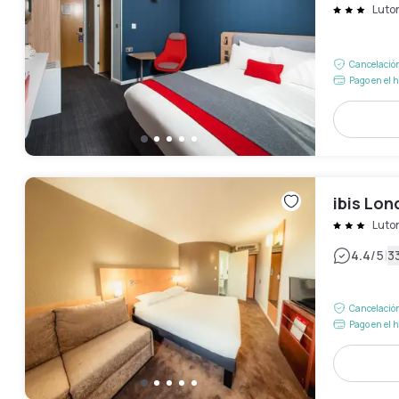
Luto
Cancelación
Pago en el h
ibis Lon
Luto
|
4.4
/5
3
Cancelación
Pago en el h