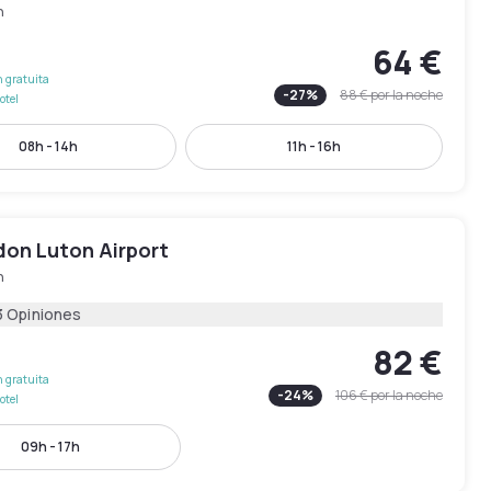
n
64 €
 gratuita
-
27
%
88 €
por la noche
otel
08h - 14h
11h - 16h
don Luton Airport
n
3 Opiniones
82 €
 gratuita
-
24
%
106 €
por la noche
otel
09h - 17h