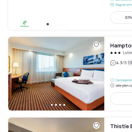
Pago en el h
07h
Hampton
Luto
|
4.3
/5
13
Cancelación
rate-plan-c
Thistle 