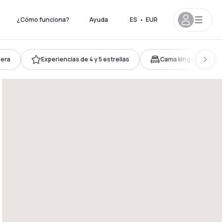
¿Cómo funciona?
Ayuda
ES
•
EUR
ñera
Experiencias de 4 y 5 estrellas
Cama king size