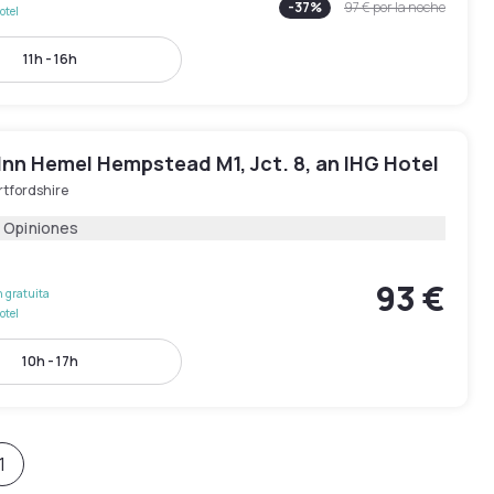
-
37
%
97 €
por la noche
otel
11h - 16h
Inn Hemel Hempstead M1, Jct. 8, an IHG Hotel
rtfordshire
 Opiniones
93 €
 gratuita
otel
10h - 17h
1