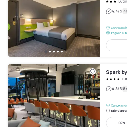
Luto
|
4.4
/5
4
Cancelación
Pago en el h
Spark by
Lu
|
4.5
/5
8
Cancelación
rate-plan-c
07h -