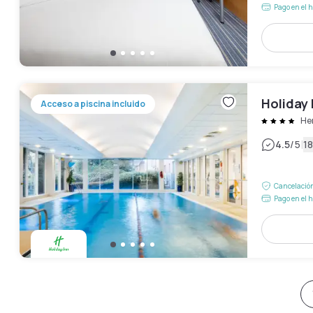
Pago en el h
Holiday 
Acceso a piscina incluido
He
|
4.5
/5
18
Cancelación
Pago en el h