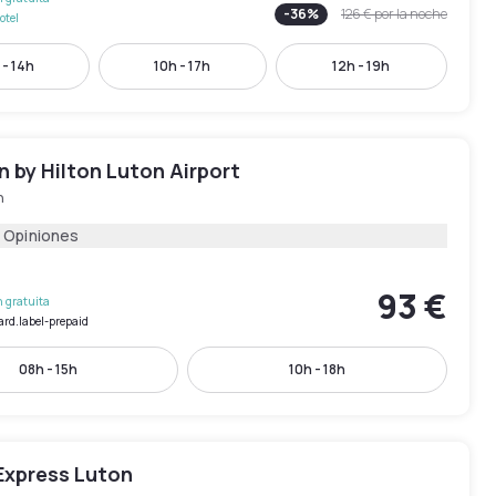
-
36
%
126 €
por la noche
otel
 - 14h
10h - 17h
12h - 19h
 by Hilton Luton Airport
n
 Opiniones
93 €
 gratuita
ard.label-prepaid
08h - 15h
10h - 18h
Express Luton