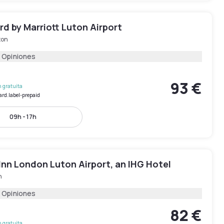
d by Marriott Luton Airport
ton
 Opiniones
93 €
 gratuita
ard.label-prepaid
09h - 17h
Inn London Luton Airport, an IHG Hotel
n
 Opiniones
82 €
 gratuita