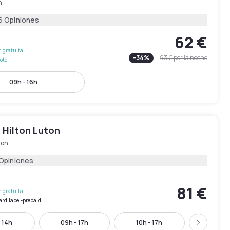
n
6 Opiniones
62 €
 gratuita
-
34
%
93 €
por la noche
otel
09h - 16h
 Hilton Luton
ton
 Opiniones
81 €
 gratuita
ard.label-prepaid
 14h
09h - 17h
10h - 17h
11h - 
Siguient