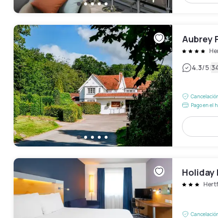
Aubrey 
He
|
4.3
/5
3
Cancelación
Pago en el h
Holiday 
Hert
Cancelación