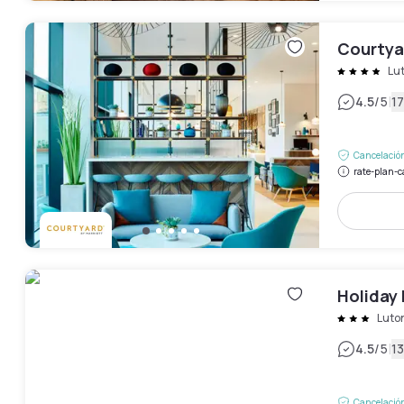
Courtyar
Lu
|
4.5
/5
17
Cancelación
rate-plan-c
Holiday 
Luto
|
4.5
/5
13
Cancelación