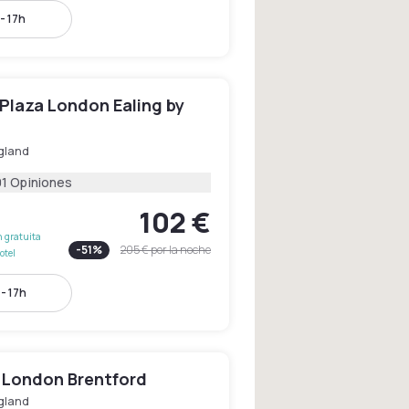
- 17h
Plaza London Ealing by
gland
01 Opiniones
102 €
 gratuita
-
51
%
205 €
por la noche
otel
- 17h
 London Brentford
gland