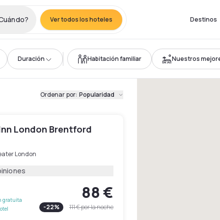
Cuándo?
Ver todos los hoteles
Destinos
Duración
Habitación familiar
Nuestros mejor
Ordenar por
:
Popularidad
 Inn London Brentford
eater London
piniones
88 €
 gratuita
-
22
%
111 €
por la noche
otel