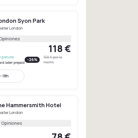
London Syon Park
eater London
 Opiniones
118 €
158 €
por la
 gratuita
-
26
%
noche
ard.label-prepaid
- 18h
ne Hammersmith Hotel
eater London
1 Opiniones
78 €