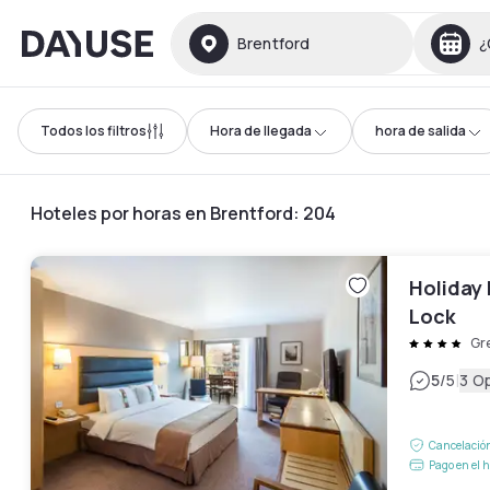
Dayuse
Brentford
¿
Todos los filtros
Hora de llegada
hora de salida
Hoteles por horas en Brentford
:
204
Holiday
Lock
Gr
|
5
/5
3 O
Cancelación
Pago en el h