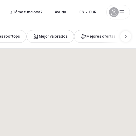
¿Cómo funciona?
Ayuda
ES
•
EUR
es rooftops
Mejor valorados
Mejores ofertas