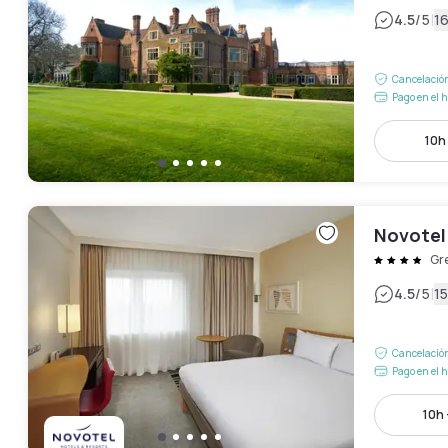
|
4.5
/5
1
Cancelación
Pago en el h
10h 
Novotel
Gr
|
4.5
/5
1
Cancelación
Pago en el h
10h 