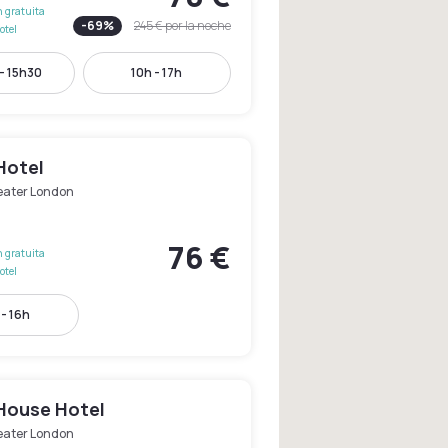
 gratuita
-
69
%
245 €
por la noche
otel
- 15h30
10h - 17h
Hotel
eater London
76 €
 gratuita
otel
- 16h
House Hotel
eater London