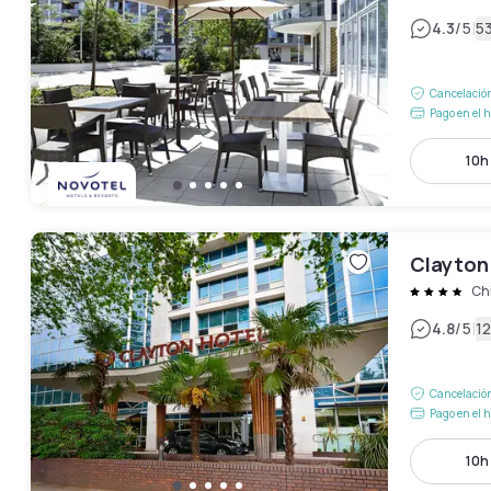
|
4.3
/5
5
Cancelación
Pago en el h
10h 
Clayton
Ch
|
4.8
/5
12
Cancelación
Pago en el h
10h 