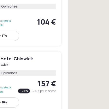
3 Opiniones
104 €
 gratuita
otel
- 17h
 Hotel Chiswick
iswick
 Opiniones
157 €
 gratuita
-
26
%
210 €
por la noche
otel
- 18h