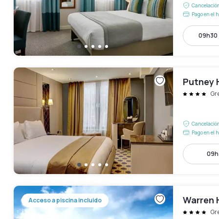
Cancelación
Pago en el h
09h30 
Putney 
Gr
Cancelación
Pago en el h
09h 
Warren 
Acceso a piscina incluido
Gr