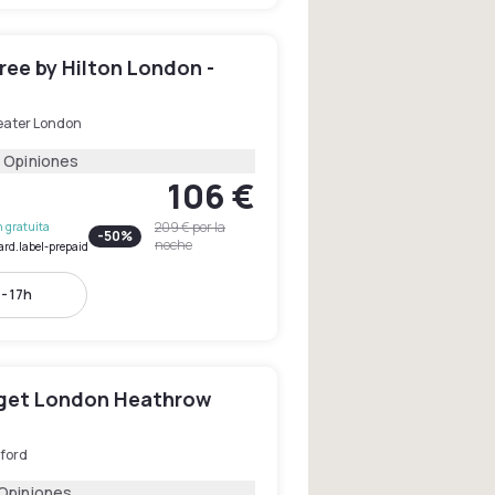
ee by Hilton London -
eater London
 Opiniones
106 €
209 €
por la
 gratuita
-
50
%
noche
ard.label-prepaid
- 17h
dget London Heathrow
ford
 Opiniones