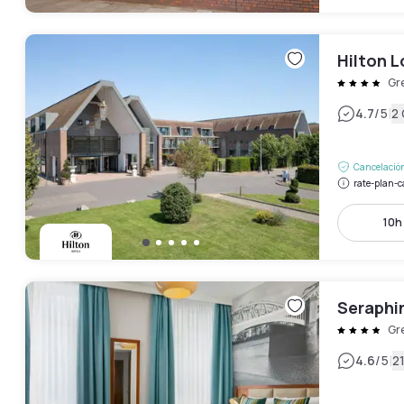
Hilton 
Gr
|
4.7
/5
2
Cancelación
rate-plan-c
10h 
Seraphi
Gr
|
4.6
/5
2