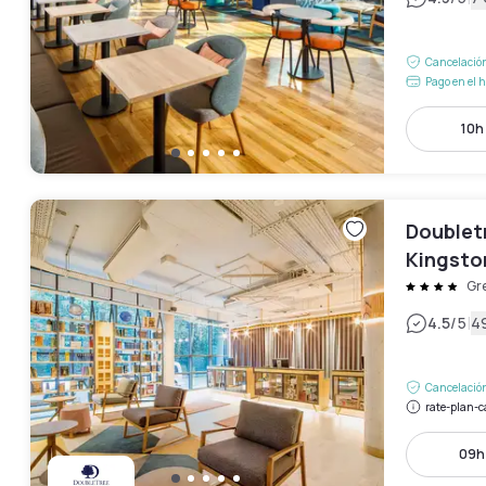
Cancelación
Pago en el h
10h 
Doublet
Kingsto
Gr
|
4.5
/5
4
Cancelación
rate-plan-c
09h 