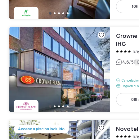
10h 
Crowne 
IHG
En
|
4.6
/5
1
Cancelación
Pago en el h
09h 
Novotel
Acceso a piscina incluido
En