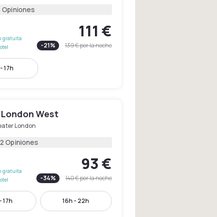
6 Opiniones
111 €
 gratuita
-
21
%
139 €
por la noche
otel
- 17h
 London West
eater London
52 Opiniones
93 €
 gratuita
-
34
%
140 €
por la noche
otel
- 17h
16h - 22h