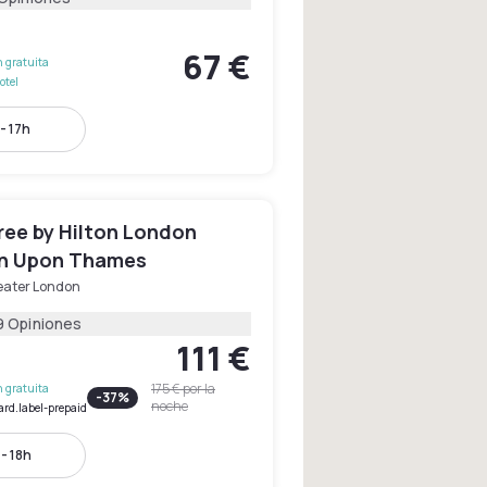
67 €
 gratuita
otel
- 17h
ree by Hilton London
n Upon Thames
eater London
9 Opiniones
111 €
175 €
por la
 gratuita
-
37
%
noche
ard.label-prepaid
- 18h