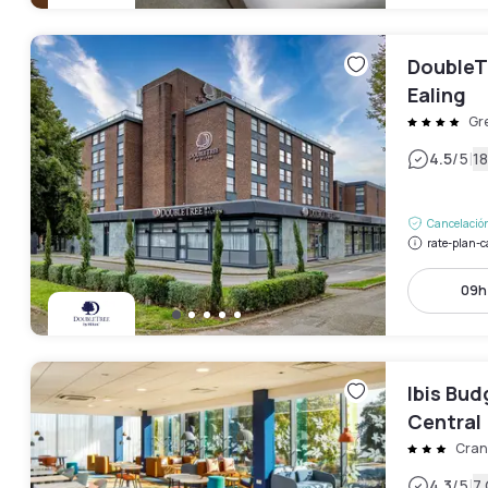
DoubleTr
Ealing
Gr
|
4.5
/5
18
Cancelación
rate-plan-c
09h 
Ibis Bu
Central
Cran
|
4.3
/5
7