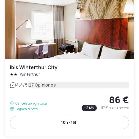
ibis Winterthur City
Winterthur
|
4.4
/5
27 Opiniones
86 €
Cancelación gratuita
-
24
%
112 €
por la noche
Pago en el hotel
10h - 16h