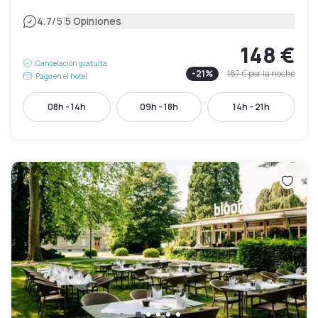
|
4.7
/5
5 Opiniones
148 €
Cancelación gratuita
-
21
%
187 €
por la noche
Pago en el hotel
08h - 14h
09h - 18h
14h - 21h