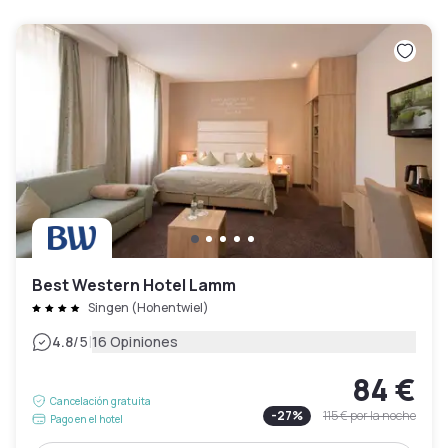
Best Western Hotel Lamm
Singen (Hohentwiel)
|
4.8
/5
16 Opiniones
84 €
Cancelación gratuita
-
27
%
115 €
por la noche
Pago en el hotel