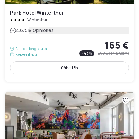
Park Hotel Winterthur
Winterthur
|
4.6
/5
9 Opiniones
165 €
Cancelación gratuita
-
43
%
290 €
por la noche
Pago en el hotel
09h - 17h