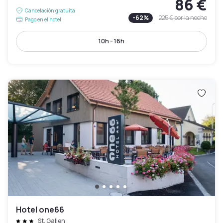
86 €
Cancelación gratuita
-
62
%
225 €
por la noche
Pago en el hotel
10h - 16h
Hotel one66
St. Gallen