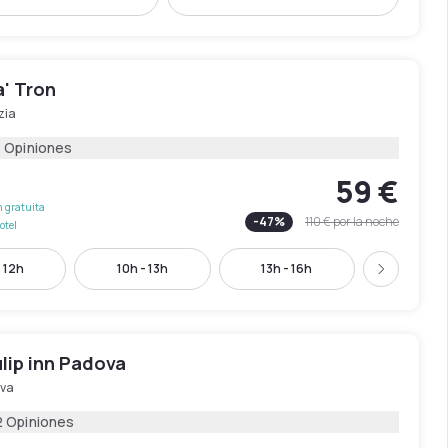
a' Tron
zia
6 Opiniones
59 €
 gratuita
-
47
%
110 €
por la noche
otel
 12h
10h - 13h
13h - 16h
16h - 1
Siguient
lip inn Padova
va
2 Opiniones