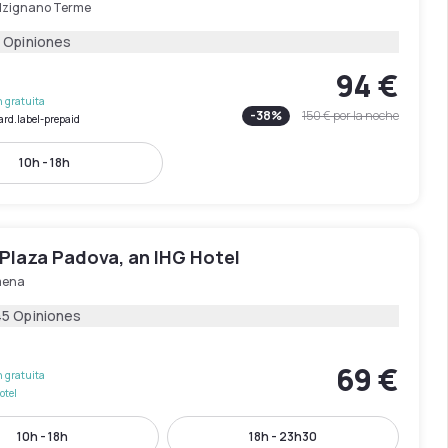
lzignano Terme
 Opiniones
94 €
 gratuita
-
38
%
150 €
por la noche
ard.label-prepaid
10h - 18h
Plaza Padova, an IHG Hotel
mena
45 Opiniones
69 €
 gratuita
otel
10h - 18h
18h - 23h30