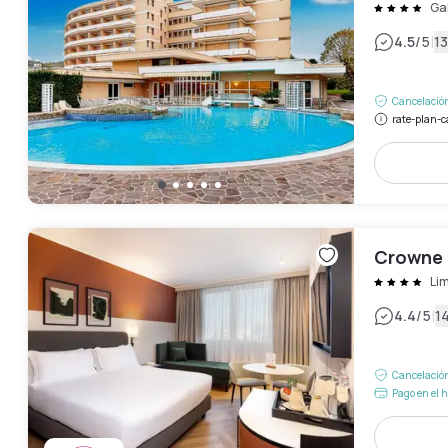
Ga
|
4.5
/5
13
Cancelación
rate-plan-c
Crowne 
Li
|
4.4
/5
1
Cancelación
Pago en el h