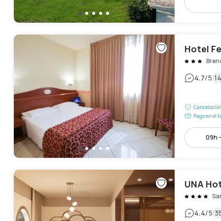
Hotel Fe
Bren
|
4.7
/5
1
Cancelación
Pago en el h
09h -
UNA Hot
Sa
|
4.4
/5
3