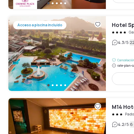
Hotel S
Acceso a piscina incluido
Ga
|
4.3
/5
2
Cancelación
rate-plan-c
M14 Hot
Pado
|
4.2
/5
6