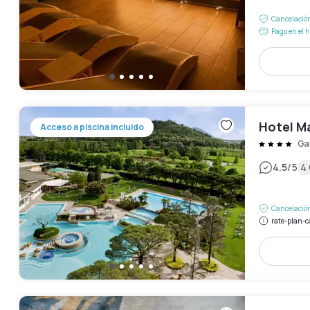
Cancelación
Pago en el h
Hotel M
Acceso a piscina incluido
Ga
|
4.5
/5
4
Cancelación
rate-plan-c