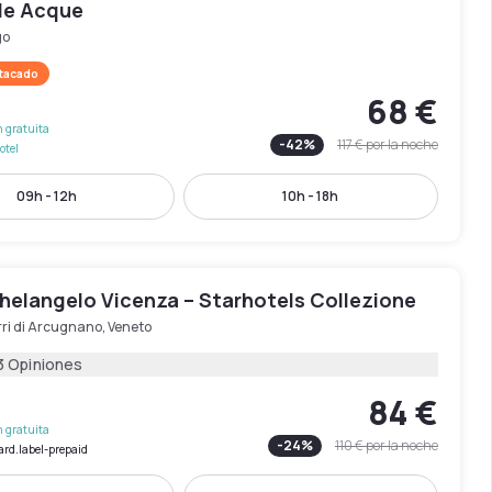
lle Acque
go
stacado
68 €
 gratuita
-
42
%
117 €
por la noche
otel
09h - 12h
10h - 18h
chelangelo Vicenza – Starhotels Collezione
ri di Arcugnano, Veneto
3 Opiniones
84 €
 gratuita
-
24
%
110 €
por la noche
ard.label-prepaid