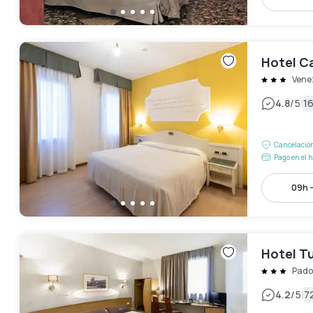
Hotel C
Vene
|
4.8
/5
1
Cancelación
Pago en el h
09h -
Hotel Tu
Pado
|
4.2
/5
7