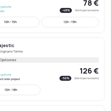
78 €
 gratuita
-
48
%
150 €
por la noche
otel
10h - 15h
12h - 19h
ajestic
lzignano Terme
 Opiniones
126 €
 gratuita
-
50
%
250 €
por la noche
ard.label-prepaid
10h - 18h