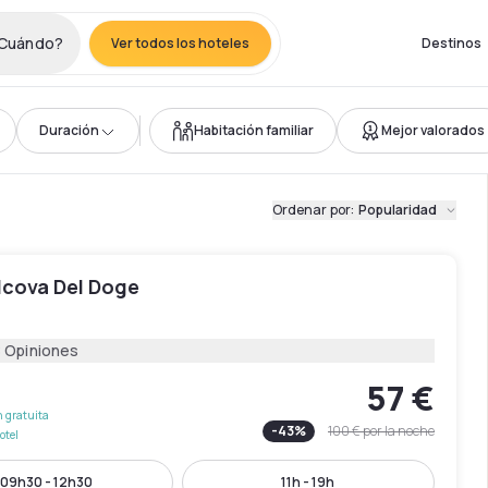
Cuándo?
Ver todos los hoteles
Destinos
Duración
Habitación familiar
Mejor valorados
Ordenar por
:
Popularidad
lcova Del Doge
8 Opiniones
57 €
 gratuita
-
43
%
100 €
por la noche
otel
09h30 - 12h30
11h - 19h