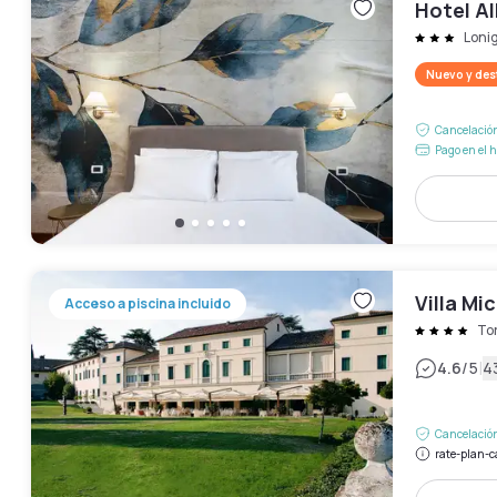
Hotel A
Loni
Nuevo y de
Cancelación
Pago en el h
Villa Mi
Acceso a piscina incluido
Tor
|
4.6
/5
4
Cancelación
rate-plan-c