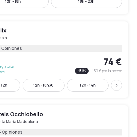
10h - 18h
18h - 23h
lix
dola
4 Opiniones
74 €
 gratuita
-
51
%
150 €
por la noche
otel
 12h
12h - 18h30
12h - 14h
18h - 2
Siguient
els Occhiobello
nta Maria Maddalena
5 Opiniones