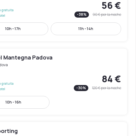
56 €
 gratuita
-
38
%
90 €
por la noche
otel
10h - 17h
11h - 14h
l Mantegna Padova
dova
84 €
 gratuita
-
30
%
120 €
por la noche
otel
10h - 16h
porting