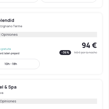
plendid
lzignano Terme
2 Opiniones
94 €
 gratuita
-
36
%
145 €
por la noche
ard.label-prepaid
10h - 18h
el & Spa
va
 Opiniones