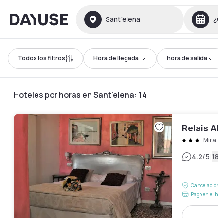
Dayuse
Sant'elena
¿
Todos los filtros
Hora de llegada
hora de salida
Hoteles por horas en Sant'elena
:
14
Relais A
Mira
|
4.2
/5
1
Cancelación
Pago en el h