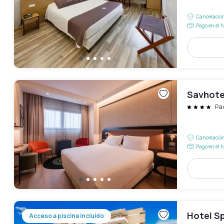
Cancelación
Pago en el h
Savhote
Pa
Cancelación
Pago en el h
Hotel S
Acceso a piscina incluido