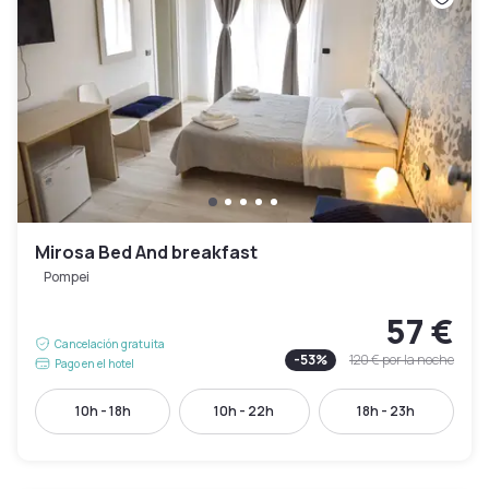
Mirosa Bed And breakfast
Pompei
57 €
Cancelación gratuita
-
53
%
120 €
por la noche
Pago en el hotel
10h - 18h
10h - 22h
18h - 23h