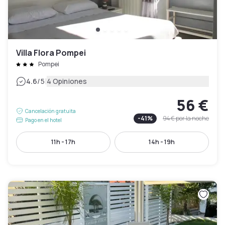
Villa Flora Pompei
Pompei
|
4.6
/5
4 Opiniones
56 €
Cancelación gratuita
-
41
%
94 €
por la noche
Pago en el hotel
11h - 17h
14h - 19h