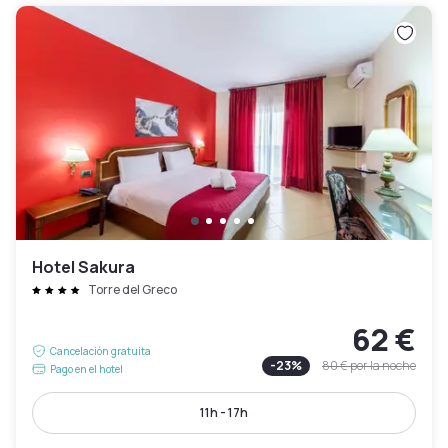
Hotel Sakura
Torre del Greco
62 €
Cancelación gratuita
-
23
%
80 €
por la noche
Pago en el hotel
11h - 17h