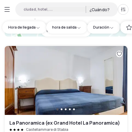
ciudad, hotel, ...
¿Cuándo?
Todo
Hoteles por horas en Castellammare di Stabia
:
7
Hora de llegada
hora de salida
Duración
hotel.cta.view_map
La Panoramica (ex Grand Hotel La Panoramica)
Castellammare di Stabia