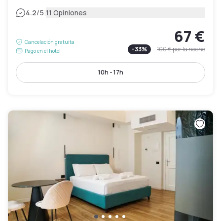
|
4.2
/5
11 Opiniones
67 €
Cancelación gratuita
-
33
%
100 €
por la noche
Pago en el hotel
10h - 17h