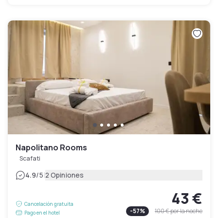
Napolitano Rooms
Scafati
|
4.9
/5
2 Opiniones
43 €
Cancelación gratuita
-
57
%
100 €
por la noche
Pago en el hotel