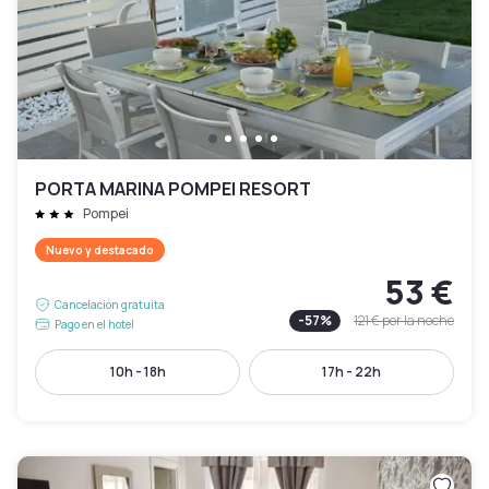
PORTA MARINA POMPEI RESORT
Pompei
Nuevo y destacado
53 €
Cancelación gratuita
-
57
%
121 €
por la noche
Pago en el hotel
10h - 18h
17h - 22h