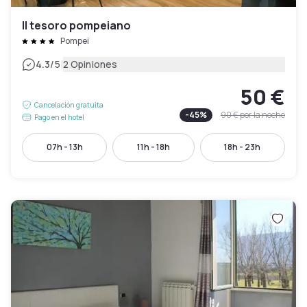
Il tesoro pompeiano
Pompei
|
4.3
/5
2 Opiniones
50 €
Cancelación gratuita
-
45
%
90 €
por la noche
Pago en el hotel
07h - 13h
11h - 18h
18h - 23h