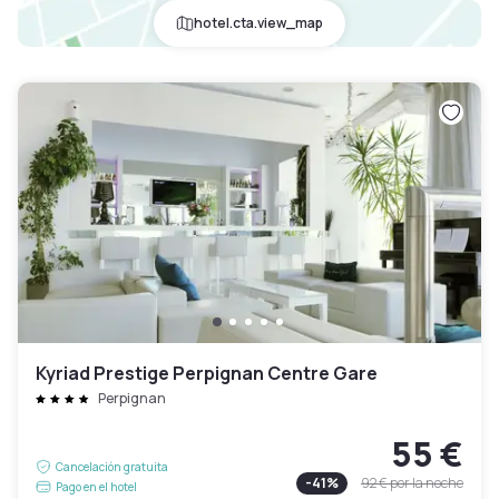
hotel.cta.view_map
Kyriad Prestige Perpignan Centre Gare
Perpignan
55 €
Cancelación gratuita
-
41
%
92 €
por la noche
Pago en el hotel