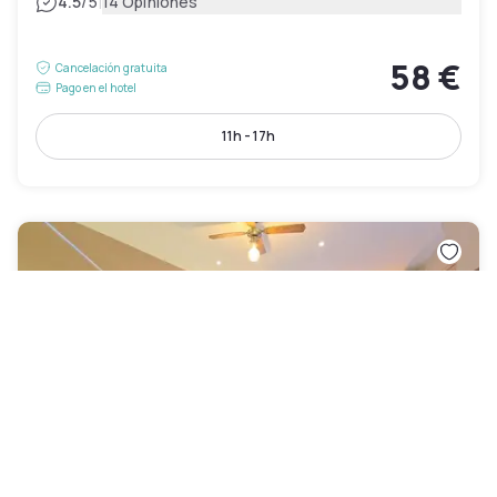
|
4.5
/5
14 Opiniones
58 €
Cancelación gratuita
Pago en el hotel
11h - 17h