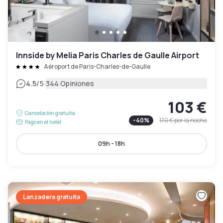
Innside by Melia Paris Charles de Gaulle Airport
Aéroport de Paris-Charles-de-Gaulle
|
4.5
/5
344 Opiniones
103 €
Cancelación gratuita
-
40
%
170 €
por la noche
Pago en el hotel
09h - 18h
Lanzadera gratuita