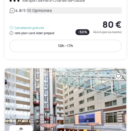
Aéroport de Paris-Charles-de-Gaulle
|
4.8
/5
10 Opiniones
80 €
Cancelación gratuita
-
50
%
160 €
por la noche
rate-plan-card.label-prepaid
10h - 17h