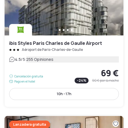
ibis Styles Paris Charles de Gaulle Airport
Aéroport de Paris-Charles-de-Gaulle
|
4.5
/5
255 Opiniones
69 €
Cancelación gratuita
-
24
%
90 €
por la noche
Pago en el hotel
10h - 17h
Lanzadera gratuita