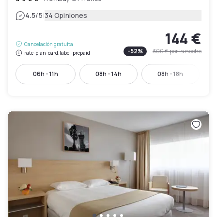
|
4.5
/5
34 Opiniones
144 €
Cancelación gratuita
-
52
%
300 €
por la noche
rate-plan-card.label-prepaid
06h - 11h
08h - 14h
08h - 18h