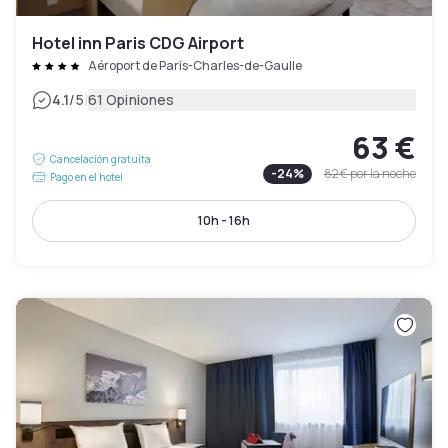
Hotel inn Paris CDG Airport
Aéroport de Paris-Charles-de-Gaulle
|
4.1
/5
61 Opiniones
63 €
Cancelación gratuita
-
24
%
82 €
por la noche
Pago en el hotel
10h - 16h