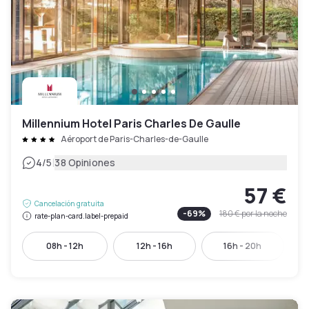
Millennium Hotel Paris Charles De Gaulle
Aéroport de Paris-Charles-de-Gaulle
|
4
/5
38 Opiniones
57 €
Cancelación gratuita
-
69
%
180 €
por la noche
rate-plan-card.label-prepaid
08h - 12h
12h - 16h
16h - 20h
1