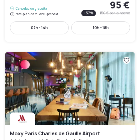
95 €
Cancelación gratuita
-
37
%
150 €
por la noche
rate-plan-card.label-prepaid
07h - 14h
10h - 18h
Moxy Paris Charles de Gaulle Airport