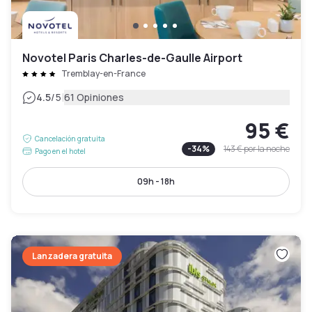
Novotel Paris Charles-de-Gaulle Airport
Tremblay-en-France
|
4.5
/5
61 Opiniones
95 €
Cancelación gratuita
-
34
%
143 €
por la noche
Pago en el hotel
09h - 18h
Lanzadera gratuita