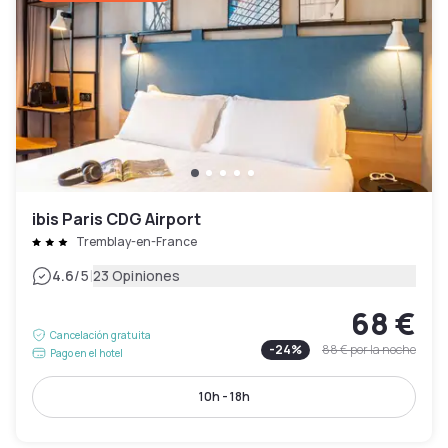
ibis Paris CDG Airport
Tremblay-en-France
|
4.6
/5
23 Opiniones
68 €
Cancelación gratuita
-
24
%
88 €
por la noche
Pago en el hotel
10h - 18h