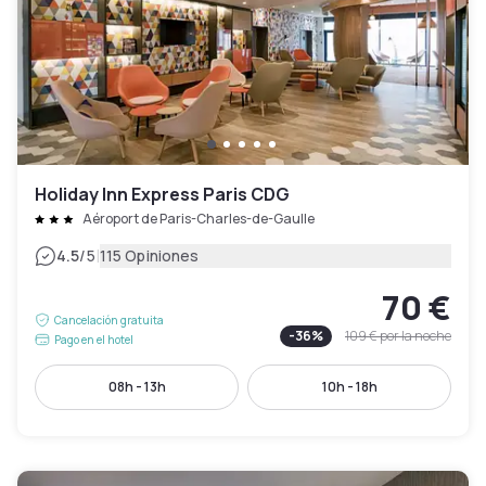
Holiday Inn Express Paris CDG
Aéroport de Paris-Charles-de-Gaulle
|
4.5
/5
115 Opiniones
70 €
Cancelación gratuita
-
36
%
109 €
por la noche
Pago en el hotel
08h - 13h
10h - 18h