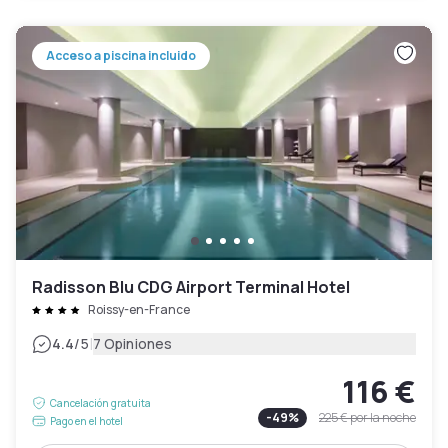
Acceso a piscina incluido
Radisson Blu CDG Airport Terminal Hotel
Roissy-en-France
|
4.4
/5
7 Opiniones
116 €
Cancelación gratuita
-
49
%
225 €
por la noche
Pago en el hotel