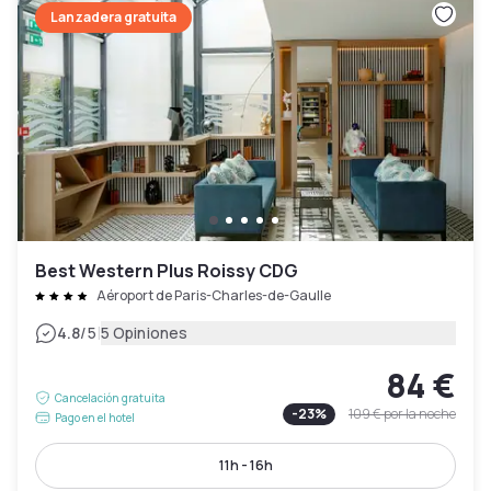
Lanzadera gratuita
Best Western Plus Roissy CDG
Aéroport de Paris-Charles-de-Gaulle
|
4.8
/5
5 Opiniones
84 €
Cancelación gratuita
-
23
%
109 €
por la noche
Pago en el hotel
11h - 16h