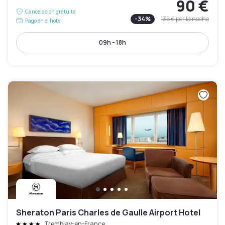
90 €
Cancelación gratuita
-
34
%
135 €
por la noche
Pago en el hotel
09h - 18h
Sheraton Paris Charles de Gaulle Airport Hotel
Tremblay-en-France