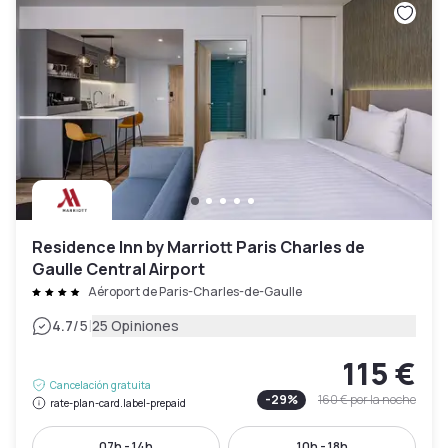
Residence Inn by Marriott Paris Charles de
Gaulle Central Airport
Aéroport de Paris-Charles-de-Gaulle
|
4.7
/5
25 Opiniones
115 €
Cancelación gratuita
-
29
%
160 €
por la noche
rate-plan-card.label-prepaid
07h - 14h
10h - 18h