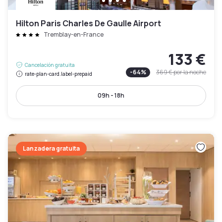
Hilton Paris Charles De Gaulle Airport
Tremblay-en-France
133 €
Cancelación gratuita
-
64
%
369 €
por la noche
rate-plan-card.label-prepaid
09h - 18h
Lanzadera gratuita