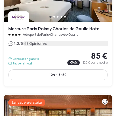
Mercure Paris Roissy Charles de Gaulle Hotel
Aéroport de Paris-Charles-de-Gaulle
|
4.2
/5
48 Opiniones
85 €
Cancelación gratuita
-
34
%
128 €
por la noche
Pago en el hotel
12h - 18h30
Lanzadera gratuita