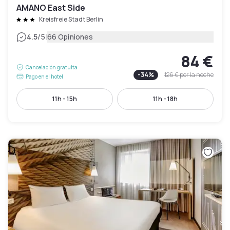
AMANO East Side
Kreisfreie Stadt Berlin
|
4.5
/5
66 Opiniones
84 €
Cancelación gratuita
-
34
%
126 €
por la noche
Pago en el hotel
11h - 15h
11h - 18h