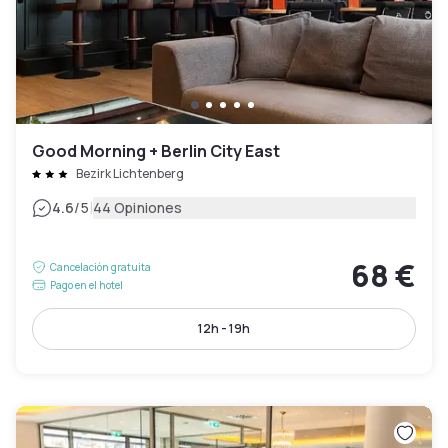
Good Morning + Berlin City East
Bezirk Lichtenberg
|
4.6
/5
44 Opiniones
68 €
Cancelación gratuita
Pago en el hotel
12h - 19h