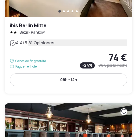
ibis Berlin Mitte
Bezirk Pankow
|
4.4
/5
81 Opiniones
74 €
Cancelación gratuita
-
24
%
96 €
por la noche
Pago en el hotel
09h - 14h