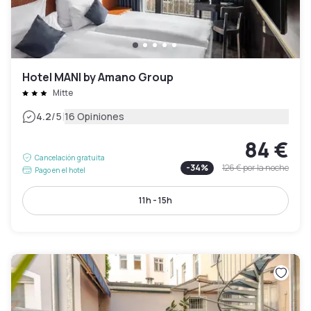
Hotel MANI by Amano Group
Mitte
|
4.2
/5
16 Opiniones
84 €
Cancelación gratuita
-
34
%
126 €
por la noche
Pago en el hotel
11h - 15h