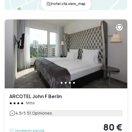
hotel.cta.view_map
ARCOTEL John F Berlin
Mitte
|
4.5
/5
51 Opiniones
80 €
Cancelación gratuita