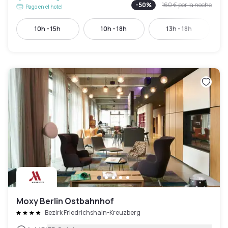
-
50
%
160 €
por la noche
Pago en el hotel
10h - 15h
10h - 18h
13h - 18h
Moxy Berlin Ostbahnhof
Bezirk Friedrichshain-Kreuzberg