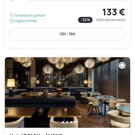
133 €
Cancelación gratuita
-
32
%
195 €
por la noche
Pago en el hotel
10h - 16h