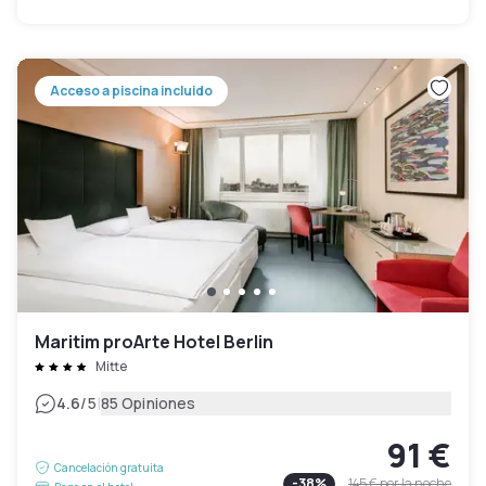
Acceso a piscina incluido
Maritim proArte Hotel Berlin
Mitte
|
4.6
/5
85 Opiniones
91 €
Cancelación gratuita
-
38
%
145 €
por la noche