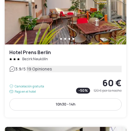
Hotel Prens Berlin
Bezirk Neukölln
|
3.9
/5
19 Opiniones
60 €
Cancelación gratuita
-
50
%
120 €
por la noche
Pago en el hotel
10h30 - 14h