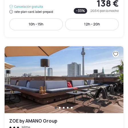
138 €
Cancelación gratuita
-
33
%
203 €
por la noche
rate-plan-card.label-prepaid
10h - 15h
12h - 20h
ZOE by AMANO Group
Mitte