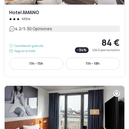
Hotel AMANO
Mitte
|
4.2
/5
30 Opiniones
84 €
Cancelación gratuita
-
34
%
126 €
por la noche
Pago en el hotel
11h - 15h
11h - 18h