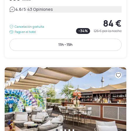
|
4.6
/5
43 Opiniones
84 €
Cancelación gratuita
-
34
%
126 €
por la noche
Pago en el hotel
11h - 15h