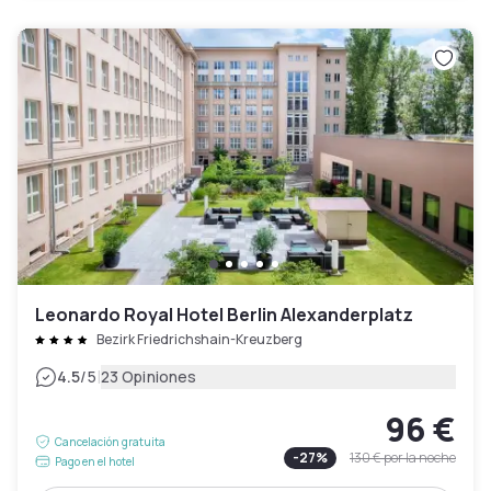
Leonardo Royal Hotel Berlin Alexanderplatz
Bezirk Friedrichshain-Kreuzberg
|
4.5
/5
23 Opiniones
96 €
Cancelación gratuita
-
27
%
130 €
por la noche
Pago en el hotel