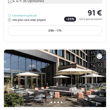
|
4.4
/5
35 Opiniones
91 €
Cancelación gratuita
-
29
%
127 €
por la noche
rate-plan-card.label-prepaid
09h - 17h