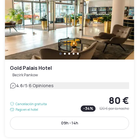
Gold Palais Hotel
Bezirk Pankow
|
4.6
/5
6 Opiniones
80 €
Cancelación gratuita
-
34
%
120 €
por la noche
Pago en el hotel
09h - 14h