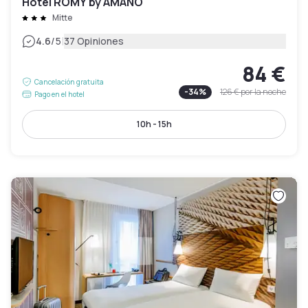
Hotel ROMY by AMANO
Mitte
|
4.6
/5
37 Opiniones
84 €
Cancelación gratuita
-
34
%
126 €
por la noche
Pago en el hotel
10h - 15h