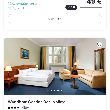
49 €
Cancelación gratuita
-
34
%
74 €
por la noche
Pago en el hotel
09h - 15h
Wyndham Garden Berlin Mitte
Mitte