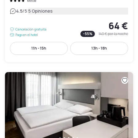
Mitte
|
4.5
/5
5 Opiniones
64 €
Cancelación gratuita
-
55
%
140 €
por la noche
Pago en el hotel
11h - 15h
13h - 18h