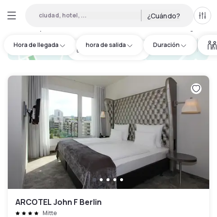
ciudad, hotel, ...
¿Cuándo?
Todo
Hoteles por horas en Bezirk Friedrichshain-Kreuzberg
:
33
Hora de llegada
hora de salida
Duración
hotel.cta.view_map
ARCOTEL John F Berlin
Mitte