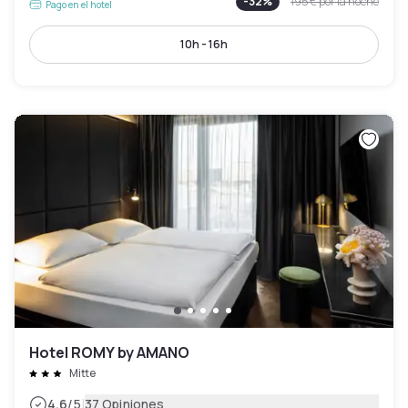
-
32
%
195 €
por la noche
Pago en el hotel
10h - 16h
Hotel ROMY by AMANO
Mitte
|
4.6
/5
37 Opiniones