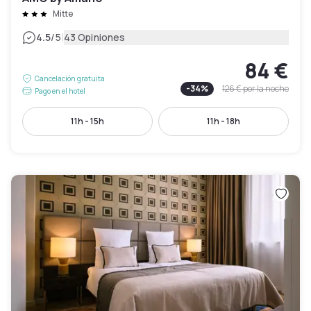
Mitte
|
4.5
/5
43 Opiniones
84 €
Cancelación gratuita
-
34
%
126 €
por la noche
Pago en el hotel
11h - 15h
11h - 18h