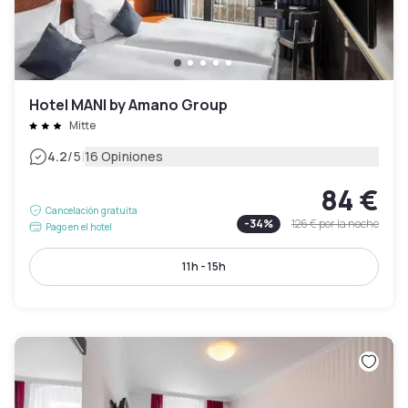
Hotel MANI by Amano Group
Mitte
|
4.2
/5
16 Opiniones
84 €
Cancelación gratuita
-
34
%
126 €
por la noche
Pago en el hotel
11h - 15h