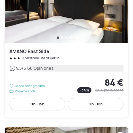
AMANO East Side
Kreisfreie Stadt Berlin
|
4.5
/5
66 Opiniones
84 €
Cancelación gratuita
-
34
%
126 €
por la noche
Pago en el hotel
11h - 15h
11h - 18h