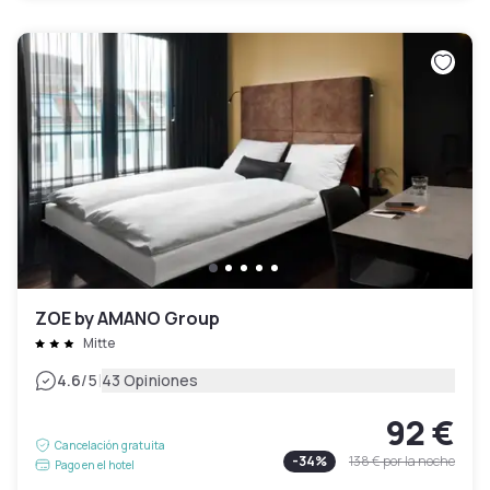
ZOE by AMANO Group
Mitte
|
4.6
/5
43 Opiniones
92 €
Cancelación gratuita
-
34
%
138 €
por la noche
Pago en el hotel