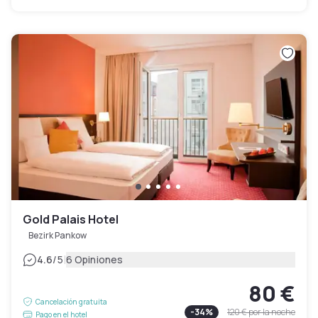
Gold Palais Hotel
Bezirk Pankow
|
4.6
/5
6 Opiniones
80 €
Cancelación gratuita
-
34
%
120 €
por la noche
Pago en el hotel