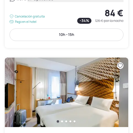
84 €
Cancelación gratuita
-
34
%
126 €
por la noche
Pago en el hotel
10h - 15h