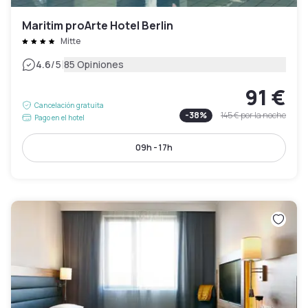
Maritim proArte Hotel Berlin
Mitte
|
4.6
/5
85 Opiniones
91 €
Cancelación gratuita
-
38
%
145 €
por la noche
Pago en el hotel
09h - 17h