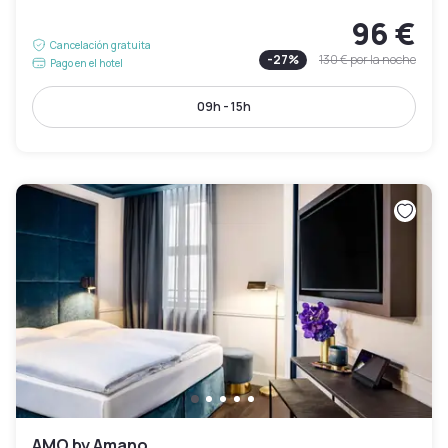
96 €
Cancelación gratuita
-
27
%
130 €
por la noche
Pago en el hotel
09h - 15h
AMO by Amano