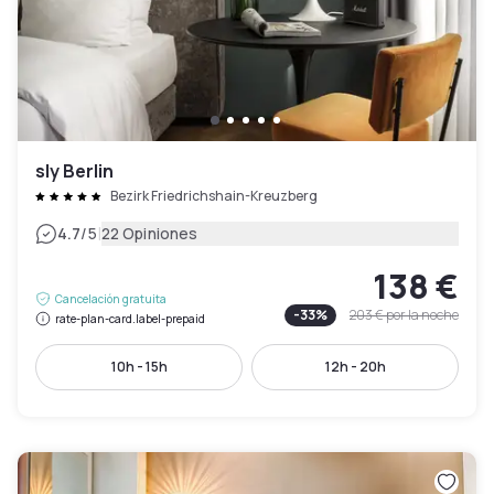
sly Berlin
Bezirk Friedrichshain-Kreuzberg
|
4.7
/5
22 Opiniones
138 €
Cancelación gratuita
-
33
%
203 €
por la noche
rate-plan-card.label-prepaid
10h - 15h
12h - 20h