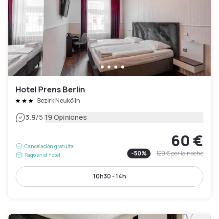
Hotel Prens Berlin
Bezirk Neukölln
|
3.9
/5
19 Opiniones
60 €
Cancelación gratuita
-
50
%
120 €
por la noche
Pago en el hotel
10h30 - 14h