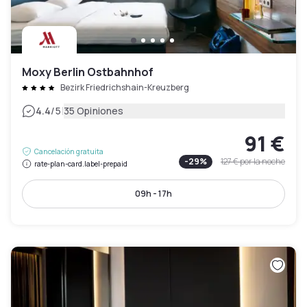
Moxy Berlin Ostbahnhof
Bezirk Friedrichshain-Kreuzberg
|
4.4
/5
35 Opiniones
91 €
Cancelación gratuita
-
29
%
127 €
por la noche
rate-plan-card.label-prepaid
09h - 17h