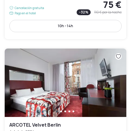
75 €
Cancelación gratuita
-
32
%
110 €
por la noche
Pago en el hotel
10h - 14h
ARCOTEL Velvet Berlin