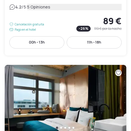
|
4.2
/5
5 Opiniones
89 €
Cancelación gratuita
-
26
%
119 €
por la noche
Pago en el hotel
00h - 13h
11h - 18h