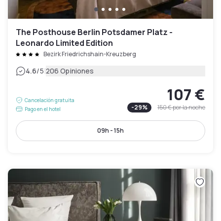
The Posthouse Berlin Potsdamer Platz -
Leonardo Limited Edition
Bezirk Friedrichshain-Kreuzberg
|
4.6
/5
206 Opiniones
107 €
Cancelación gratuita
-
29
%
150 €
por la noche
Pago en el hotel
09h - 15h