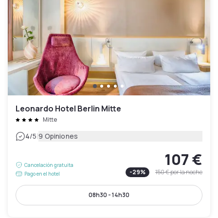
Leonardo Hotel Berlin Mitte
Mitte
|
4
/5
9 Opiniones
107 €
Cancelación gratuita
-
29
%
150 €
por la noche
Pago en el hotel
08h30 - 14h30