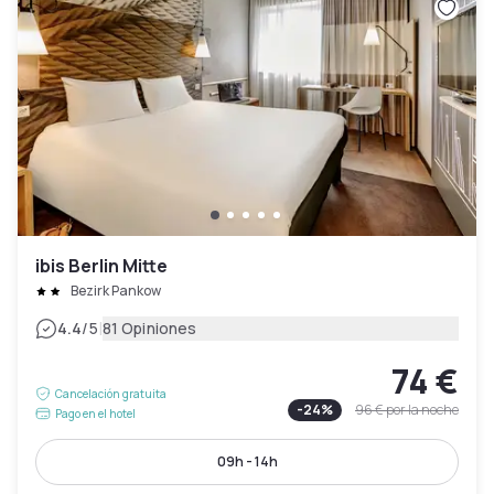
ibis Berlin Mitte
Bezirk Pankow
|
4.4
/5
81 Opiniones
74 €
Cancelación gratuita
-
24
%
96 €
por la noche
Pago en el hotel
09h - 14h