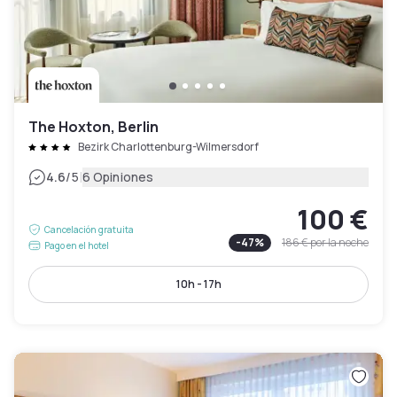
The Hoxton, Berlin
Bezirk Charlottenburg-Wilmersdorf
|
4.6
/5
6 Opiniones
100 €
Cancelación gratuita
-
47
%
186 €
por la noche
Pago en el hotel
10h - 17h