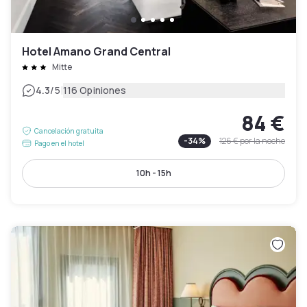
Hotel Amano Grand Central
Mitte
|
4.3
/5
116 Opiniones
84 €
Cancelación gratuita
-
34
%
126 €
por la noche
Pago en el hotel
10h - 15h