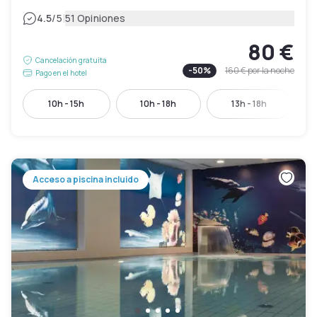
|
4.5
/5
51 Opiniones
80 €
Cancelación gratuita
-
50
%
160 €
por la noche
Pago en el hotel
10h - 15h
10h - 18h
13h - 18h
Acceso a piscina incluido