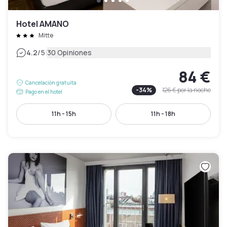
Hotel AMANO
Mitte
|
4.2
/5
30 Opiniones
84 €
Cancelación gratuita
-
34
%
126 €
por la noche
Pago en el hotel
11h - 15h
11h - 18h