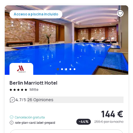
Acceso a piscina incluido
Berlin Marriott Hotel
Mitte
|
4.7
/5
26 Opiniones
144 €
Cancelación gratuita
-
44
%
255 €
por la noche
rate-plan-card.label-prepaid