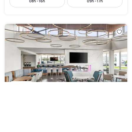
08h - 16h
09h - 17h
Residence Inn By Marriott Laval
Laval
98 €
Cancelación gratuita
-
52
%
202 €
por la noche
Pago en el hotel