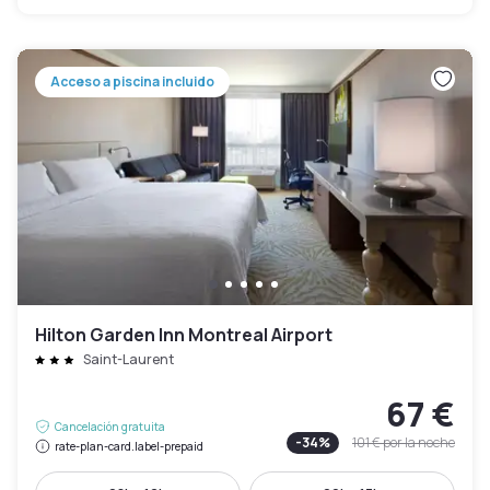
Acceso a piscina incluido
Hilton Garden Inn Montreal Airport
Saint-Laurent
67 €
Cancelación gratuita
-
34
%
101 €
por la noche
rate-plan-card.label-prepaid