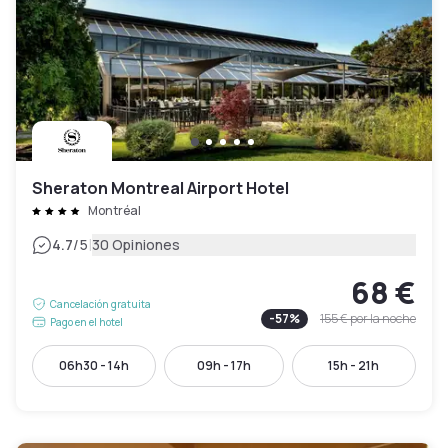
Sheraton Montreal Airport Hotel
Montréal
|
4.7
/5
30 Opiniones
68 €
Cancelación gratuita
-
57
%
155 €
por la noche
Pago en el hotel
06h30 - 14h
09h - 17h
15h - 21h