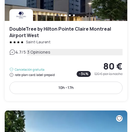
DoubleTree by Hilton Pointe Claire Montreal
Airport West
Saint-Laurent
|
4.7
/5
3 Opiniones
80 €
Cancelación gratuita
-
34
%
120 €
por la noche
rate-plan-card.label-prepaid
10h - 17h