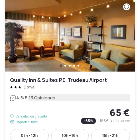
Quality Inn & Suites P.E. Trudeau Airport
Dorval
|
4.3
/5
13 Opiniones
65 €
Cancelación gratuita
-
65
%
185 €
por la noche
Pago en el hotel
07h - 12h
10h - 16h
15h - 21h