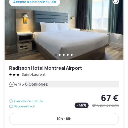
Acceso a piscina incluido
Radisson Hotel Montreal Airport
Saint-Laurent
|
4.1
/5
6 Opiniones
67 €
Cancelación gratuita
-
46
%
124 €
por la noche
Pago en el hotel
10h - 18h