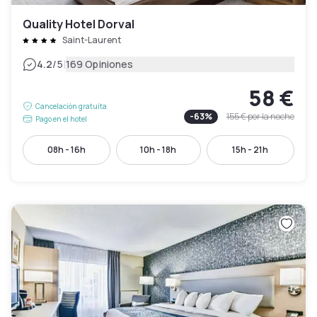
Quality Hotel Dorval
Saint-Laurent
|
4.2
/5
169 Opiniones
58 €
Cancelación gratuita
-
63
%
155 €
por la noche
Pago en el hotel
08h - 16h
10h - 18h
15h - 21h