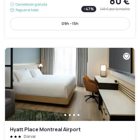
80 €
Cancelación gratuita
-
47
%
148 €
por la noche
Pago en el hotel
09h - 15h
Hyatt Place Montreal Airport
Dorval