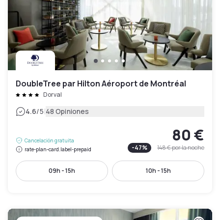
DoubleTree par Hilton Aéroport de Montréal
Dorval
|
4.6
/5
48 Opiniones
80 €
Cancelación gratuita
-
47
%
148 €
por la noche
rate-plan-card.label-prepaid
09h - 15h
10h - 15h