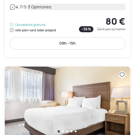
|
4.7
/5
3 Opiniones
80 €
Cancelación gratuita
-
36
%
124 €
por la noche
rate-plan-card.label-prepaid
09h - 15h