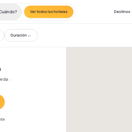
Cuándo?
Ver todos los hoteles
Destinos
Duración
s
queda
:
eda