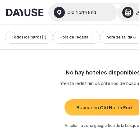
Dayuse
Old North End
¿
Todos los filtros
Hora de llegada
hora de salida
No hay hoteles disponible
Intenta redefinir los criterios de bús
Buscar en Old North End
Ampliar la zona geográfica de la búsqu