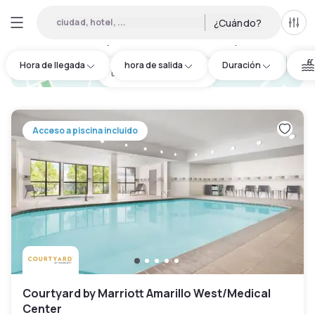
ciudad, hotel, ...
¿Cuándo?
Todo
Hoteles por horas en Potter County
:
1
Hora de llegada
hora de salida
Duración
hotel.cta.view_map
Acceso a piscina incluido
Courtyard by Marriott Amarillo West/Medical
Center