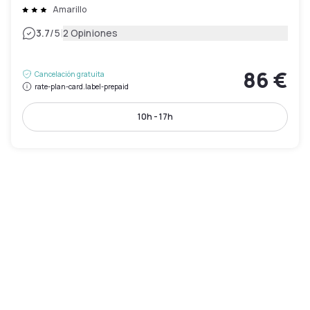
Amarillo
|
3.7
/5
2 Opiniones
86 €
Cancelación gratuita
rate-plan-card.label-prepaid
10h - 17h