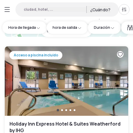
ciudad, hotel, ...
¿Cuándo?
Todo
Hoteles por horas en Parker County
:
3
Hora de llegada
hora de salida
Duración
hotel.cta.view_map
Acceso a piscina incluido
Holiday Inn Express Hotel & Suites Weatherford
by IHG