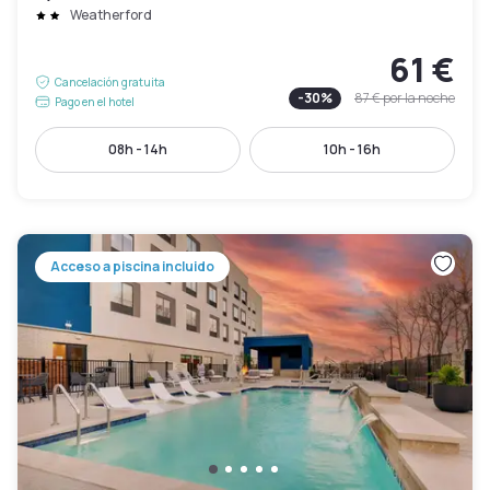
Weatherford
61 €
Cancelación gratuita
-
30
%
87 €
por la noche
Pago en el hotel
08h - 14h
10h - 16h
Acceso a piscina incluido