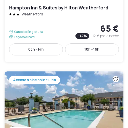
Hampton Inn & Suites by Hilton Weatherford
Weatherford
65 €
Cancelación gratuita
-
47
%
121 €
por la noche
Pago en el hotel
08h - 14h
10h - 16h
Acceso a piscina incluido