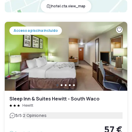
hotel.cta.view_map
Acceso a piscina incluido
Sleep Inn & Suites Hewitt - South Waco
Hewitt
|
5
/5
2 Opiniones
57 €