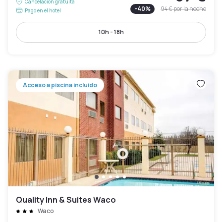
Cancelación gratuita
-
40
%
94 €
por la noche
Pago en el hotel
10h - 18h
Acceso a piscina incluido
Quality Inn & Suites Waco
Waco