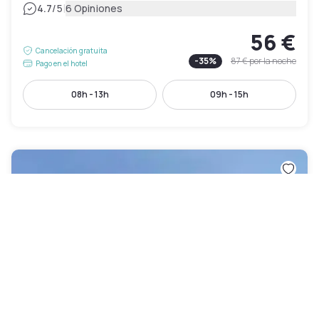
|
4.7
/5
6 Opiniones
56 €
Cancelación gratuita
-
35
%
87 €
por la noche
Pago en el hotel
08h - 13h
09h - 15h