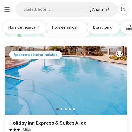
ciudad, hotel, ...
¿Cuándo?
Todo
Hoteles por horas en Jim Wells County
:
1
Hora de llegada
hora de salida
Duración
hotel.cta.view_map
Acceso a piscina incluido
Holiday Inn Express & Suites Alice
Alice