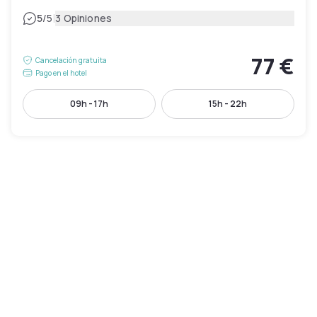
|
5
/5
3 Opiniones
77 €
Cancelación gratuita
Pago en el hotel
09h - 17h
15h - 22h