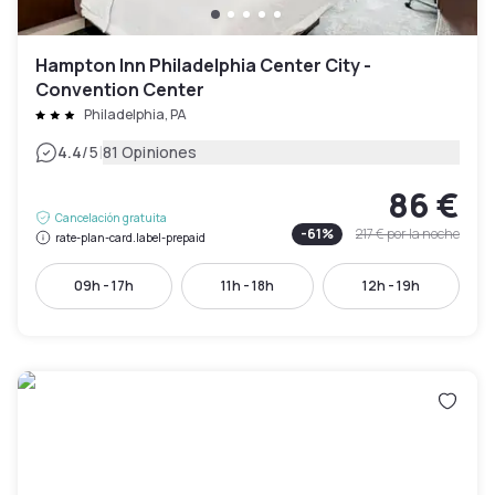
Hampton Inn Philadelphia Center City -
Convention Center
Philadelphia, PA
|
4.4
/5
81 Opiniones
86 €
Cancelación gratuita
-
61
%
217 €
por la noche
rate-plan-card.label-prepaid
09h - 17h
11h - 18h
12h - 19h