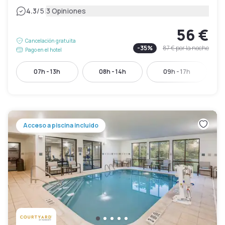
|
4.3
/5
3 Opiniones
56 €
Cancelación gratuita
-
35
%
87 €
por la noche
Pago en el hotel
07h - 13h
08h - 14h
09h - 17h
Acceso a piscina incluido