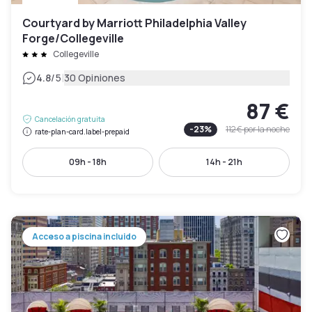
Courtyard by Marriott Philadelphia Valley
Forge/Collegeville
Collegeville
|
4.8
/5
30 Opiniones
87 €
Cancelación gratuita
-
23
%
112 €
por la noche
rate-plan-card.label-prepaid
09h - 18h
14h - 21h
Acceso a piscina incluido