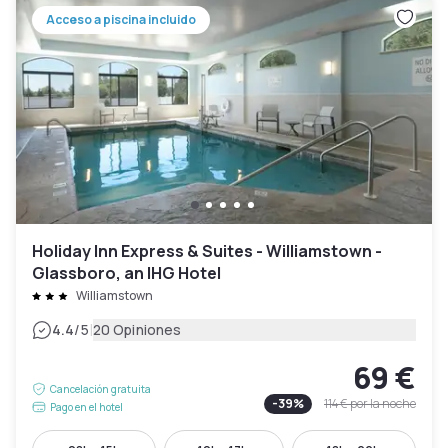
Acceso a piscina incluido
Holiday Inn Express & Suites - Williamstown -
Glassboro, an IHG Hotel
Williamstown
|
4.4
/5
20 Opiniones
69 €
Cancelación gratuita
-
39
%
114 €
por la noche
Pago en el hotel