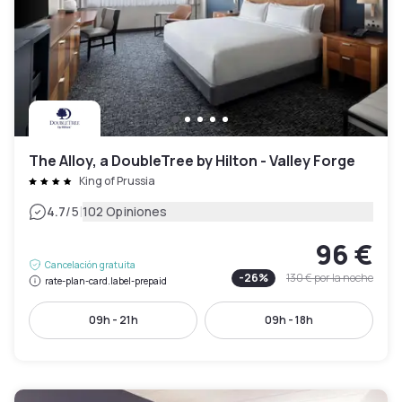
The Alloy, a DoubleTree by Hilton - Valley Forge
King of Prussia
|
4.7
/5
102 Opiniones
96 €
Cancelación gratuita
-
26
%
130 €
por la noche
rate-plan-card.label-prepaid
09h - 21h
09h - 18h