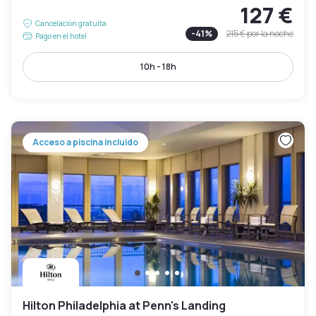
127 €
Cancelación gratuita
-
41
%
215 €
por la noche
Pago en el hotel
10h - 18h
Acceso a piscina incluido
Hilton Philadelphia at Penn's Landing