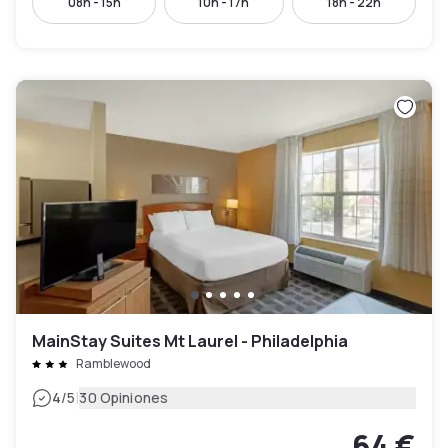
08h - 15h
10h - 17h
18h - 22h
MainStay Suites Mt Laurel - Philadelphia
Ramblewood
|
4
/5
30 Opiniones
64 €