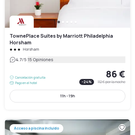
TownePlace Suites by Marriott Philadelphia
Horsham
Horsham
|
4.7
/5
15 Opiniones
86 €
Cancelación gratuita
-
24
%
112 €
por la noche
Pago en el hotel
11h - 19h
Acceso a piscina incluido