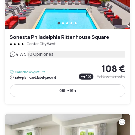
Sonesta Philadelphia Rittenhouse Square
Center City West
|
4.7
/5
10 Opiniones
108 €
Cancelación gratuita
-
44
%
191 €
por la noche
rate-plan-card.label-prepaid
09h - 16h