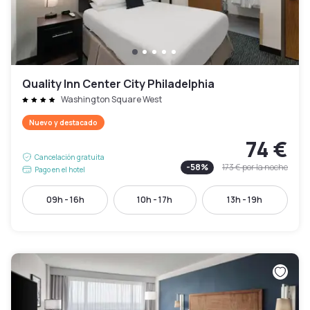
Quality Inn Center City Philadelphia
Washington Square West
Nuevo y destacado
74 €
Cancelación gratuita
-
58
%
173 €
por la noche
Pago en el hotel
09h - 16h
10h - 17h
13h - 19h