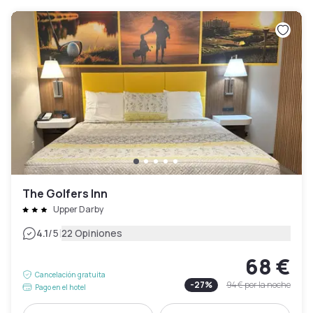
The Golfers Inn
Upper Darby
|
4.1
/5
22 Opiniones
68 €
Cancelación gratuita
-
27
%
94 €
por la noche
Pago en el hotel