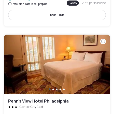
-
45
%
217 €
por la noche
rate-plan-card.label-prepaid
09h - 16h
Penn's View Hotel Philadelphia
Center City East