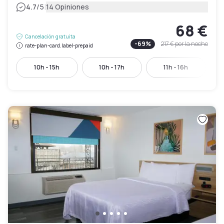
|
4.7
/5
14 Opiniones
68 €
Cancelación gratuita
-
69
%
217 €
por la noche
rate-plan-card.label-prepaid
10h - 15h
10h - 17h
11h - 16h