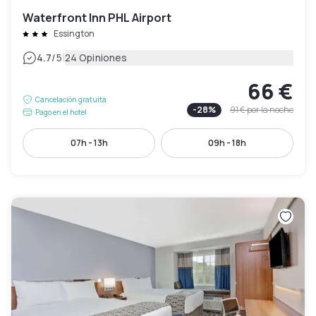
Waterfront Inn PHL Airport
Essington
|
4.7
/5
24 Opiniones
66 €
Cancelación gratuita
-
28
%
91 €
por la noche
Pago en el hotel
07h - 13h
09h - 18h