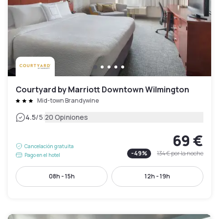
Courtyard by Marriott Downtown Wilmington
Mid-town Brandywine
|
4.5
/5
20 Opiniones
69 €
Cancelación gratuita
-
49
%
134 €
por la noche
Pago en el hotel
08h - 15h
12h - 19h