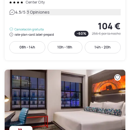
Center City
|
4.5
/5
3 Opiniones
104 €
Cancelación gratuita
-
60
%
256 €
por la noche
rate-plan-card.label-prepaid
08h - 14h
10h - 18h
14h - 20h