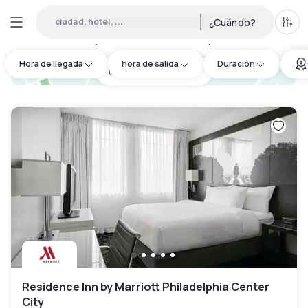
ciudad, hotel, ...
¿Cuándo?
Todo
Hoteles por horas en Center City East
:
40
Hora de llegada
hora de salida
Duración
hotel.cta.view_map
Residence Inn by Marriott Philadelphia Center
City