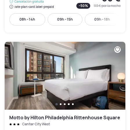
Cancelación gratuita
-
50
%
113 €
por la noche
rate-plan-card.label-prepaid
08h - 14h
09h - 15h
09h - 18h
Motto by Hilton Philadelphia Rittenhouse Square
Center City West