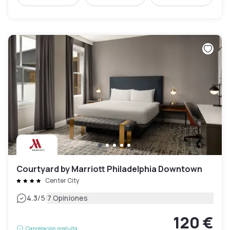
Courtyard by Marriott Philadelphia Downtown
Center City
|
4.3
/5
7 Opiniones
120 €
Cancelación gratuita