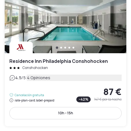
Residence Inn Philadelphia Conshohocken
Conshohocken
|
4.5
/5
4 Opiniones
87 €
Cancelación gratuita
-
42
%
147 €
por la noche
rate-plan-card.label-prepaid
10h - 15h