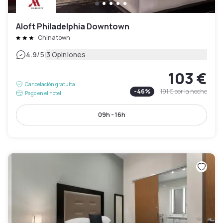
Aloft Philadelphia Downtown
Chinatown
|
4.9
/5
3 Opiniones
103 €
Cancelación gratuita
-
46
%
191 €
por la noche
Pago en el hotel
09h - 16h