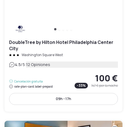
DoubleTree by Hilton Hotel Philadelphia Center
City
Washington Square West
|
4.5
/5
12 Opiniones
100 €
Cancelación gratuita
-
33
%
147 €
por la noche
rate-plan-card.label-prepaid
09h - 17h