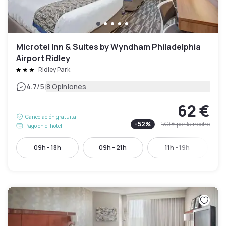
Microtel Inn & Suites by Wyndham Philadelphia
Airport Ridley
Ridley Park
|
4.7
/5
8 Opiniones
62 €
Cancelación gratuita
-
52
%
130 €
por la noche
Pago en el hotel
09h - 18h
09h - 21h
11h - 19h