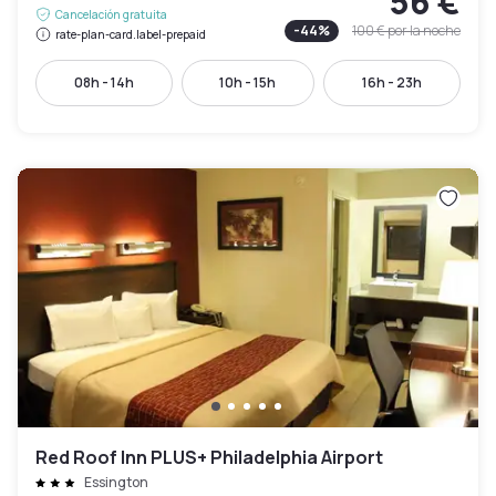
56 €
Cancelación gratuita
-
44
%
100 €
por la noche
rate-plan-card.label-prepaid
08h - 14h
10h - 15h
16h - 23h
Red Roof Inn PLUS+ Philadelphia Airport
Essington