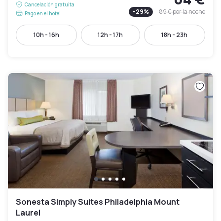
Cancelación gratuita
-
29
%
89 €
por la noche
Pago en el hotel
10h - 16h
12h - 17h
18h - 23h
Sonesta Simply Suites Philadelphia Mount
Laurel