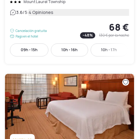
Mount Laurel Township
|
3.6
/5
4 Opiniones
68 €
Cancelación gratuita
-
48
%
130 €
por la noche
Pago en el hotel
09h - 15h
10h - 16h
10h - 17h