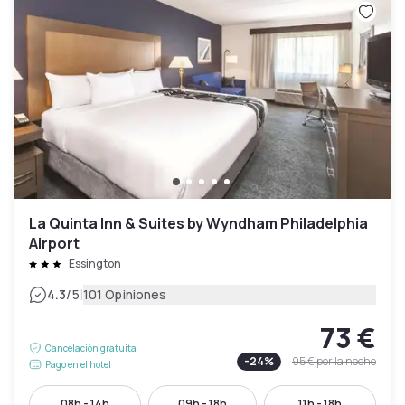
La Quinta Inn & Suites by Wyndham Philadelphia
Airport
Essington
|
4.3
/5
101 Opiniones
73 €
Cancelación gratuita
-
24
%
95 €
por la noche
Pago en el hotel
08h - 14h
09h - 18h
11h - 18h