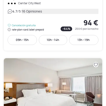
Center City West
|
4.7
/5
16 Opiniones
94 €
Cancelación gratuita
-
64
%
259 €
por la noche
rate-plan-card.label-prepaid
09h - 15h
10h - 14h
13h - 19h