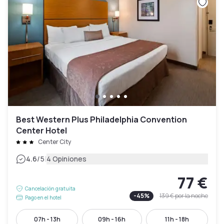
Best Western Plus Philadelphia Convention
Center Hotel
Center City
|
4.6
/5
4 Opiniones
77 €
Cancelación gratuita
-
45
%
139 €
por la noche
Pago en el hotel
07h - 13h
09h - 16h
11h - 18h