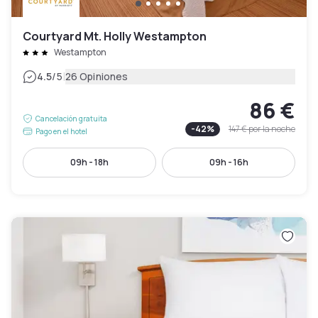
Courtyard Mt. Holly Westampton
Westampton
|
4.5
/5
26 Opiniones
86 €
Cancelación gratuita
-
42
%
147 €
por la noche
Pago en el hotel
09h - 18h
09h - 16h