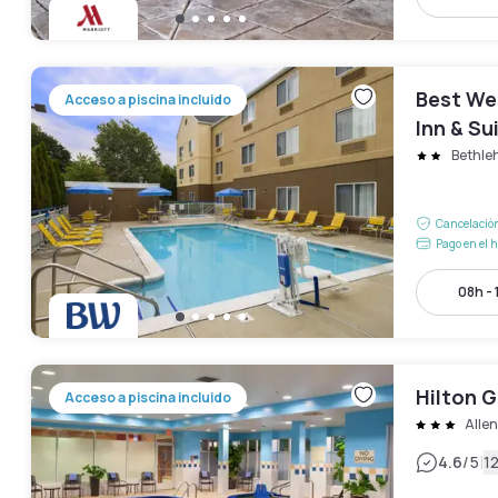
Best We
Acceso a piscina incluido
Inn & Su
Bethle
Cancelación
Pago en el h
08h - 
Hilton 
Acceso a piscina incluido
Alle
|
4.6
/5
1