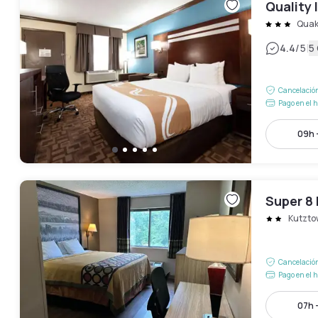
Quality 
Quak
|
4.4
/5
5
Cancelación
Pago en el h
09h 
Super 8
Kutzto
Cancelación
Pago en el h
07h 