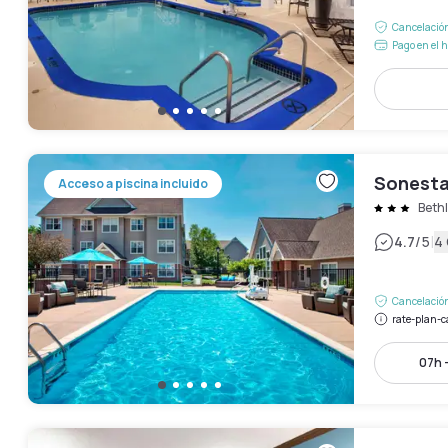
Cancelación
Pago en el h
Sonesta
Acceso a piscina incluido
Beth
|
4.7
/5
4
Cancelación
rate-plan-c
07h 