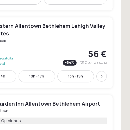
stern Allentown Bethlehem Lehigh Valley
ites
hem
56 €
 gratuita
-
54
%
121 €
por la noche
otel
14h
10h - 17h
13h - 19h
15h - 22h
Siguiente
Garden Inn Allentown Bethlehem Airport
ntown
2 Opiniones