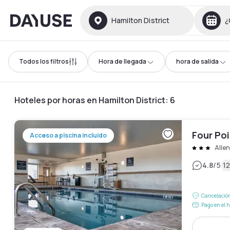
Dayuse
Hamilton District
¿
Todos los filtros
Hora de llegada
hora de salida
Hoteles por horas en Hamilton District
:
6
Four Poi
Acceso a piscina incluido
Alle
|
4.8
/5
12
Cancelación
Pago en el h