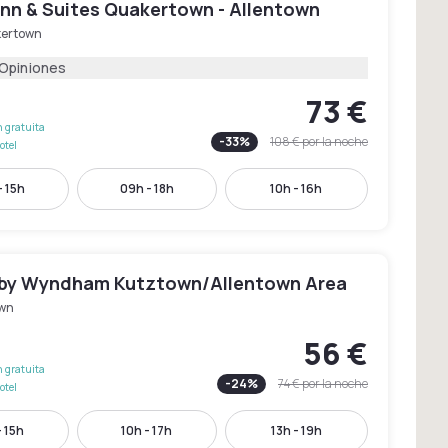
Inn & Suites Quakertown - Allentown
ertown
 Opiniones
73 €
 gratuita
-
33
%
108 €
por la noche
otel
- 15h
09h - 18h
10h - 16h
 by Wyndham Kutztown/Allentown Area
wn
56 €
 gratuita
-
24
%
74 €
por la noche
otel
- 15h
10h - 17h
13h - 19h