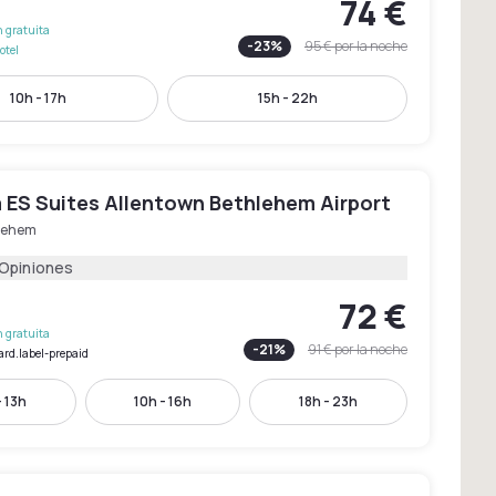
74 €
 gratuita
-
23
%
95 €
por la noche
otel
10h - 17h
15h - 22h
 ES Suites Allentown Bethlehem Airport
lehem
 Opiniones
72 €
 gratuita
-
21
%
91 €
por la noche
ard.label-prepaid
- 13h
10h - 16h
18h - 23h