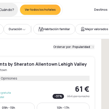
Cuándo?
Ver todos los hoteles
Destinos
Duración
Habitación familiar
Mejor valorados
Ordenar por
:
Popularidad
nts by Sheraton Allentown Lehigh Valley
ntown
 Opiniones
61 €
 gratuita
-
37
%
95 €
por la noche
otel
09h - 15h
10h - 17h