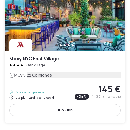
Moxy NYC East Village
East Village
|
4.7
/5
22 Opiniones
145 €
Cancelación gratuita
-
24
%
190 €
por la noche
rate-plan-card.label-prepaid
10h - 18h