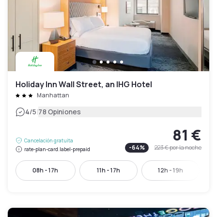
Holiday Inn Wall Street, an IHG Hotel
Manhattan
|
4
/5
78 Opiniones
81 €
Cancelación gratuita
-
64
%
223 €
por la noche
rate-plan-card.label-prepaid
08h - 17h
11h - 17h
12h - 19h