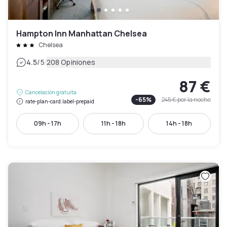
Hampton Inn Manhattan Chelsea
Chelsea
|
4.5
/5
208 Opiniones
87 €
Cancelación gratuita
-
65
%
245 €
por la noche
rate-plan-card.label-prepaid
09h - 17h
11h - 18h
14h - 18h