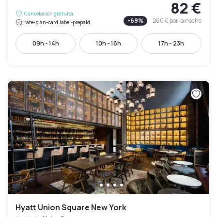
82 €
Cancelación gratuita
-
69
%
260 €
por la noche
rate-plan-card.label-prepaid
09h - 14h
10h - 16h
17h - 23h
Hyatt Union Square New York