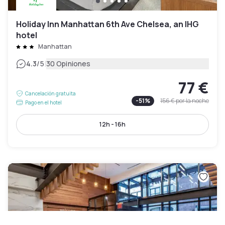
Holiday Inn Manhattan 6th Ave Chelsea, an IHG
hotel
Manhattan
|
4.3
/5
30 Opiniones
77 €
Cancelación gratuita
-
51
%
156 €
por la noche
Pago en el hotel
12h - 16h