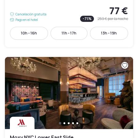
77 €
Cancelación gratuita
-
71
%
259 €
por la noche
Pago en el hotel
10h - 16h
11h - 17h
13h - 19h
Moxy NYC Lower East Side