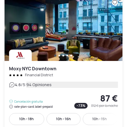
Moxy NYC Downtown
Financial District
|
4.6
/5
94 Opiniones
87 €
Cancelación gratuita
-
73
%
312 €
por la noche
rate-plan-card.label-prepaid
10h - 18h
10h - 16h
10h - 15h