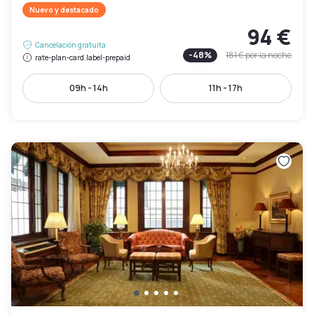
Nuevo y destacado
94 €
Cancelación gratuita
-
48
%
181 €
por la noche
rate-plan-card.label-prepaid
09h - 14h
11h - 17h