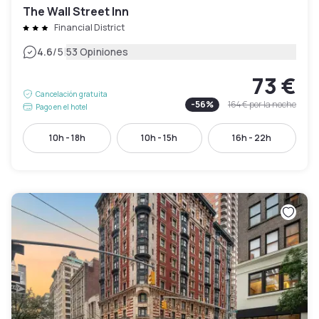
The Wall Street Inn
Financial District
|
4.6
/5
53 Opiniones
73 €
Cancelación gratuita
-
56
%
164 €
por la noche
Pago en el hotel
10h - 18h
10h - 15h
16h - 22h