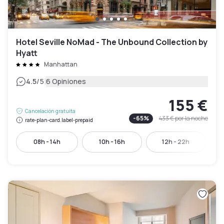
Hotel Seville NoMad - The Unbound Collection by
Hyatt
Manhattan
|
4.5
/5
6 Opiniones
155 €
Cancelación gratuita
-
65
%
433 €
por la noche
rate-plan-card.label-prepaid
08h - 14h
10h - 16h
12h - 22h