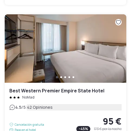
Best Western Premier Empire State Hotel
NoMad
|
4.5
/5
42 Opiniones
95 €
Cancelación gratuita
-
45
%
173 €
por la noche
Pago en el hotel