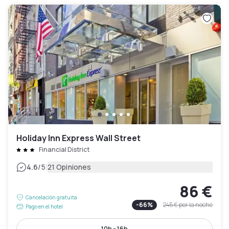
Holiday Inn Express Wall Street
Financial District
|
4.6
/5
21 Opiniones
86 €
Cancelación gratuita
-
66
%
245 €
por la noche
Pago en el hotel
10h - 16h