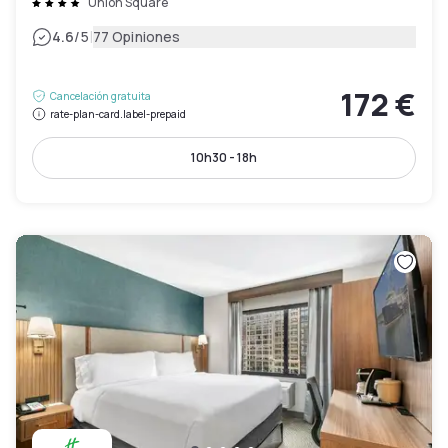
Union Square
|
4.6
/5
77 Opiniones
172 €
Cancelación gratuita
rate-plan-card.label-prepaid
10h30 - 18h