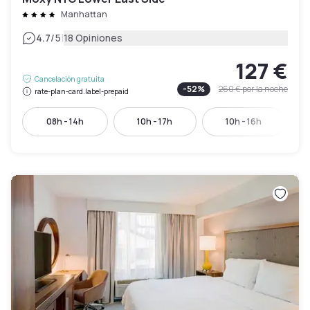
Manhattan
|
4.7
/5
18 Opiniones
127 €
Cancelación gratuita
-
52
%
260 €
por la noche
rate-plan-card.label-prepaid
08h - 14h
10h - 17h
10h - 16h