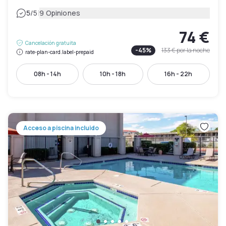
|
5
/5
9 Opiniones
74 €
Cancelación gratuita
-
45
%
133 €
por la noche
rate-plan-card.label-prepaid
08h - 14h
10h - 18h
16h - 22h
Acceso a piscina incluido