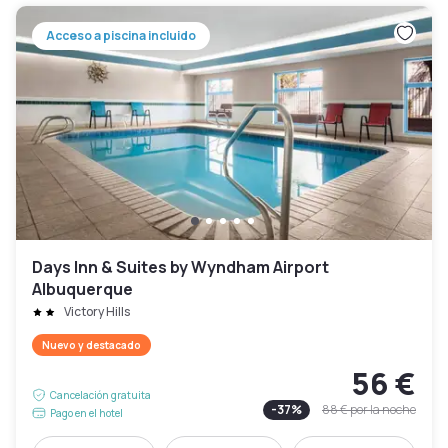
Acceso a piscina incluido
Days Inn & Suites by Wyndham Airport
Albuquerque
Victory Hills
Nuevo y destacado
56 €
Cancelación gratuita
-
37
%
88 €
por la noche
Pago en el hotel