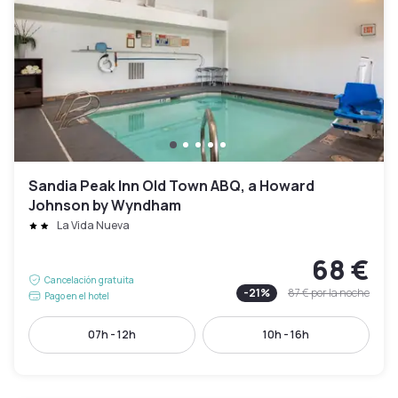
Sandia Peak Inn Old Town ABQ, a Howard
Johnson by Wyndham
La Vida Nueva
68 €
Cancelación gratuita
-
21
%
87 €
por la noche
Pago en el hotel
07h - 12h
10h - 16h