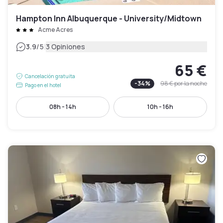
Hampton Inn Albuquerque - University/Midtown
Acme Acres
|
3.9
/5
3 Opiniones
65 €
Cancelación gratuita
-
34
%
98 €
por la noche
Pago en el hotel
08h - 14h
10h - 16h