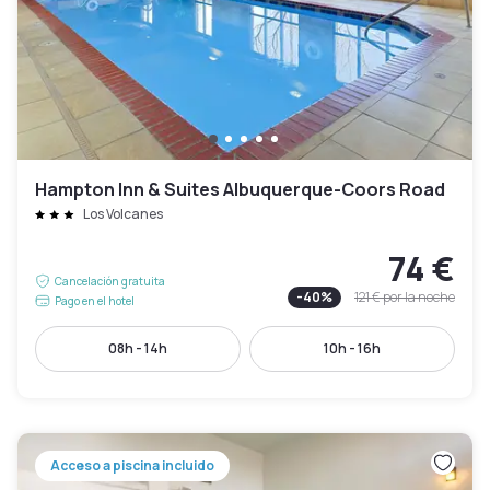
Hampton Inn & Suites Albuquerque-Coors Road
Los Volcanes
74 €
Cancelación gratuita
-
40
%
121 €
por la noche
Pago en el hotel
08h - 14h
10h - 16h
Acceso a piscina incluido