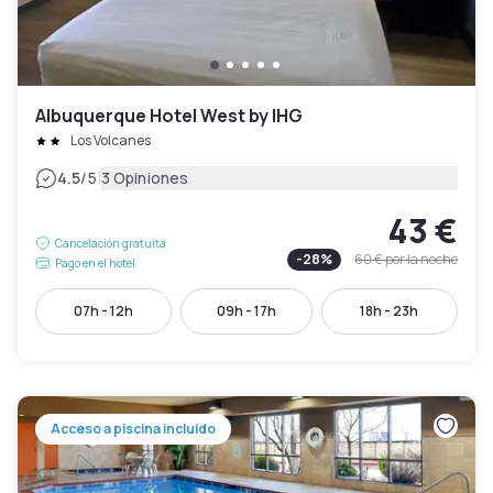
Albuquerque Hotel West by IHG
Los Volcanes
|
4.5
/5
3 Opiniones
43 €
Cancelación gratuita
-
28
%
60 €
por la noche
Pago en el hotel
07h - 12h
09h - 17h
18h - 23h
Acceso a piscina incluido