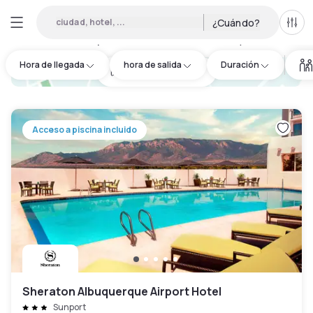
ciudad, hotel, ...
¿Cuándo?
Todo
Hoteles por horas en Bernalillo County
:
6
Hora de llegada
hora de salida
Duración
hotel.cta.view_map
Acceso a piscina incluido
Sheraton Albuquerque Airport Hotel
Sunport