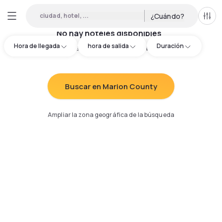
ciudad, hotel, ...
¿Cuándo?
Todo
No hay hoteles disponibles
Hora de llegada
hora de salida
Duración
Intenta redefinir los criterios de búsqueda
:
Buscar en Marion County
Ampliar la zona geográfica de la búsqueda