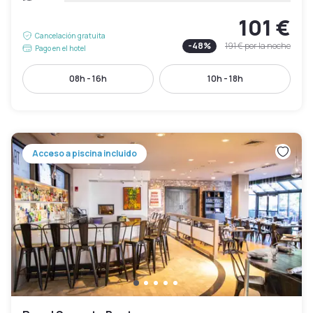
101 €
Cancelación gratuita
-
48
%
191 €
por la noche
Pago en el hotel
08h - 16h
10h - 18h
Acceso a piscina incluido