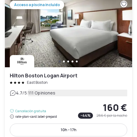
Acceso a piscina incluido
Hilton Boston Logan Airport
East Boston
|
4.7
/5
111 Opiniones
160 €
Cancelación gratuita
-
44
%
286 €
por la noche
rate-plan-card.label-prepaid
10h - 17h