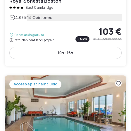
Royal Sonesta Boston
East Cambridge
|
4.6
/5
14 Opiniones
103 €
Cancelación gratuita
-
43
%
180 €
por la noche
rate-plan-card.label-prepaid
10h - 16h
Acceso a piscina incluido