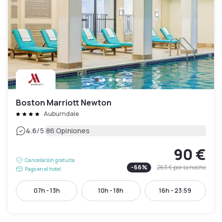
Boston Marriott Newton
Auburndale
|
4.6
/5
86 Opiniones
90 €
Cancelación gratuita
-
66
%
263 €
por la noche
Pago en el hotel
07h - 13h
10h - 18h
16h - 23:59