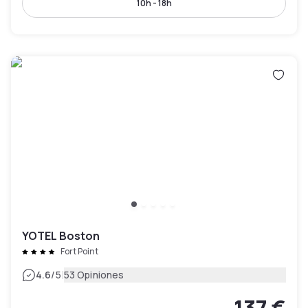
10h - 18h
YOTEL Boston
Fort Point
|
4.6
/5
53 Opiniones
137 €