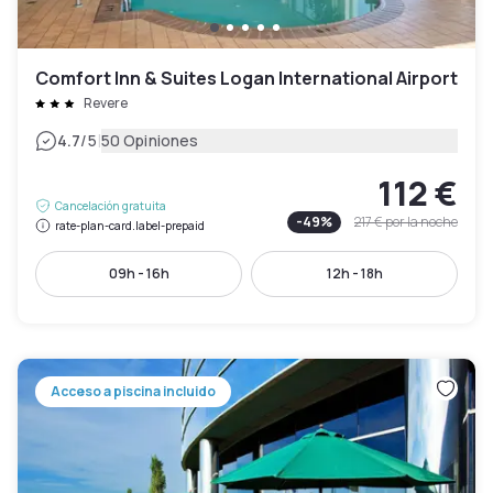
Comfort Inn & Suites Logan International Airport
Revere
|
4.7
/5
50 Opiniones
112 €
Cancelación gratuita
-
49
%
217 €
por la noche
rate-plan-card.label-prepaid
09h - 16h
12h - 18h
Acceso a piscina incluido