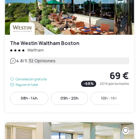
The Westin Waltham Boston
Waltham
|
4.8
/5
32 Opiniones
69 €
Cancelación gratuita
-
68
%
217 €
por la noche
Pago en el hotel
08h - 14h
09h - 20h
10h - 18h