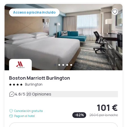
Acceso a piscina incluido
Boston Marriott Burlington
Burlington
|
4.6
/5
20 Opiniones
101 €
Cancelación gratuita
-
62
%
260 €
por la noche
Pago en el hotel