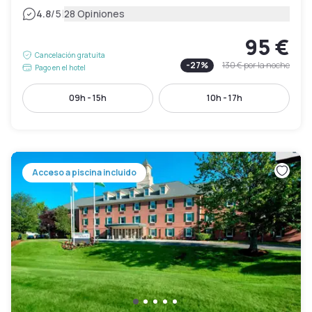
|
4.8
/5
28 Opiniones
95 €
Cancelación gratuita
-
27
%
130 €
por la noche
Pago en el hotel
09h - 15h
10h - 17h
Acceso a piscina incluido