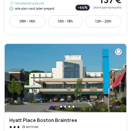
Cancelación gratuita
-
44
%
243 €
por la noche
rate-plan-card.label-prepaid
08h - 16h
10h - 18h
12h - 20h
Hyatt Place Boston Braintree
Braintree