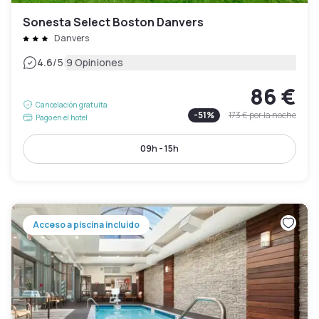
Sonesta Select Boston Danvers
Danvers
|
4.6
/5
9 Opiniones
86 €
Cancelación gratuita
-
51
%
173 €
por la noche
Pago en el hotel
09h - 15h
Acceso a piscina incluido