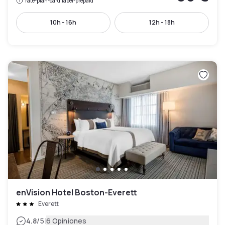
rate-plan-card.label-prepaid
10h - 16h
12h - 18h
enVision Hotel Boston-Everett
Everett
|
4.8
/5
6 Opiniones