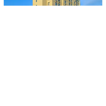
Holiday Inn Express & Suites Boston - Cambridge
East Cambridge
|
4.5
/5
29 Opiniones
86 €
Cancelación gratuita
-
70
%
285 €
por la noche
rate-plan-card.label-prepaid
07h - 15h
09h - 17h
10h - 16h