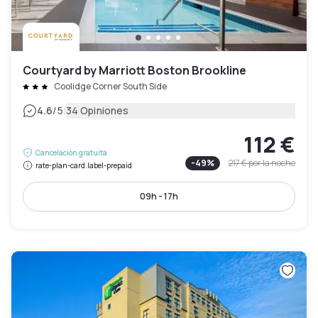
Courtyard by Marriott Boston Brookline
Coolidge Corner South Side
|
4.6
/5
34 Opiniones
112 €
Cancelación gratuita
-
49
%
217 €
por la noche
rate-plan-card.label-prepaid
09h - 17h