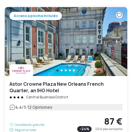
Acceso a piscina incluido
Astor Crowne Plaza New Orleans French
Quarter, an IHG Hotel
Central Business District
|
4.4
/5
12 Opiniones
87 €
Cancelación gratuita
-
24
%
113 €
por la noche
Pago en el hotel