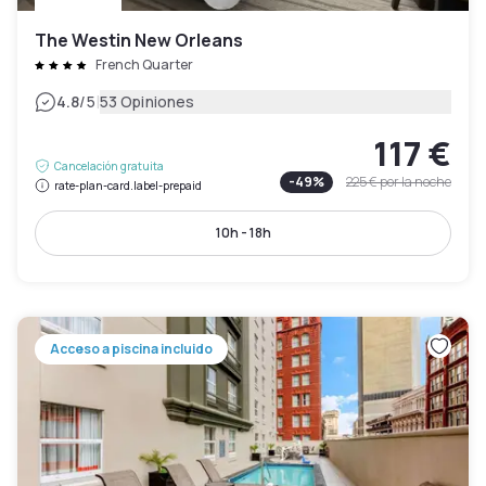
The Westin New Orleans
French Quarter
|
4.8
/5
53 Opiniones
117 €
Cancelación gratuita
-
49
%
225 €
por la noche
rate-plan-card.label-prepaid
10h - 18h
Acceso a piscina incluido