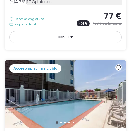
|
4.7
/5
17 Opiniones
77 €
Cancelación gratuita
-
51
%
156 €
por la noche
Pago en el hotel
08h - 17h
Acceso a piscina incluido