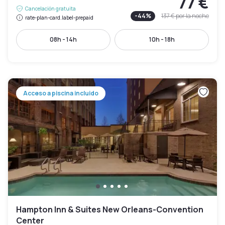
77 €
Cancelación gratuita
-
44
%
137 €
por la noche
rate-plan-card.label-prepaid
08h - 14h
10h - 18h
Acceso a piscina incluido
Hampton Inn & Suites New Orleans-Convention
Center