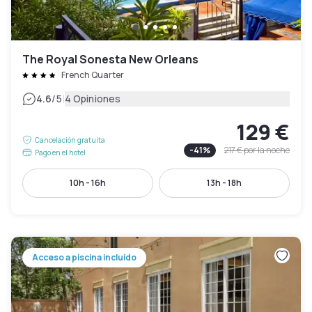
The Royal Sonesta New Orleans
French Quarter
|
4.6
/5
4 Opiniones
129 €
Cancelación gratuita
-
41
%
217 €
por la noche
Pago en el hotel
10h - 16h
13h - 18h
Acceso a piscina incluido