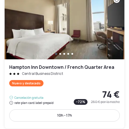
Hampton Inn Downtown / French Quarter Area
Central Business District
Nuevo y destacado
74 €
Cancelación gratuita
-
72
%
260 €
por la noche
rate-plan-card.label-prepaid
10h - 17h