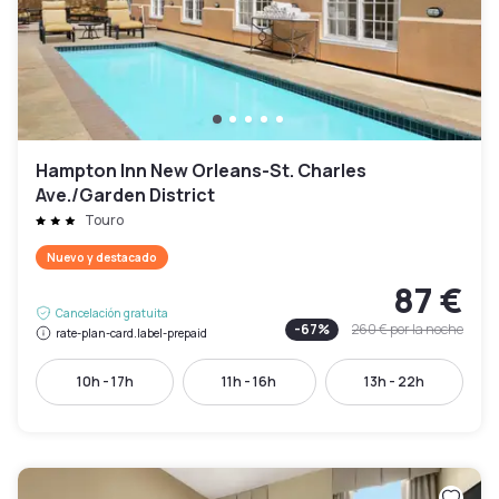
Hampton Inn New Orleans-St. Charles
Ave./Garden District
Touro
Nuevo y destacado
87 €
Cancelación gratuita
-
67
%
260 €
por la noche
rate-plan-card.label-prepaid
10h - 17h
11h - 16h
13h - 22h