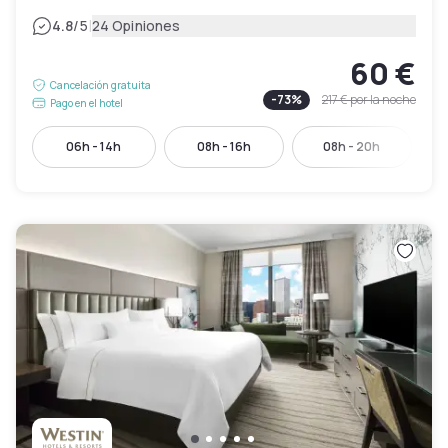
|
4.8
/5
24 Opiniones
60 €
Cancelación gratuita
-
73
%
217 €
por la noche
Pago en el hotel
06h - 14h
08h - 16h
08h - 20h