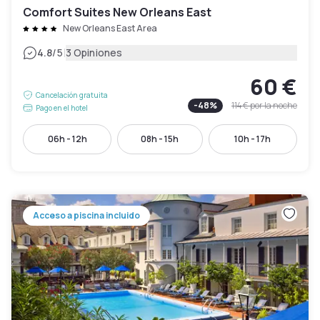
Comfort Suites New Orleans East
New Orleans East Area
|
4.8
/5
3 Opiniones
60 €
Cancelación gratuita
-
48
%
114 €
por la noche
Pago en el hotel
06h - 12h
08h - 15h
10h - 17h
Acceso a piscina incluido