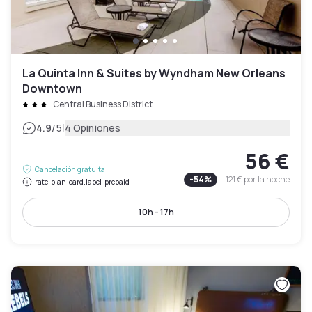
La Quinta Inn & Suites by Wyndham New Orleans
Downtown
Central Business District
|
4.9
/5
4 Opiniones
56 €
Cancelación gratuita
-
54
%
121 €
por la noche
rate-plan-card.label-prepaid
10h - 17h