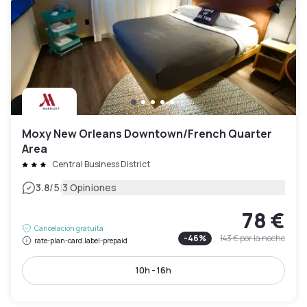
Moxy New Orleans Downtown/French Quarter
Area
Central Business District
|
3.8
/5
3 Opiniones
78 €
Cancelación gratuita
-
46
%
143 €
por la noche
rate-plan-card.label-prepaid
10h - 16h