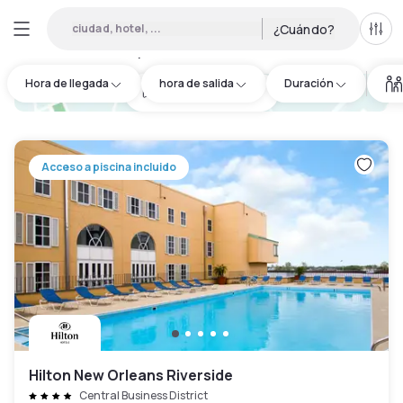
ciudad, hotel, ...
¿Cuándo?
Todo
Hoteles por horas en New Orleans
:
13
Hora de llegada
hora de salida
Duración
hotel.cta.view_map
Acceso a piscina incluido
Hilton New Orleans Riverside
Central Business District