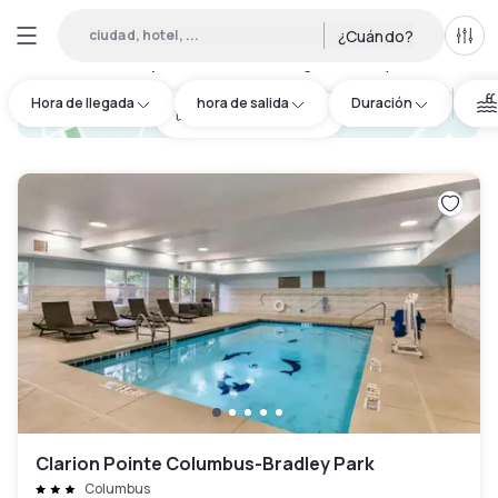
ciudad, hotel, ...
¿Cuándo?
Todo
Hoteles por horas en Muscogee County
:
2
Hora de llegada
hora de salida
Duración
hotel.cta.view_map
Clarion Pointe Columbus-Bradley Park
Columbus