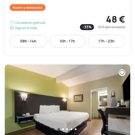
Nuevo y destacado
48 €
Cancelación gratuita
-
33
%
70 €
por la noche
Pago en el hotel
08h - 14h
10h - 17h
17h - 23h