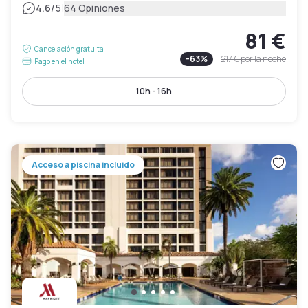
|
4.6
/5
64 Opiniones
81 €
Cancelación gratuita
-
63
%
217 €
por la noche
Pago en el hotel
10h - 16h
Acceso a piscina incluido