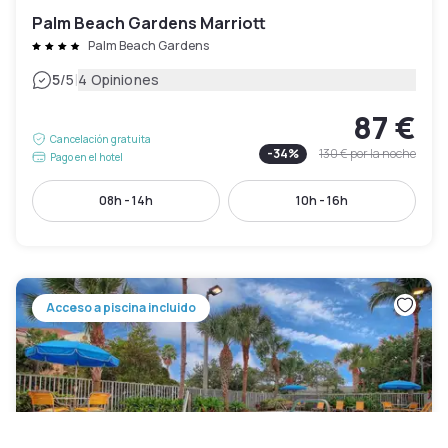
Palm Beach Gardens Marriott
Palm Beach Gardens
|
5
/5
4 Opiniones
87 €
Cancelación gratuita
-
34
%
130 €
por la noche
Pago en el hotel
08h - 14h
10h - 16h
Acceso a piscina incluido