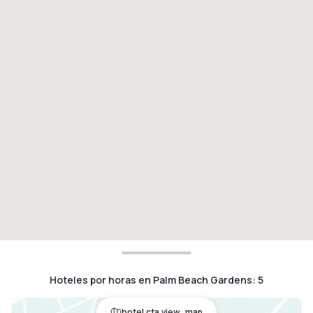
Hoteles por horas en Palm Beach Gardens
:
5
hotel.cta.view_map