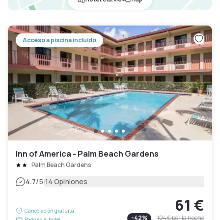
Acceso a piscina incluido
Inn of America - Palm Beach Gardens
Palm Beach Gardens
|
4.7
/5
14 Opiniones
61 €
Cancelación gratuita
-
42
%
104 €
por la noche
Pago en el hotel