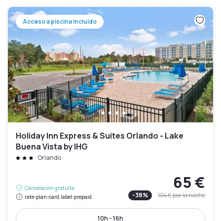
Acceso a piscina incluido
Holiday Inn Express & Suites Orlando - Lake
Buena Vista by IHG
Orlando
65 €
Cancelación gratuita
-
38
%
104 €
por la noche
rate-plan-card.label-prepaid
10h - 16h