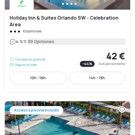
Holiday Inn & Suites Orlando SW - Celebration
Area
Kissimmee
|
4.3
/5
39 Opiniones
42 €
Cancelación gratuita
-
44
%
74 €
por la noche
Pago en el hotel
10h - 16h
14h - 19h
Acceso a piscina incluido