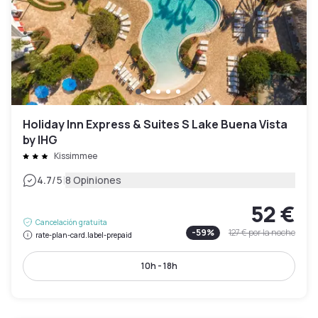
Holiday Inn Express & Suites S Lake Buena Vista
by IHG
Kissimmee
|
4.7
/5
8 Opiniones
52 €
Cancelación gratuita
-
59
%
127 €
por la noche
rate-plan-card.label-prepaid
10h - 18h