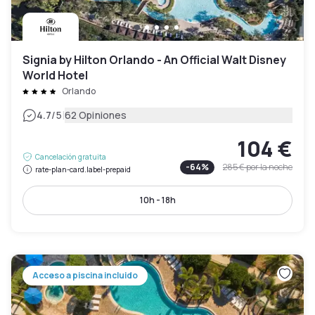
Signia by Hilton Orlando - An Official Walt Disney
World Hotel
Orlando
|
4.7
/5
62 Opiniones
104 €
Cancelación gratuita
-
64
%
285 €
por la noche
rate-plan-card.label-prepaid
10h - 18h
Acceso a piscina incluido