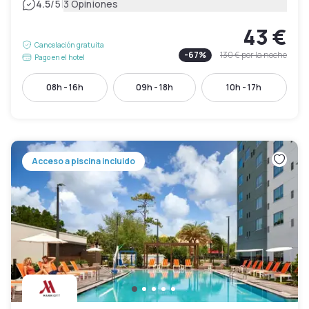
|
4.5
/5
3 Opiniones
43 €
Cancelación gratuita
-
67
%
130 €
por la noche
Pago en el hotel
08h - 16h
09h - 18h
10h - 17h
Acceso a piscina incluido