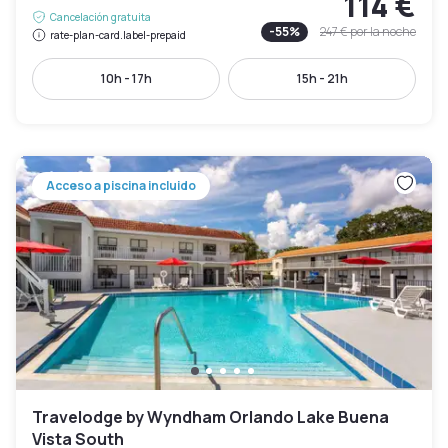
114 €
Cancelación gratuita
-
55
%
247 €
por la noche
rate-plan-card.label-prepaid
10h - 17h
15h - 21h
Acceso a piscina incluido
Travelodge by Wyndham Orlando Lake Buena
Vista South