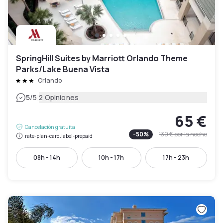
SpringHill Suites by Marriott Orlando Theme
Parks/Lake Buena Vista
Orlando
|
5
/5
2 Opiniones
65 €
Cancelación gratuita
-
50
%
130 €
por la noche
rate-plan-card.label-prepaid
08h - 14h
10h - 17h
17h - 23h