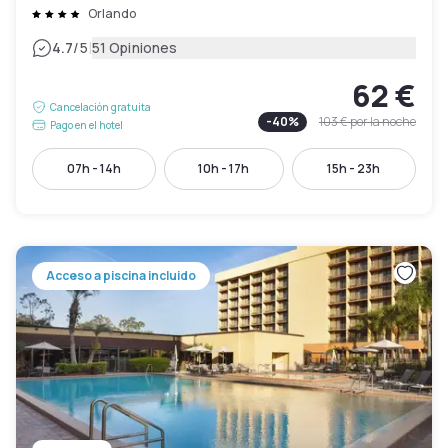
Orlando
|
4.7
/5
51 Opiniones
62 €
Cancelación gratuita
-
40
%
103 €
por la noche
Pago en el hotel
07h - 14h
10h - 17h
15h - 23h
Acceso a piscina incluido