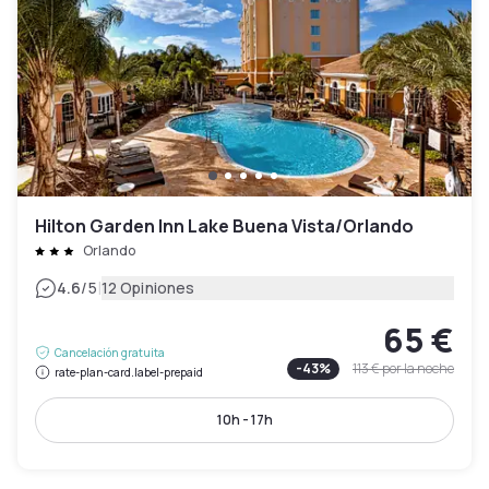
Hilton Garden Inn Lake Buena Vista/Orlando
Orlando
|
4.6
/5
12 Opiniones
65 €
Cancelación gratuita
-
43
%
113 €
por la noche
rate-plan-card.label-prepaid
10h - 17h