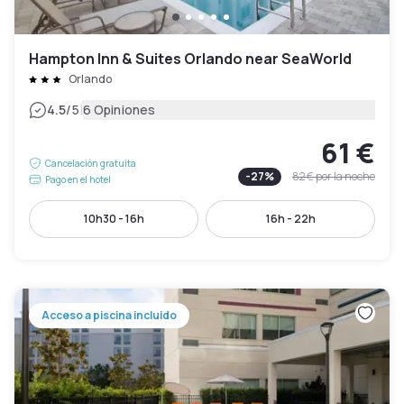
Hampton Inn & Suites Orlando near SeaWorld
Orlando
|
4.5
/5
6 Opiniones
61 €
Cancelación gratuita
-
27
%
82 €
por la noche
Pago en el hotel
10h30 - 16h
16h - 22h
Acceso a piscina incluido