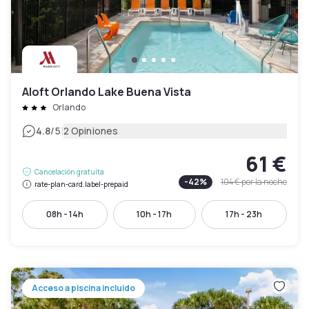
Aloft Orlando Lake Buena Vista
Orlando
|
4.8
/5
2 Opiniones
61 €
Cancelación gratuita
-
42
%
104 €
por la noche
rate-plan-card.label-prepaid
08h - 14h
10h - 17h
17h - 23h
Acceso a piscina incluido