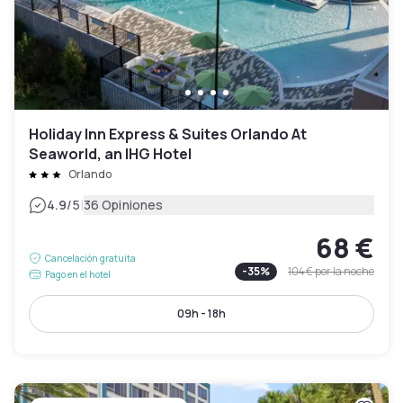
Holiday Inn Express & Suites Orlando At
Seaworld, an IHG Hotel
Orlando
|
4.9
/5
36 Opiniones
68 €
Cancelación gratuita
-
35
%
104 €
por la noche
Pago en el hotel
09h - 18h