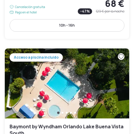
68 €
Cancelación gratuita
-
47
%
129 €
por la noche
Pago en el hotel
10h - 16h
Acceso a piscina incluido
Baymont by Wyndham Orlando Lake Buena Vista
South