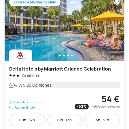
Acceso a piscina incluido
Delta Hotels by Marriott Orlando Celebration
Kissimmee
|
4.7
/5
20 Opiniones
54 €
Cancelación gratuita
-
62
%
140 €
por la noche
Pago en el hotel
09h - 17h
10h - 18h
15h - 21h