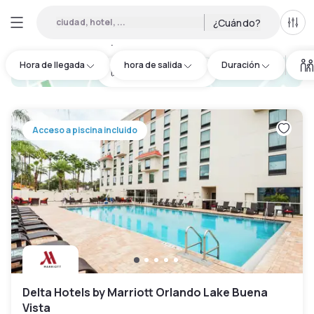
ciudad, hotel, ...
¿Cuándo?
Todo
Hoteles por horas en Kissimmee
:
22
Hora de llegada
hora de salida
Duración
hotel.cta.view_map
Acceso a piscina incluido
Delta Hotels by Marriott Orlando Lake Buena
Vista