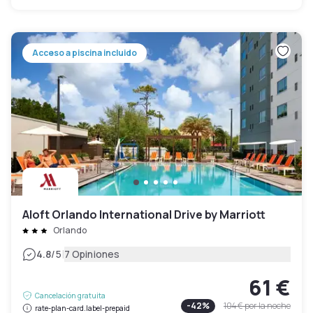
Acceso a piscina incluido
Aloft Orlando International Drive by Marriott
Orlando
|
4.8
/5
7 Opiniones
61 €
Cancelación gratuita
-
42
%
104 €
por la noche
rate-plan-card.label-prepaid