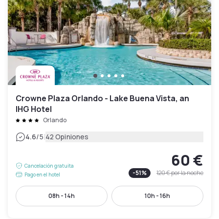
Crowne Plaza Orlando - Lake Buena Vista, an
IHG Hotel
Orlando
|
4.6
/5
42 Opiniones
60 €
Cancelación gratuita
-
51
%
120 €
por la noche
Pago en el hotel
08h - 14h
10h - 16h