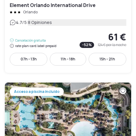
Element Orlando International Drive
Orlando
|
4.7
/5
8 Opiniones
61 €
Cancelación gratuita
-
52
%
124 €
por la noche
rate-plan-card.label-prepaid
07h - 13h
11h - 18h
15h - 21h
Acceso a piscina incluido