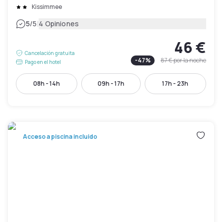
Kissimmee
|
5
/5
4 Opiniones
46 €
Cancelación gratuita
-
47
%
87 €
por la noche
Pago en el hotel
08h - 14h
09h - 17h
17h - 23h
Acceso a piscina incluido