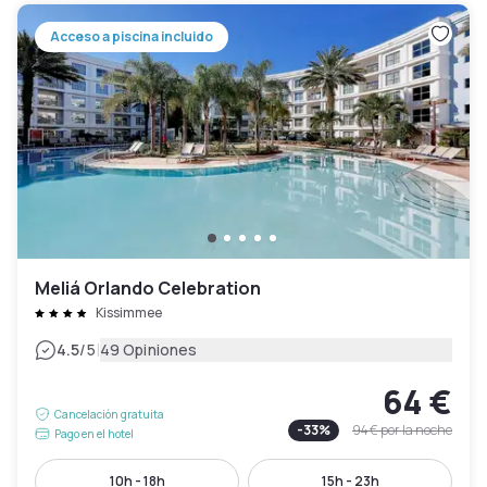
Acceso a piscina incluido
Meliá Orlando Celebration
Kissimmee
|
4.5
/5
49 Opiniones
64 €
Cancelación gratuita
-
33
%
94 €
por la noche
Pago en el hotel
10h - 18h
15h - 23h