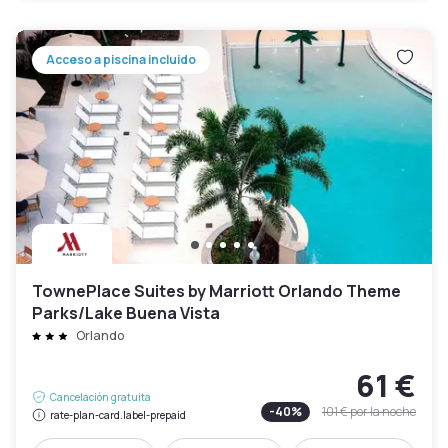
Acceso a piscina incluido
TownePlace Suites by Marriott Orlando Theme
Parks/Lake Buena Vista
Orlando
61 €
Cancelación gratuita
-
40
%
101 €
por la noche
rate-plan-card.label-prepaid