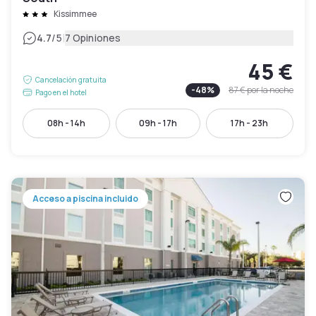
Kissimmee
|
4.7
/5
7 Opiniones
45 €
Cancelación gratuita
-
48
%
87 €
por la noche
Pago en el hotel
08h - 14h
09h - 17h
17h - 23h
Acceso a piscina incluido